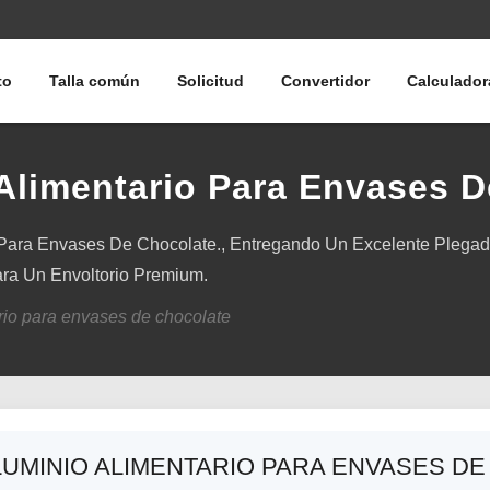
to
Talla común
Solicitud
Convertidor
Calculador
Alimentario Para Envases 
 Para Envases De Chocolate., Entregando Un Excelente Plegad
ra Un Envoltorio Premium.
rio para envases de chocolate
LUMINIO ALIMENTARIO PARA ENVASES D