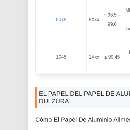
Mi
~ 98.5 –
8079
8Xxx
99.0
(
1045
1Xxx
≥ 99.45
EL PAPEL DEL PAPEL DE AL
DULZURA
Cómo El Papel De Aluminio Alime