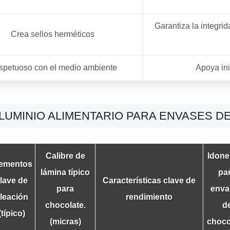
Garantiza la integri
Crea sellos herméticos
spetuoso con el medio ambiente
Apoya ini
LUMINIO ALIMENTARIO PARA ENVASES D
Calibre de
Idone
ementos
lámina típico
pa
lave de
Características clave de
para
enva
leación
rendimiento
chocolate.
d
(típico)
(micras)
choco