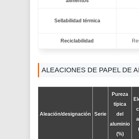
alimentos
Sellabilidad térmica
Reciclabilidad
Re
ALEACIONES DE PAPEL DE A
Pureza
El
típica
c
Aleación/designación
Serie
del
a
aluminio
(%)