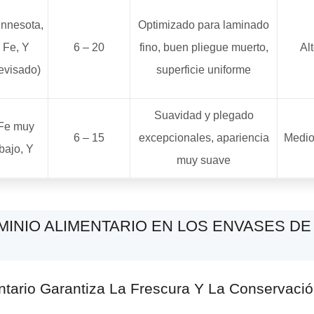
nnesota,
Optimizado para laminado
Fe, Y
6 – 20
fino, buen pliegue muerto,
Al
revisado)
superficie uniforme
Suavidad y plegado
Fe muy
6 – 15
excepcionales, apariencia
Medio
bajo, Y
muy suave
UMINIO ALIMENTARIO EN LOS ENVASES D
ntario Garantiza La Frescura Y La Conservaci