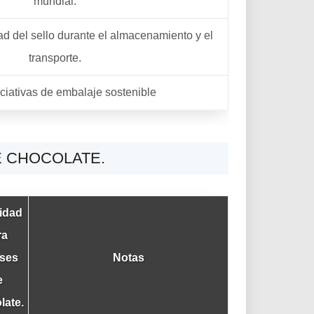
mundial.
dad del sello durante el almacenamiento y el
transporte.
ciativas de embalaje sostenible
E CHOCOLATE.
idad
ra
ses
Notas
e
late.