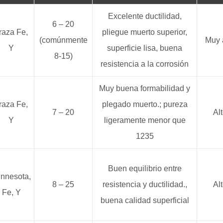
Excelente ductilidad,
6 – 20
raza Fe,
pliegue muerto superior,
(comúnmente
Muy 
Y
superficie lisa, buena
8-15)
resistencia a la corrosión
Muy buena formabilidad y
raza Fe,
plegado muerto.; pureza
7 – 20
Al
Y
ligeramente menor que
1235
Buen equilibrio entre
nnesota,
8 – 25
resistencia y ductilidad.,
Al
Fe, Y
buena calidad superficial