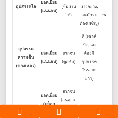
ยอดเยี่ยม
อุปสรรคไอ
(ซึมผ่าน
บางอย่าง,
mic
(แน่นอน)
ได้)
แต่มักจะ
cracks/p
ต้องเผชิญ)
ดี (เซลล์
ปิด, แต่
อุปสรรค
ยอดเยี่ยม
ยากจน
ต้องมี
ความชื้น
ด
(แน่นอน)
(ดูดซับ)
อุปสรรค
(ของเหลว)
ในระยะ
ยาว)
ยากจน
ยอดเยี่ยม
(อนุญาต
(บล็อก
ปาน
อุปสรรค
ให้ไหล
ดี (เซลล์
การไหล
(สามาร
อากาศ
เวียน
ปิด)