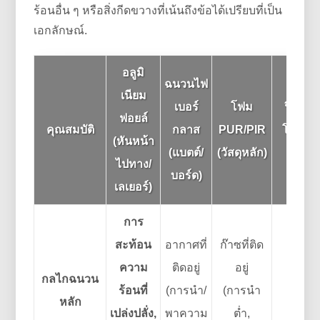
ร้อนอื่น ๆ หรือสิ่งกีดขวางที่เน้นถึงข้อได้เปรียบที่เป็น
เอกลักษณ์.
อลูมิ
ฉนวนไฟ
เนียม
เบอร์
โฟม
ฟิล์มพ
ฟอยล์
คุณสมบัติ
กลาส
PUR/PIR
โลหะ (
(หันหน้า
(แบตต์/
(วัสดุหลัก)
หน้าเ
ไปทาง/
บอร์ด)
เลเยอร์)
การ
สะท้อน
อากาศที่
ก๊าซที่ติด
การส
ความ
ติดอยู่
อยู่
ความร
กลไกฉนวน
ร้อนที่
(การนำ/
(การนำ
เปล่งป
หลัก
เปล่งปลั่ง,
พาความ
ต่ำ,
อุปสร