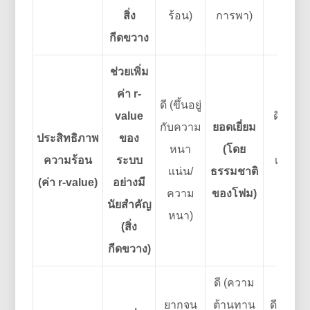
สิ่ง
ร้อน)
การพา)
กล
กีดขวาง
ช่วยเพิ่ม
ค่า r-
ดี (ขึ้นอยู่
value
ดี (เอฟเ
กับความ
ยอดเยี่ยม
ประสิทธิภาพ
ของ
กีดขว
หนา
(โดย
ความร้อน
ระบบ
เปล่งปลั
แน่น/
ธรรมชาติ
(ค่า r-value)
อย่างมี
น้อยกว
ความ
ของโฟม)
นัยสำคัญ
ฟอ
หนา)
(สิ่ง
กีดขวาง)
ดี (ความ
ยากจน
ต้านทาน
ดี (แต่