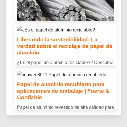
camiones frigoríficos, incluido 3003, 3004, y
3105. Diseñado para una excelente resistencia
a la corrosión, formabilidad, y rendimiento
duradero en exteriores.
Liberando la sostenibilidad: La
verdad sobre el reciclaje de papel de
¿Es el aluminio conductor??
aluminio
Propiedades, Usos & Beneficios
¿Es el papel de aluminio reciclable?? Descubra
explicados
cómo se puede reciclar el papel de aluminio,
¿El aluminio es conductor?? Descubra la
cómo prepararlo correctamente, y por qué el
conductividad eléctrica del aluminio, ventajas
Papel de aluminio recubierto para
reciclaje ayuda a reducir los residuos y ahorrar
aplicaciones de embalaje | Fuerte &
clave, y por qué se utiliza ampliamente en
recursos.
Confiable
aplicaciones industriales y de transmisión de
energía.
Papel de aluminio revestido de alta calidad para
aplicaciones de embalaje, ofreciendo una
excelente protección de barrera, durabilidad, y