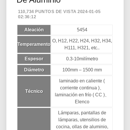
110,734 PUNTOS DE VISTA 2024-01-05
02:36:12
Aleación
5454
O, H12, H22, H24, H32, H34,
Temperamento
H111, H321, etc..
Espesor
0.3-10milímetro
Diámetro
100mm – 1500 mm
laminado en caliente (
corriente continua )、
Técnico
laminación en frío ( CC )、
Elenco
Lámparas, pantallas de
lámparas, utensilios de
cocina, ollas de aluminio,