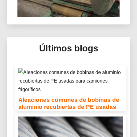
Espejo De Aluminio Para Colector
Solar Térmico
Últimos blogs
Descubra el aluminio espejo avanzado para
sistemas de colectores solares térmicos: óptica
de ingeniería, Paneles sándwich ligeros y
revestimientos protectores multicapa para
coleccionistas de próxima generación..
Aleaciones comunes de bobinas de
aluminio recubiertas de PE usadas
para camiones frigoríficos
Descubra las aleaciones comunes de bobinas
de aluminio recubiertas de PE usadas en