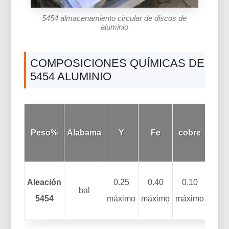
5454 almacenamiento circular de discos de
aluminio
COMPOSICIONES QUÍMICAS DE
5454 ALUMINIO
Peso%
Alabama
Y
Fe
cobre
Minn
Aleación
0.25
0.40
0.10
bal
0.50
5454
máximo
máximo
máximo