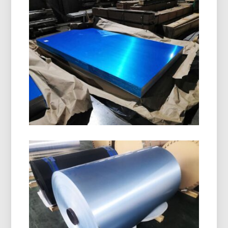
8011 Bobina De Cierre De
Aluminio H14
8011 La bobina de cierre de aluminio H14 está
especialmente diseñada para fabricar tapas de
botellas., Tapas ROPP, tapones de rosca, y
cierres de bebidas. Ofrece una excelente
formabilidad, resistencia a la corrosión, y calidad
superficial superior.
Grado Marino 5086 Placa De
Aluminio H116
Descubra cómo la calidad marina 5086 La placa
de aluminio H116 ofrece un rendimiento
excepcional en cascos, cubiertas, y equipos
offshore con un equilibrio de fuerza probado,