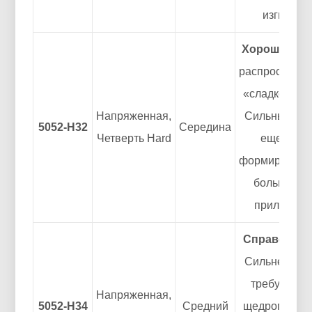
изгибами
Хороший.
Са
распростран
«сладкое пят
Напряженная,
Сильный, но
5052-H32
Середина
Четверть Hard
еще очен
формируемый
большинст
приложени
Справедлив
Сильнее H32
требует бо
Напряженная,
5052-Н34
Средний
щедрого рад