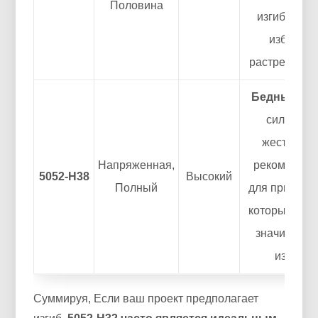
Половина
изгиба, чт
избежать
растрескива
Бедный.
Оч
сильный 
жесткий. 
Напряженная,
рекомендуе
5052-H38
Высокий
Полный
для приложе
которые тре
значительн
изгиба.
Суммируя, Если ваш проект предполагает