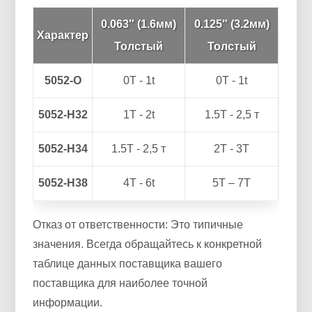
0.063″ (1.6мм)
0.125″ (3.2мм)
Характер
Толстый
Толстый
5052-О
0T - 1t
0T - 1t
5052-H32
1T - 2t
1.5Т - 2,5 т
5052-Н34
1.5Т - 2,5 т
2T - 3T
5052-H38
4T - 6t
5T – 7T
Отказ от ответственности: Это типичные
значения. Всегда обращайтесь к конкретной
таблице данных поставщика вашего
поставщика для наиболее точной
информации.