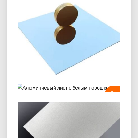
Морской Класс 5086 H116
Алюминиевая Пластина
Узнайте, как морской класс 5086 Алюминиевая
пластина H116 обеспечивает выдающиеся
характеристики корпуса., палубы, и морское
оборудование с проверенным балансом сил,
долговечность, и легкая конструкция.
Алюминиевый Зеркальный Лист
Со Сверхвысокой
Отражательной Способностью
Алюминиевый Лист С Белым
Порошком
Алюминиевый зеркальный лист со
сверхвысокой отражающей способностью и
Изучите алюминиевые листы с белым
видимым отражением 95–98%., низкий разброс
порошком премиум -класса с превосходной