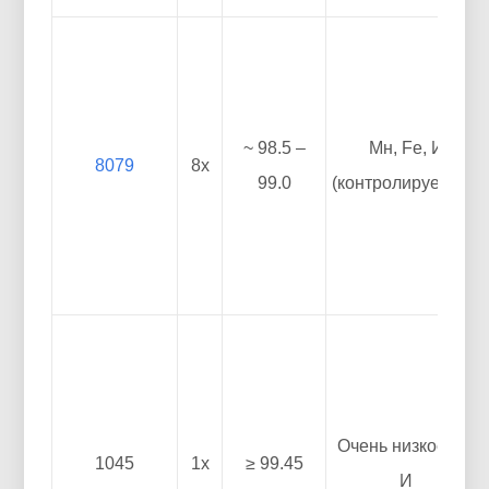
~ 98.5 –
Мн, Fe, И
8079
8х
99.0
(контролируемый)
Очень низкое Fe,
1045
1х
≥ 99.45
И