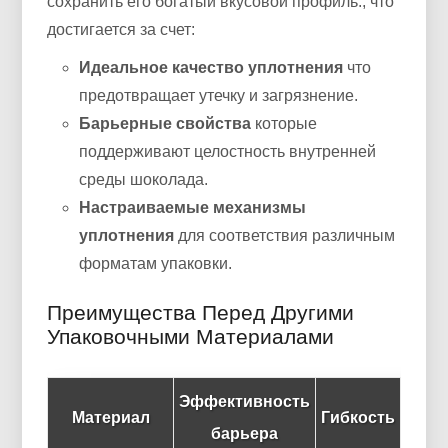
сохранить его богатый вкусовой профиль., что
достигается за счет:
Идеальное качество уплотнения
что
предотвращает утечку и загрязнение.
Барьерные свойства
которые
поддерживают целостность внутренней
среды шоколада.
Настраиваемые механизмы
уплотнения
для соответствия различным
форматам упаковки.
Преимущества Перед Другими
Упаковочными Материалами
Эффективность
Материал
Гибкость
Рас
барьера