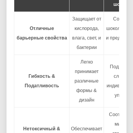
шокола
Защищает от
Сохраня
Отличные
кислорода,
шоколад с
барьерные свойства
влага, свет, и
и предотвр
бактерии
порчу
Легко
Подходит 
принимает
Гибкость &
сложной
различные
Податливость
индивидуал
формы &
упаковк
дизайн
Соответст
мировы
Нетоксичный &
Обеспечивает