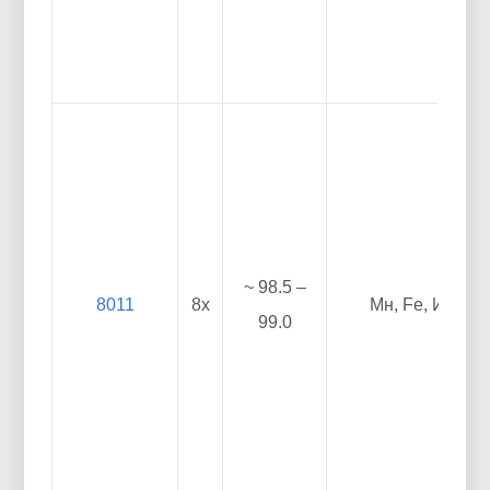
~ 98.5 –
8011
8х
Мн, Fe, И
99.0