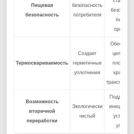
стандарт
Пищевая
безопасность
безопасно
безопасность
потребителя
пищевы
продукто
Обеспечив
Создает
целостно
Термосвариваемость
герметичные
пломбы 
уплотнения
хранении
транспортир
Поддержи
Возможность
Экологически
инициатив
вторичной
чистый
устойчив
переработки
упаковк