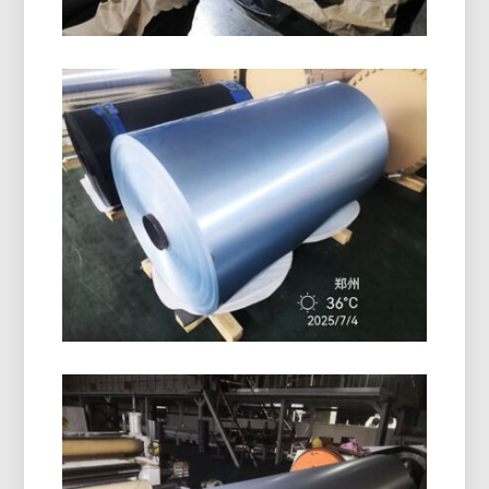
Grado Marino 5086 Piastra In
Alluminio H116
Scopri come funziona il grado marino 5086 La
piastra in alluminio H116 offre prestazioni
eccezionali negli scafi, mazzi, e attrezzature
offshore con un comprovato equilibrio di forza,
durata, e design leggero.
Rotolo Di Foglio Di Alluminio
Rivestito In PE
Il rotolo di foglio di alluminio rivestito in PE di alta