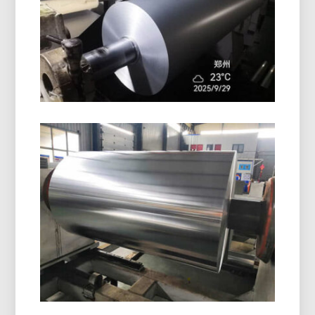
qualità offre un'eccellente protezione della
superficie, Resistenza all'umidità, e prestazioni
affidabili per l'imballaggio e l'isolamento.
Foglio Di Alluminio Per
Imballaggio In Blister
Farmaceutico
Scopri il foglio di alluminio per l'imballaggio in
blister farmaceutico con un'umidità superiore,
ossigeno, e protezione dalla luce. Ideale per la
sicurezza, stabile, e confezionamento dei farmaci
conforme.