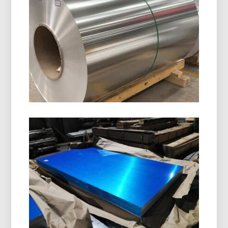
8011 Bobina Di Chiusura In
Alluminio H14
8011 La bobina di chiusura in alluminio H14 è
appositamente progettata per la produzione di
tappi di bottiglia, Tappi ROPP, tappi a vite, e
chiusure per bevande. Offre un'eccellente
formabilità, Resistenza alla corrosione, e qualità
della superficie superiore.