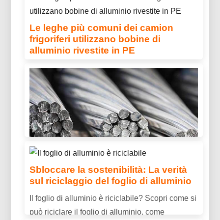
rivestimenti protettivi multistrato per collettori di
nuova generazione.
Le leghe più comuni dei camion
frigoriferi utilizzano bobine di
alluminio rivestite in PE
Scopri le leghe comuni dei camion frigoriferi
utilizzati con bobine di alluminio rivestite in PE,
tra cui 3003, 3004, E 3105. Progettato per
un'eccellente resistenza alla corrosione,
Formabilità, e prestazioni all'aperto di lunga
durata.
Sbloccare la sostenibilità: La verità
sul riciclaggio del foglio di alluminio
È alluminio conduttivo? Proprietà,
Il foglio di alluminio è riciclabile? Scopri come si
Usi & Vantaggi spiegati
può riciclare il foglio di alluminio, come
È l'alluminio conduttivo? Scopri la conduttività