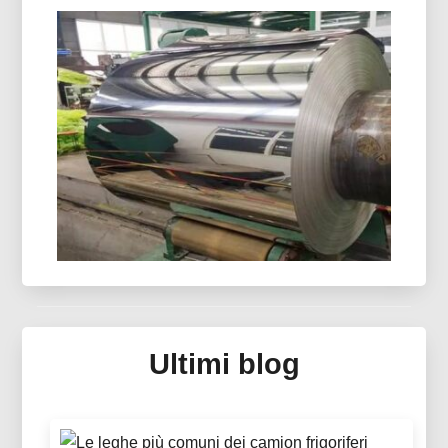
8021 Foglio Di Alluminio Con
Formatura A Freddo
8021 il foglio di alluminio formato a freddo è
progettato per imballaggi in blister esigenti,
offrendo un'eccezionale resistenza all'umidità,
Ottima formabilità, e una protezione affidabile
della durata di conservazione.
Specchio In Alluminio Per
Collettore Solare Termico
Ultimi blog
Scopri l'alluminio a specchio avanzato per i
sistemi di collettori solari termici: ottica
ingegnerizzata, pannelli sandwich leggeri e