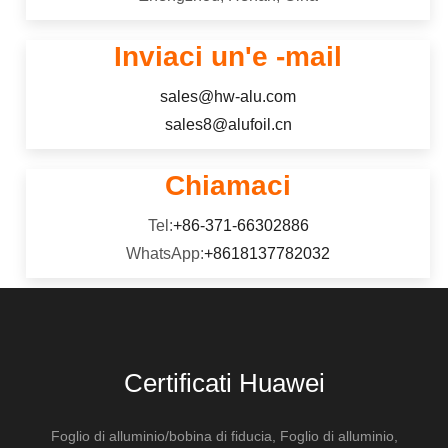
Inviaci un'e -mail
sales@hw-alu.com
sales8@alufoil.cn
Chiamaci
Tel:
+86-371-66302886
WhatsApp:
+8618137782032
Certificati Huawei
Foglio di alluminio/bobina di fiducia, Foglio di alluminio,