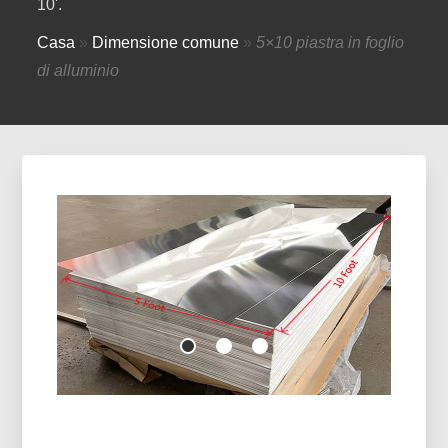
10'.
Casa
»
Dimensione comune
»
5×10 piastra in foglio
di alluminio