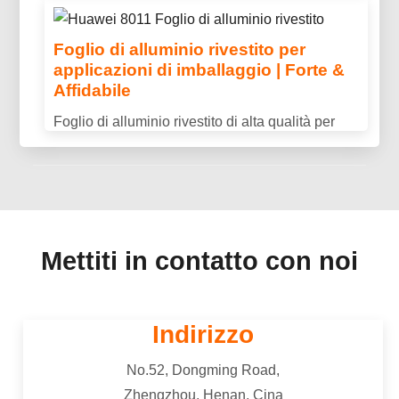
prepararlo correttamente, e perché il riciclaggio
elettrica dell'alluminio, vantaggi chiave, e
aiuta a ridurre i rifiuti e a risparmiare risorse.
Foglio di alluminio rivestito per
perché è ampiamente utilizzato nella
applicazioni di imballaggio | Forte &
trasmissione di potenza e nelle applicazioni
Affidabile
industriali.
Foglio di alluminio rivestito di alta qualità per
applicazioni di imballaggio, offrendo
un'eccellente protezione barriera, durata, e
prestazioni coerenti.
Mettiti in contatto con noi
Indirizzo
No.52, Dongming Road,
Zhengzhou, Henan, Cina