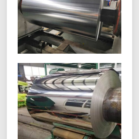
Scopri il foglio di alluminio per l'imballaggio in
blister farmaceutico con un'umidità superiore,
ossigeno, e protezione dalla luce. Ideale per la
sicurezza, stabile, e confezionamento dei farmaci
conforme.
8021 Foglio Di Alluminio Con
Formatura A Freddo
8021 il foglio di alluminio formato a freddo è
progettato per imballaggi in blister esigenti,
offrendo un'eccezionale resistenza all'umidità,
Ottima formabilità, e una protezione affidabile
della durata di conservazione.