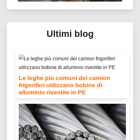
Specchio In Alluminio Per
Collettore Solare Termico
Ultimi blog
Scopri l'alluminio a specchio avanzato per i
sistemi di collettori solari termici: ottica
ingegnerizzata, pannelli sandwich leggeri e
rivestimenti protettivi multistrato per collettori di
nuova generazione.
Le leghe più comuni dei camion
frigoriferi utilizzano bobine di
alluminio rivestite in PE
Scopri le leghe comuni dei camion frigoriferi
utilizzati con bobine di alluminio rivestite in PE,
tra cui 3003, 3004, E 3105. Progettato per
un'eccellente resistenza alla corrosione,
Formabilità, e prestazioni all'aperto di lunga