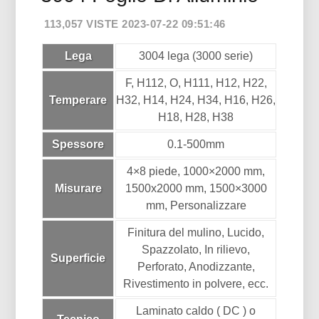
113,057 VISTE 2023-07-22 09:51:46
Lega
3004 lega (3000 serie)
F, H112, O, H111, H12, H22,
Temperare
H32, H14, H24, H34, H16, H26,
H18, H28, H38
Spessore
0.1-500mm
4×8 piede, 1000×2000 mm,
Misurare
1500x2000 mm, 1500×3000
mm, Personalizzare
Finitura del mulino, Lucido,
Spazzolato, In rilievo,
Superficie
Perforato, Anodizzante,
Rivestimento in polvere, ecc.
Laminato caldo ( DC ) o