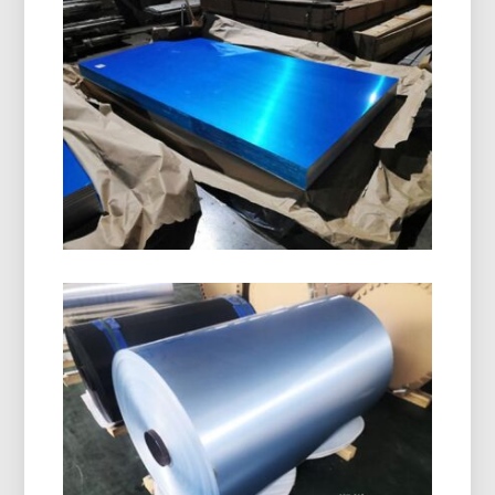
Alluminio H14
8011 La bobina di chiusura in alluminio H14 è
appositamente progettata per la produzione di
tappi di bottiglia, Tappi ROPP, tappi a vite, e
chiusure per bevande. Offre un'eccellente
formabilità, Resistenza alla corrosione, e qualità
della superficie superiore.
Grado Marino 5086 Piastra In
Alluminio H116
Scopri come funziona il grado marino 5086 La
piastra in alluminio H116 offre prestazioni
eccezionali negli scafi, mazzi, e attrezzature
offshore con un comprovato equilibrio di forza,
durata, e design leggero.