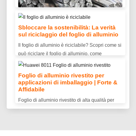
durata.
Sbloccare la sostenibilità: La verità
sul riciclaggio del foglio di alluminio
È alluminio conduttivo? Proprietà,
Il foglio di alluminio è riciclabile? Scopri come si
Usi & Vantaggi spiegati
può riciclare il foglio di alluminio, come
È l'alluminio conduttivo? Scopri la conduttività
prepararlo correttamente, e perché il riciclaggio
elettrica dell'alluminio, vantaggi chiave, e
aiuta a ridurre i rifiuti e a risparmiare risorse.
Foglio di alluminio rivestito per
perché è ampiamente utilizzato nella
applicazioni di imballaggio | Forte &
trasmissione di potenza e nelle applicazioni
Affidabile
industriali.
Foglio di alluminio rivestito di alta qualità per
applicazioni di imballaggio, offrendo
un'eccellente protezione barriera, durata, e
prestazioni coerenti.