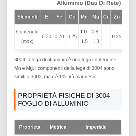
Alluminio (Dati Di Rete)
Elementi
E
Fe
Cu
Mn
Mg
Cr
Zn
Di
Contenuto
1.0-
0.8-
0.30
0.70
0.25
-
0.25
0.23
(max)
1.5
1.3
3004 la lega di alluminio è una lega contenente
Mn e Mg. I componenti della lega di 3004 sono
simili a 3003, ma c'è 1% più magnesio.
PROPRIETÀ FISICHE DI 3004
FOGLIO DI ALLUMINIO
Proprietà
Metrica
Imperiale