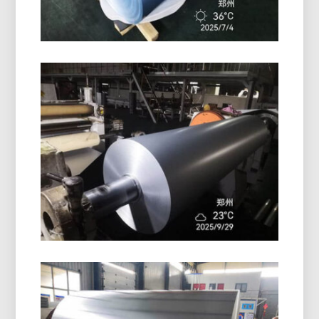
Rotolo Di Foglio Di Alluminio
Rivestito In PE
Il rotolo di foglio di alluminio rivestito in PE di alta
qualità offre un'eccellente protezione della
superficie, Resistenza all'umidità, e prestazioni
affidabili per l'imballaggio e l'isolamento.
Foglio Di Alluminio Per
Imballaggio In Blister
Farmaceutico