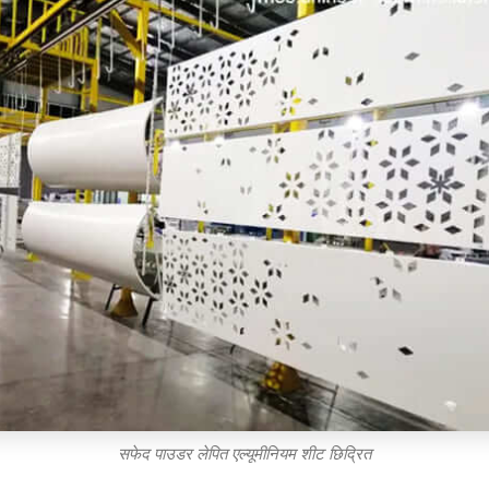
सफेद पाउडर लेपित एल्यूमीनियम शीट छिद्रित