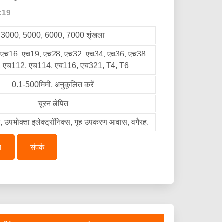
:19
3000, 5000, 6000, 7000 शृंखला
, एच16, एच19, एच28, एच32, एच34, एच36, एच38,
 एच112, एच114, एच116, एच321, T4, T6
0.1-500मिमी, अनुकूलित करें
चूरन लेपित
न, उपभोक्ता इलेक्ट्रॉनिक्स, गृह उपकरण आवास, वगैरह.
ल
संपर्क