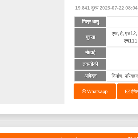
19,841 दृश्य 2025-07-22 08:04
मिश्र धातु
एफ, हे, एच12
गुस्सा
एच111,
मोटाई
तकनीकी
आवेदन
निर्माण, परिवह
Whatsapp
ईमे