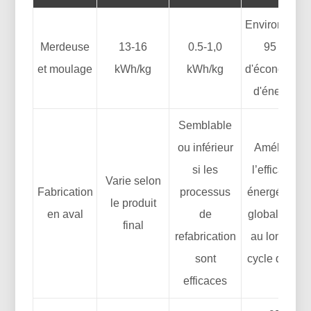
Environ 90 à
Merdeuse
13-16
0.5-1,0
95 %
et moulage
kWh/kg
kWh/kg
d'économies
d'énergie
Semblable
ou inférieur
Améliore
si les
l’efficacité
Varie selon
Fabrication
processus
énergétique
le produit
en aval
de
globale tout
final
refabrication
au long du
sont
cycle de vie
efficaces