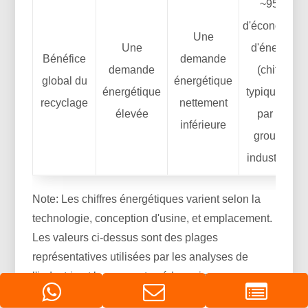
~95%
d'économies
Une
Une
d'énergie
Bénéfice
demande
demande
(chiffre
global du
énergétique
énergétique
typique cité
recyclage
nettement
élevée
par les
inférieure
groupes
industriels)
Note: Les chiffres énergétiques varient selon la
technologie, conception d'usine, et emplacement.
Les valeurs ci-dessus sont des plages
représentatives utilisées par les analyses de
l'industrie et les supports pédagogiques pour
illustrer l'ampleur des économies réalisées grâce