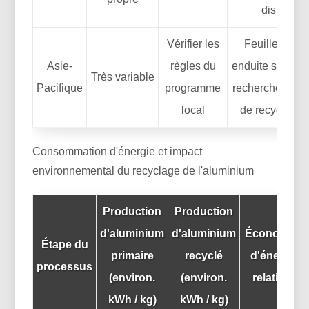
disponibl
Vérifier les
Feuille lami
Asie-
règles du
enduite souvent
Très variable
Pacifique
programme
recherchez des
local
de recyclage 
Consommation d'énergie et impact
environnemental du recyclage de l'aluminium
Production
Production
d'aluminium
d'aluminium
Économies
Étape du
primaire
recyclé
d'énergie
processus
(environ.
(environ.
relatives
kWh / kg)
kWh / kg)