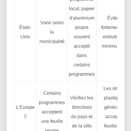
local; papier
d'aluminium
Évitez les f
Varie selon
États-
propre
fortement lam
la
Unis
souvent
enduits; garan
municipalité
accepté
minimum de r
dans
certains
programmes
Les stratifiés 
Certains
Vérifiez les
plastiques n
programmes
L'Europe
directives
généralemen
acceptent

du pays et
acceptés; fl
une feuille
de la ville
feuilles sépa
propre