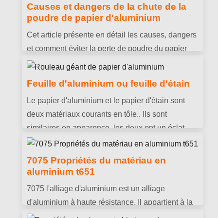
Causes et dangers de la chute de la
poudre de papier d'aluminium
Cet article présente en détail les causes, dangers
et comment éviter la perte de poudre du papier
d’aluminium.
Feuille d'aluminium ou feuille d'étain
Le papier d'aluminium et le papier d'étain sont
deux matériaux courants en tôle.. Ils sont
similaires en apparence, les deux ont un éclat
métallique blanc argenté, et sont souvent utilisés
dans la vie quotidienne pour emballer des
7075 Propriétés du matériau en
aliments, effectuer des cuissons, des grillades et
aluminium t651
d'autres opérations de cuisson.
7075 l'alliage d'aluminium est un alliage
d'aluminium à haute résistance. Il appartient à la
série d'alliages Al-Zn-Mg-Cu et est un produit