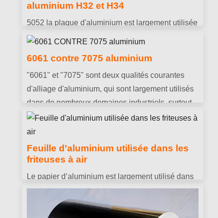
jour, coquilles de chauffe-eau, réservoirs
aluminium H32 et H34
extensibles, etc..
5052 la plaque d'aluminium est largement utilisée
5000 plaque en alliage d'aluminium de série
(alliage aluminium-magnésium). 5052 la plaque
6061 contre 7075 aluminium
d'aluminium a une excellente résistance à la
"6061" et "7075" sont deux qualités courantes
corrosion, usinabilité et rapport résistance/poids
d'alliage d'aluminium, qui sont largement utilisés
élevé.
dans de nombreux domaines industriels, surtout
dans l'aviation, aérospatial, transport et
fabrication de structures.
Feuille d'aluminium utilisée dans les
friteuses à air
Le papier d’aluminium est largement utilisé dans
la vie quotidienne, principalement en raison de
son poids léger, bonne ductilité, prix modéré, et
d'excellentes propriétés de conduction thermique