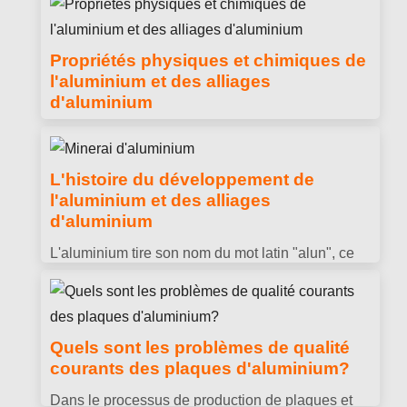
représentatif de la 7000 alliage d'aluminium de
série.
Propriétés physiques et chimiques de
l'aluminium et des alliages
d'aluminium
Bien que l'aluminium et les alliages d'aluminium
utilisent tous deux l'aluminium comme principal
L'histoire du développement de
élément synthétique, ils présentent de grandes
l'aluminium et des alliages
différences dans certaines propriétés physiques
d'aluminium
et chimiques.
L'aluminium tire son nom du mot latin "alun", ce
qui signifie "terre amère" ou "alun". Le nom a été
proposé pour la première fois par le chimiste
suédois Jons Jakob Berzelius vers 1825 décrire
Quels sont les problèmes de qualité
les propriétés de cet oxyde métallique.
courants des plaques d'aluminium?
Dans le processus de production de plaques et