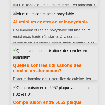
6000 alliage d'aluminium de série. Les principaux
éléments ajoutés sont le magnésium et le
silicium, qui est appelé alliage aluminium-
Aluminium contre acier inoxydable
magnésium-silicium.
L'aluminium et l'acier inoxydable ont une haute
résistance, haute résistance à la corrosion,
conductivité électrique, conductivité thermique et
autres propriétés, mais il existe encore quelques
lacunes dans certaines propriétés spécifiques.
Quelles sont les utilisations des
cercles en aluminium?
Dans le domaine des ustensiles de cuisine, les
cercles en aluminium sont souvent utilisés pour
fabriquer des poêles antiadhésives et des
autocuiseurs; dans le domaine du matériel, abat-
Comparaison entre 5052 plaque