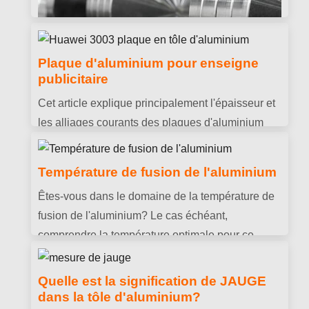
Plaque d'aluminium pour enseigne
publicitaire
Densité de l'alliage d'aluminium
Cet article explique principalement l'épaisseur et
Introduction détaillée à la densité des alliages
les alliages courants des plaques d'aluminium
d'aluminium et comment calculer la densité des
pour enseignes publicitaires
alliages d'aluminium.
Température de fusion de l'aluminium
Êtes-vous dans le domaine de la température de
fusion de l'aluminium? Le cas échéant,
comprendre la température optimale pour ce
processus est crucial pour obtenir les meilleurs
résultats.
Quelle est la signification de JAUGE
dans la tôle d'aluminium?