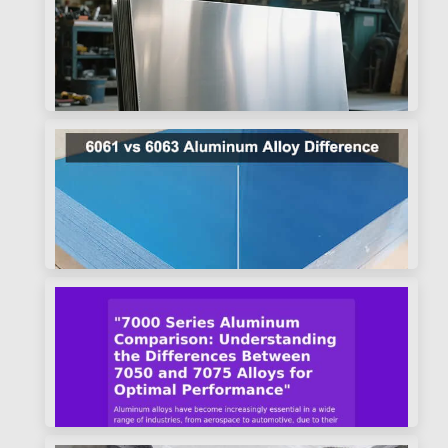
sélection des matériaux et le contrôle de la
qualité. L'utilisation des bons outils peut
1060 Processus de recuit des plaques
rapidement, Mesurer avec précision et
en aluminium
efficacement l'épaisseur de la papier d'aluminium.
Maître le 1060 Processus de recuit des plaques
en aluminium pour atteindre une conductivité
supérieure, formabilité, et fini pour électrique,
ustensiles de cuisine, et parties industrielles.
4×8 feuille de 1/8 prix en pouces
d'aluminium
Comprendre la feuille 4x8 de 1/8 prix en pouces
d'aluminium: Explorez les facteurs de coût clés,
impacts en alliage, et comment calculer ou
demander avec précision les devis pour vos
Différence entre 6061 contre 6063
besoins spécifiques.
Alliage d'aluminium
6061 contre 6063 alliages d'aluminium: force,