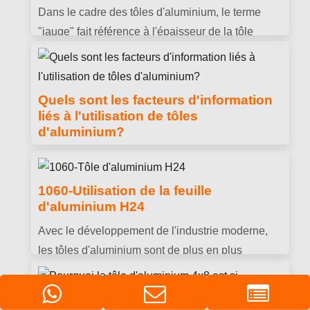
Dans le cadre des tôles d'aluminium, le terme
"jauge" fait référence à l'épaisseur de la tôle
d'acier. Il s'agit d'une mesure de l'épaisseur de la
tôle et est généralement exprimée en termes de
valeur numérique..
Quels sont les facteurs d'information
liés à l'utilisation de tôles
d'aluminium?
Les feuilles d'aluminium sont largement utilisées
dans la décoration technique, décoration
1060-Utilisation de la feuille
d'intérieur, électronique de conversation, centres
d'aluminium H24
de transport, isolation thermique et anti-corrosion,
Avec le développement de l'industrie moderne,
belle décoration, production automobile et
les tôles d'aluminium sont de plus en plus
différents domaines.
utilisées dans l'industrie. 1060-La tôle
d'aluminium H24 est largement utilisée dans
divers domaines en raison de ses excellentes