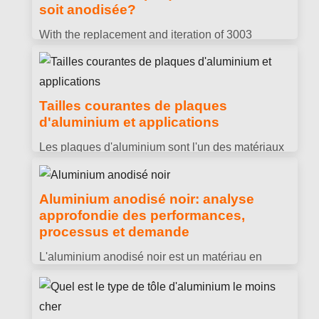
machines, construction navale et industries
soit anodisée?
chimiques.
With the replacement and iteration of
3003
performances de la plaque d'aluminium, qualité et
divers processus, de plus en plus de personnes
ont un besoin croissant de 3003 anodisation de
Tailles courantes de plaques
plaque d'aluminium!
d'aluminium et applications
Les plaques d'aluminium sont l'un des matériaux
métalliques les plus courants et sont largement
utilisées dans la construction., fabrication,
Aluminium anodisé noir: analyse
aérospatiale et autres domaines.
approfondie des performances,
processus et demande
L'aluminium anodisé noir est un matériau en
aluminium qui présente un aspect noir après un
traitement spécial..