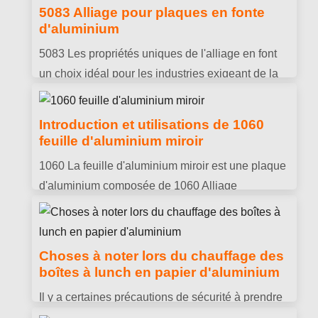
de bâtiment aux appareils électroniques, du
5083 Alliage pour plaques en fonte
transport aux nécessités quotidiennes.
d'aluminium
5083 Les propriétés uniques de l'alliage en font
un choix idéal pour les industries exigeant de la
durabilité, construction légère, et résistance aux
environnements difficiles. Vous trouverez ci-
Introduction et utilisations de 1060
dessous les principaux avantages de l'utilisation
feuille d'aluminium miroir
5083 alliage pour plaques en fonte d'aluminium.
1060 La feuille d'aluminium miroir est une plaque
d'aluminium composée de 1060 Alliage
d'aluminium de série avec une pureté supérieure
à 99.6% comme matériau de base. Il est fabriqué
grâce à une technologie de traitement spéciale.
Choses à noter lors du chauffage des
boîtes à lunch en papier d'aluminium
Il y a certaines précautions de sécurité à prendre
en compte lors du chauffage de boîtes à lunch en