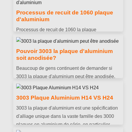
d'aluminium et 5052 plaque d'aluminium. Dans
Processus de recuit de 1060 plaque
de nombreux environnements similaires, les deux
d'aluminium
peuvent en fait être utilisés de manière
Processus de recuit de 1060 la plaque
interchangeable dans une large mesure, surtout
d'aluminium est en fait un processus de traitement
en estampage, étirement, etc..
thermique des métaux pour le traitement
Pouvoir 3003 la plaque d'aluminium
secondaire de 1060 plaque d'aluminium.
soit anodisée?
Beaucoup de gens continuent de demander si
3003 la plaque d'aluminium peut être anodisée.
En fait, si c'est dit plus largement, toutes les
plaques d'aluminium peuvent être oxydées, mais
3003 Plaque Aluminium H14 VS H24
l'effet varie de "plaque d'aluminium".
3003 la plaque d'aluminium est une spécification
d'alliage unique dans la vaste famille des 3000
plaques en aluminium de série, en particulier