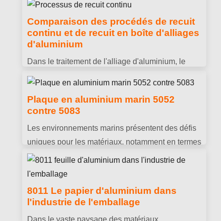
papier d'aluminium, surtout si vous prévoyez
Comparaison des procédés de recuit
d'utiliser un micro-ondes pour les réchauffer.
continu et de recuit en boîte d'alliages
d'aluminium
Dans le traitement de l'alliage d'aluminium, le
processus de recuit est une partie extrêmement
importante, ce qui peut améliorer efficacement les
Plaque en aluminium marin 5052
performances de l'alliage d'aluminium et lui
contre 5083
permettre de mieux répondre à diverses
Les environnements marins présentent des défis
exigences d'application.
uniques pour les matériaux, notamment en termes
de résistance à la corrosion et d’intégrité
structurelle. Les alliages d'aluminium comme
5052 et 5083 sont spécialement conçus pour
8011 Le papier d'aluminium dans
résister à ces conditions difficiles, ce qui en fait
l'industrie de l'emballage
des choix populaires dans la construction de
Dans le vaste paysage des matériaux