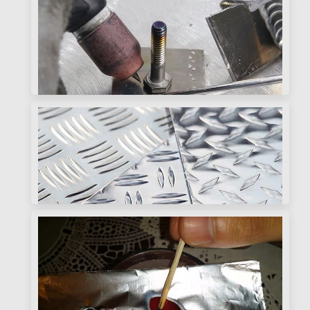
formabilité, et applications. Apprendre pourquoi
6061 costume des utilisations de stress élevé (par
exemple., aérospatial), alors que 6063 excellent
dans des projets architecturaux avec une finition
7000 Comparaison des séries en
de surface supérieure. Choisissez le bon alliage
aluminium: 7050 et 7075
pour vos besoins.
Soudage de matériaux différents en
aluminium
L'alliage en aluminium a d'excellentes propriétés
telles que la faible densité, bonne résistance à la
corrosion, Haute conductivité électrique et
conductivité thermique. L'utilisation d'alliage
Formule de calcul de poids et table de
d'aluminium pour remplacer l'acier peut réduire
spécification de la plaque en