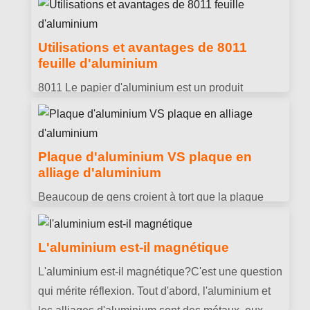
3003 Plaque d'aluminium H14 VS H24 pour mur-
rideau.
Utilisations et avantages de 8011
feuille d'aluminium
8011 Le papier d'aluminium est un produit
supérieur de Huawei Aluminium. Huawei
Aluminium peut traiter 8011 feuille d'aluminium
d'une épaisseur de 0,006 à 0,2 mm.
Plaque d'aluminium VS plaque en
alliage d'aluminium
Beaucoup de gens croient à tort que la plaque
d'aluminium est l'abréviation de plaque en alliage
d'aluminium.. En fait, la plaque d'aluminium est
L'aluminium est-il magnétique
en aluminium pur, et la plaque en alliage
L'aluminium est-il magnétique?C'est une question
d'aluminium est constituée d'alliages d'aluminium
qui mérite réflexion. Tout d'abord, l'aluminium et
de différentes compositions.