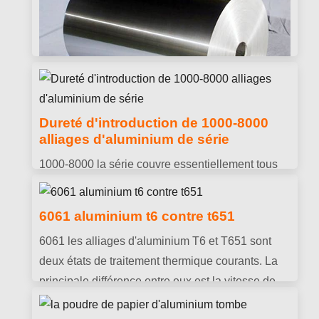
et de protection contre la lumière.
Dureté d'introduction de 1000-8000
Raisons pour lesquelles la surface de
alliages d'aluminium de série
la feuille d'aluminium en nid d'abeille
1000-8000 la série couvre essentiellement tous
ne peut pas être collée avec l'adhésif
les produits de la série en alliage d'aluminium.
Les panneaux en nid d'abeille en aluminium ont
Différentes séries de produits ont des
6061 aluminium t6 contre t651
de bonnes performances d'utilisation. Ils ont une
performances et une dureté différentes.
bonne solidité et une bonne résistance aux
6061 les alliages d'aluminium T6 et T651 sont
chocs. Ils peuvent être bien conçus à l'usage.
deux états de traitement thermique courants. La
Donc, ils sont largement utilisés à l'heure
principale différence entre eux est la vitesse de
actuelle.
refroidissement lors du traitement thermique..