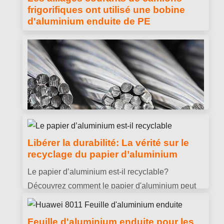
frigorifiques ont utilisé une bobine
d'aluminium enduite de PE
Découvrez les alliages courants de bobines
d'aluminium enduites de PE utilisées par camions
frigorifiques, y compris 3003, 3004, et 3105.
Conçu pour une excellente résistance à la
corrosion, formabilité, et des performances
extérieures durables.
Libérer la durabilité: La vérité sur le
recyclage du papier d’aluminium
L'aluminium est-il conducteur?
Le papier d’aluminium est-il recyclable?
Propriétés, Utilisations & Avantages
Découvrez comment le papier d'aluminium peut
expliqués
être recyclé, comment le préparer correctement, et
L'aluminium est-il conducteur? Découvrez la
pourquoi le recyclage aide à réduire les déchets
Feuille d'aluminium enduite pour les
conductivité électrique de l'aluminium, avantages