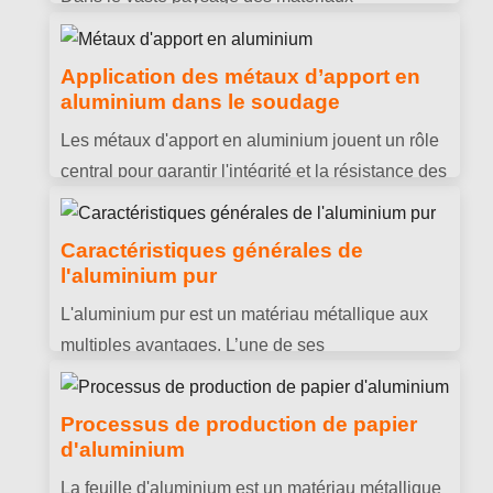
bateaux.
d’emballage, 8011 le papier d'aluminium s'est
taillé une niche, devenant l'un des choix les plus
Application des métaux d’apport en
privilégiés pour un large éventail d'industries.
aluminium dans le soudage
Les métaux d'apport en aluminium jouent un rôle
central pour garantir l'intégrité et la résistance des
soudures.. Cet article fournit un aperçu approfondi
de l'utilisation des métaux d'apport en aluminium.,
Caractéristiques générales de
détaillant leur sélection, préparation, techniques
l'aluminium pur
de soudage, et résoudre des problèmes
L'aluminium pur est un matériau métallique aux
communs, tout en offrant des données de
multiples avantages. L’une de ses
performances et des comparaisons avec d'autres
caractéristiques les plus importantes est sa
matériaux.
légèreté, avec une densité de seulement 2.7
Processus de production de papier
g/cm³, ce qui le rend largement utilisé dans
d'aluminium
l'aérospatiale, transport et autres domaines en
La feuille d'aluminium est un matériau métallique