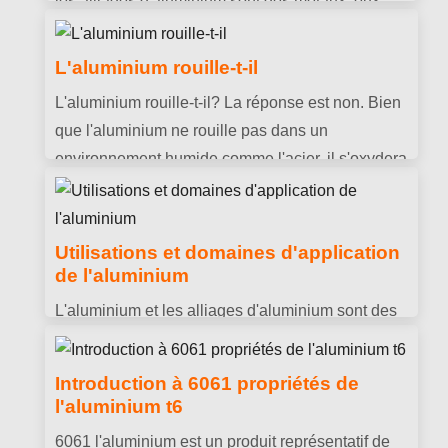
les alliages d'aluminium sont des métaux, eux-
mêmes ne sont pas magnétiques.
L'aluminium rouille-t-il
L'aluminium rouille-t-il? La réponse est non. Bien
que l'aluminium ne rouille pas dans un
environnement humide comme l'acier, il s'oxydera
et formera une couche d'oxyde dense à la
surface, ce qui peut protéger l'aluminium d'une
corrosion supplémentaire.
Utilisations et domaines d'application
de l'aluminium
L'aluminium et les alliages d'aluminium sont des
matériaux métalliques légers. Ils sont privilégiés
en raison de leur excellente résistance à la
Introduction à 6061 propriétés de
corrosion et de leur rapport résistance/poids ultra
l'aluminium t6
élevé..
6061 l'aluminium est un produit représentatif de