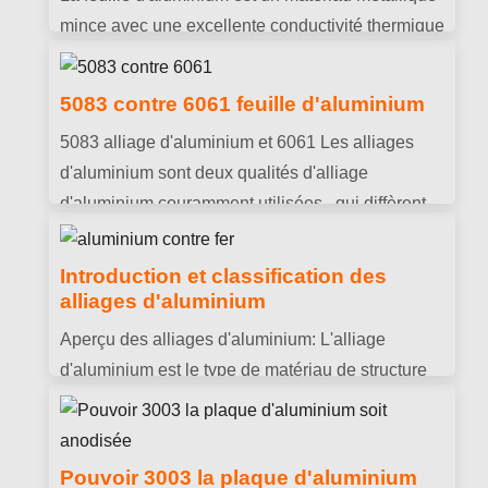
raison de la réduction de poids. Il peut améliorer
mince avec une excellente conductivité thermique
efficacement l'efficacité énergétique et réduire la
et électrique.. Il est largement utilisé dans les
consommation d'énergie.
emballages alimentaires, matériaux de
5083 contre 6061 feuille d'aluminium
construction, produits électroniques et autres
5083 alliage d'aluminium et 6061 Les alliages
domaines.
d'aluminium sont deux qualités d'alliage
d'aluminium couramment utilisées., qui diffèrent
par la composition de l'alliage, performances et
utilisation.
Introduction et classification des
alliages d'aluminium
Aperçu des alliages d'aluminium: L'alliage
d'aluminium est le type de matériau de structure
en métal non ferreux le plus largement utilisé
dans l'industrie.. Il a été largement utilisé dans
l'aviation, aérospatial, voiture, fabrication de
Pouvoir 3003 la plaque d'aluminium