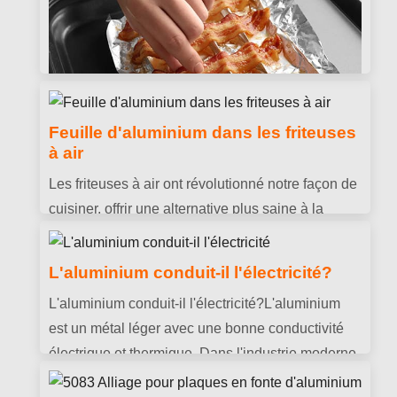
3003 feuille d'aluminium vs 1060
feuille d'aluminium
3003 feuille d'aluminium et 1060 les feuilles
d'aluminium sont toutes deux des feuilles
Feuille d'aluminium dans les friteuses
d'aluminium courantes. Ils peuvent se remplacer
à air
dans certains scénarios d'utilisation, mais ils
Comment faire cuire du bacon au four
Les friteuses à air ont révolutionné notre façon de
présentent de grands écarts dans leur
avec du papier d'aluminium
cuisiner, offrir une alternative plus saine à la
composition chimique, propriétés mécaniques et
"Comment faire cuire du bacon au four avec du
friture. Une astuce pour améliorer votre
prix.
papier d'aluminium" Il s'agit d'une question
expérience de friture à l'air libre consiste à utiliser
L'aluminium conduit-il l'électricité?
courante concernant l'application domestique du
du papier d'aluminium..
papier d'aluminium.. Cet article fournit une
L'aluminium conduit-il l'électricité?L'aluminium
réponse détaillée à cette question et espère vous
est un métal léger avec une bonne conductivité
aider
électrique et thermique. Dans l'industrie moderne,
l'aluminium est largement utilisé, des structures