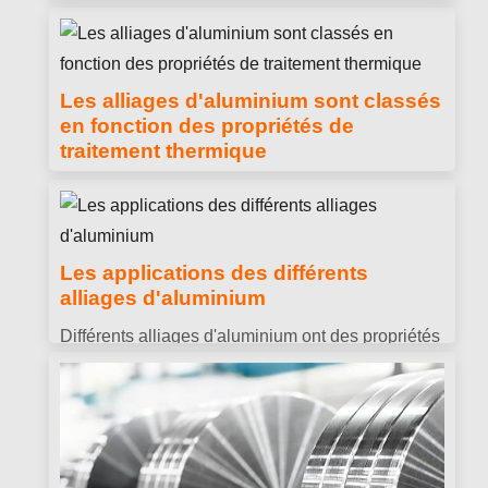
bandes d'aluminium, il est très facile d'avoir des
problèmes de qualité des produits dus à un
fonctionnement incorrect des machines,
Les alliages d'aluminium sont classés
équipement ou personnel.
en fonction des propriétés de
traitement thermique
Différentes séries d'alliages d'aluminium ont des
propriétés différentes. Selon les propriétés du
traitement thermique, les matériaux en alliage
Les applications des différents
d'aluminium peuvent être divisés en deux
alliages d'aluminium
catégories: alliages traitables thermiquement et
Différents alliages d'aluminium ont des propriétés
alliages non traitables thermiquement.
différentes et peuvent être adaptés à différentes
applications. Voici les applications de différents
alliages d'aluminium