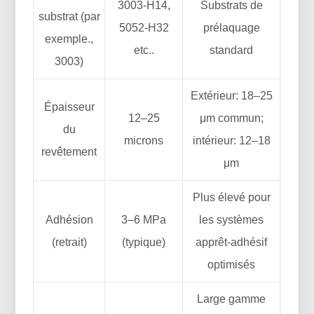
3003-H14,
Substrats de
substrat (par
5052-H32
prélaquage
exemple.,
etc..
standard
3003)
Extérieur: 18–25
Épaisseur
12–25
μm commun;
du
microns
intérieur: 12–18
revêtement
μm
Plus élevé pour
Adhésion
3–6 MPa
les systèmes
(retrait)
(typique)
apprêt-adhésif
optimisés
Large gamme