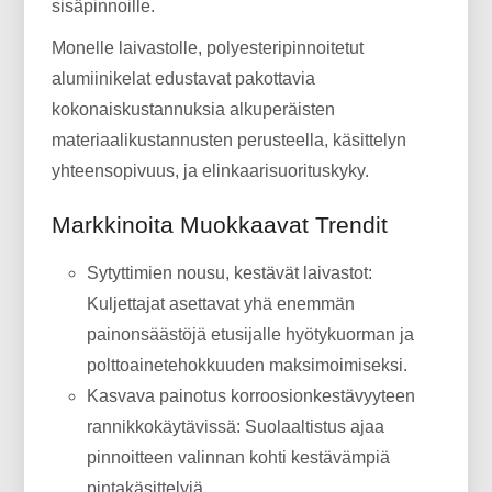
sisäpinnoille.
Monelle laivastolle, polyesteripinnoitetut
alumiinikelat edustavat pakottavia
kokonaiskustannuksia alkuperäisten
materiaalikustannusten perusteella, käsittelyn
yhteensopivuus, ja elinkaarisuorituskyky.
Markkinoita Muokkaavat Trendit
Sytyttimien nousu, kestävät laivastot:
Kuljettajat asettavat yhä enemmän
painonsäästöjä etusijalle hyötykuorman ja
polttoainetehokkuuden maksimoimiseksi.
Kasvava painotus korroosionkestävyyteen
rannikkokäytävissä: Suolaaltistus ajaa
pinnoitteen valinnan kohti kestävämpiä
pintakäsittelyjä.