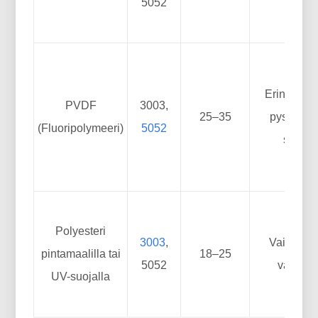
5052
Erinomain
PVDF
3003,
25–35
pysyvyys;
(Fluoripolymeeri)
5052
säilym
Polyesteri
3003
,
Vaihtelev
pintamaalilla tai
18–25
5052
värival
UV-suojalla