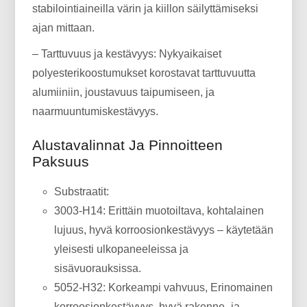
stabilointiaineilla värin ja kiillon säilyttämiseksi
ajan mittaan.
– Tarttuvuus ja kestävyys: Nykyaikaiset
polyesterikoostumukset korostavat tarttuvuutta
alumiiniin, joustavuus taipumiseen, ja
naarmuuntumiskestävyys.
Alustavalinnat Ja Pinnoitteen
Paksuus
Substraatit:
3003-H14: Erittäin muotoiltava, kohtalainen
lujuus, hyvä korroosionkestävyys – käytetään
yleisesti ulkopaneeleissa ja
sisävuorauksissa.
5052-H32: Korkeampi vahvuus, Erinomainen
korroosionkestävyys, hyvä rakenne- ja