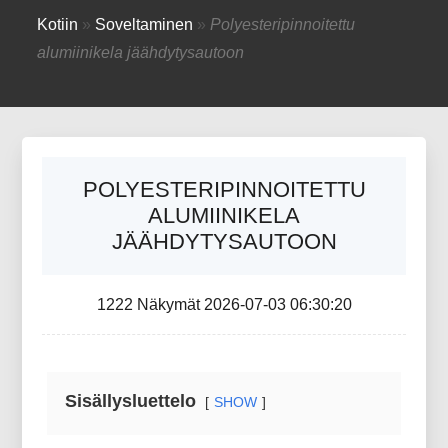
Kotiin
»
Soveltaminen
»
Polyesteripinnoitettu
alumiinikela jäähdytysautoon
POLYESTERIPINNOITETTU
ALUMIINIKELA
JÄÄHDYTYSAUTOON
1222 Näkymät 2026-07-03 06:30:20
Sisällysluettelo
SHOW