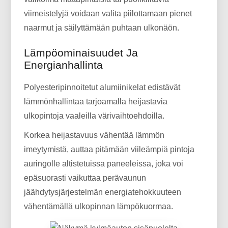
viimeistelyjä voidaan valita piilottamaan pienet
naarmut ja säilyttämään puhtaan ulkonäön.
Lämpöominaisuudet Ja
Energianhallinta
Polyesteripinnoitetut alumiinikelat edistävät
lämmönhallintaa tarjoamalla heijastavia
ulkopintoja vaaleilla värivaihtoehdoilla.
Korkea heijastavuus vähentää lämmön
imeytymistä, auttaa pitämään viileämpiä pintoja
auringolle altistetuissa paneeleissa, joka voi
epäsuorasti vaikuttaa perävaunun
jäähdytysjärjestelmän energiatehokkuuteen
vähentämällä ulkopinnan lämpökuormaa.