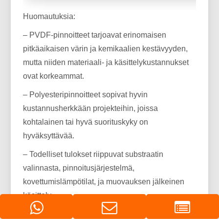
Huomautuksia:
– PVDF-pinnoitteet tarjoavat erinomaisen
pitkäaikaisen värin ja kemikaalien kestävyyden,
mutta niiden materiaali- ja käsittelykustannukset
ovat korkeammat.
– Polyesteripinnoitteet sopivat hyvin
kustannusherkkään projekteihin, joissa
kohtalainen tai hyvä suorituskyky on
hyväksyttävää.
– Todelliset tulokset riippuvat substraatin
valinnasta, pinnoitusjärjestelmä,
kovettumislämpötilat, ja muovauksen jälkeinen
käsittely.