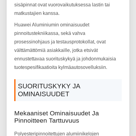
sisäpinnat ovat vuorovaikutuksessa lastin tai
matkustajien kanssa.
Huawei Aluminiumin ominaisuudet
pinnoitustekniikassa, sekä vahva
prosessinohjaus ja testausprotokollat, ovat
välttämättömiä asiakkaille, jotka etsivät
ennustettavaa suorituskykyä ja johdonmukaisia ​​
tuotespesifikaatioita kylmäautosovelluksiin.
SUORITUSKYKY JA
OMINAISUUDET
Mekaaniset Ominaisuudet Ja
Pinnoitteen Tarttuvuus
Polyesteripinnoitettujen alumiinikelojen