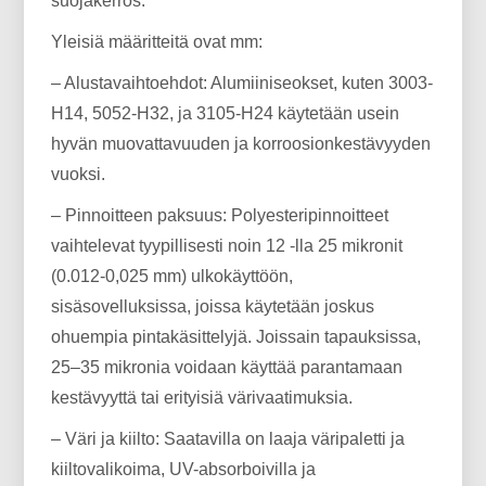
suojakerros.
Yleisiä määritteitä ovat mm:
– Alustavaihtoehdot: Alumiiniseokset, kuten 3003-
H14, 5052-H32, ja 3105-H24 käytetään usein
hyvän muovattavuuden ja korroosionkestävyyden
vuoksi.
– Pinnoitteen paksuus: Polyesteripinnoitteet
vaihtelevat tyypillisesti noin 12 -lla 25 mikronit
(0.012-0,025 mm) ulkokäyttöön,
sisäsovelluksissa, joissa käytetään joskus
ohuempia pintakäsittelyjä. Joissain tapauksissa,
25–35 mikronia voidaan käyttää parantamaan
kestävyyttä tai erityisiä värivaatimuksia.
– Väri ja kiilto: Saatavilla on laaja väripaletti ja
kiiltovalikoima, UV-absorboivilla ja