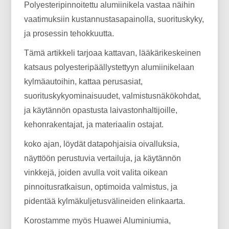
Polyesteripinnoitettu alumiinikela vastaa näihin
vaatimuksiin kustannustasapainolla, suorituskyky,
ja prosessin tehokkuutta.
Tämä artikkeli tarjoaa kattavan, lääkärikeskeinen
katsaus polyesteripäällystettyyn alumiinikelaan
kylmäautoihin, kattaa perusasiat,
suorituskykyominaisuudet, valmistusnäkökohdat,
ja käytännön opastusta laivastonhaltijoille,
kehonrakentajat, ja materiaalin ostajat.
koko ajan, löydät datapohjaisia ​​oivalluksia,
näyttöön perustuvia vertailuja, ja käytännön
vinkkejä, joiden avulla voit valita oikean
pinnoitusratkaisun, optimoida valmistus, ja
pidentää kylmäkuljetusvälineiden elinkaarta.
Korostamme myös Huawei Aluminiumia,