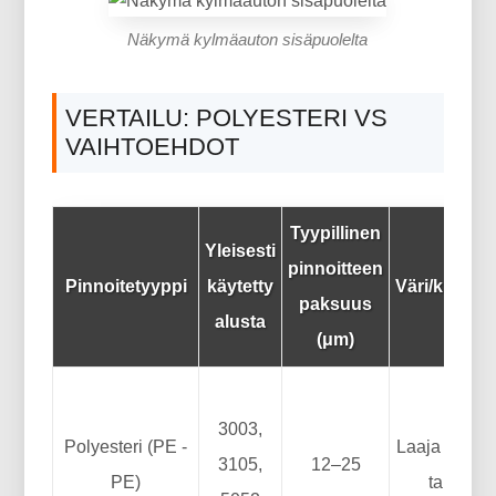
Näkymä kylmäauton sisäpuolelta
VERTAILU: POLYESTERI VS
VAIHTOEHDOT
Tyypillinen
Yleisesti
pinnoitteen
Pinnoitetyyppi
käytetty
Väri/kiiltov
paksuus
alusta
(μm)
3003,
Polyesteri (PE -
Laaja valiko
3105,
12–25
PE)
tai korke