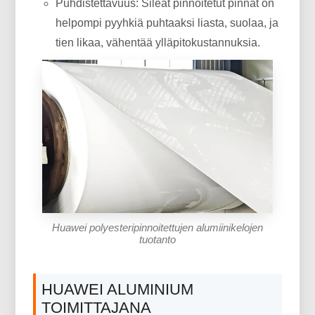
Puhdistettavuus: Sileät pinnoitetut pinnat on
helpompi pyyhkiä puhtaaksi liasta, suolaa, ja
tien likaa, vähentää ylläpitokustannuksia.
Huawei polyesteripinnoitettujen alumiinikelojen
tuotanto
HUAWEI ALUMINIUM
TOIMITTAJANA