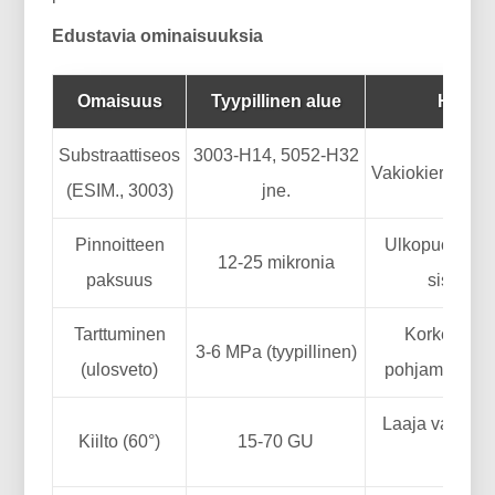
Edustavia ominaisuuksia
Omaisuus
Tyypillinen alue
Huoma
Substraattiseos
3003-H14, 5052-H32
Vakiokierukkapi
(ESIM., 3003)
jne.
Pinnoitteen
Ulkopuoli: 18
12-25 mikronia
paksuus
sisätila
Tarttuminen
Korkeampi 
3-6 MPa (tyypillinen)
(ulosveto)
pohjamaali-lii
Laaja valikoi
Kiilto (60°)
15-70 GU
este