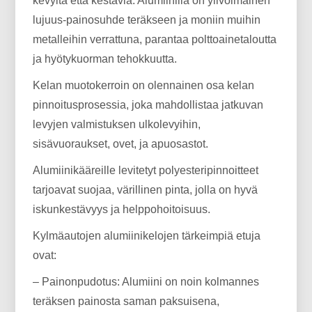
kevyitä että kestäviä. Alumiinilla on ylivoimainen
lujuus-painosuhde teräkseen ja moniin muihin
metalleihin verrattuna, parantaa polttoainetaloutta
ja hyötykuorman tehokkuutta.
Kelan muotokerroin on olennainen osa kelan
pinnoitusprosessia, joka mahdollistaa jatkuvan
levyjen valmistuksen ulkolevyihin,
sisävuoraukset, ovet, ja apuosastot.
Alumiinikääreille levitetyt polyesteripinnoitteet
tarjoavat suojaa, värillinen pinta, jolla on hyvä
iskunkestävyys ja helppohoitoisuus.
Kylmäautojen alumiinikelojen tärkeimpiä etuja
ovat:
– Painonpudotus: Alumiini on noin kolmannes
teräksen painosta saman paksuisena,