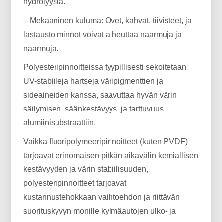
hydrolyysiä.
– Mekaaninen kuluma: Ovet, kahvat, tiivisteet, ja
lastaustoiminnot voivat aiheuttaa naarmuja ja
naarmuja.
Polyesteripinnoitteissa tyypillisesti sekoitetaan
UV-stabiileja hartseja väripigmenttien ja
sideaineiden kanssa, saavuttaa hyvän värin
säilymisen, säänkestävyys, ja tarttuvuus
alumiinisubstraattiin.
Vaikka fluoripolymeeripinnoitteet (kuten PVDF)
tarjoavat erinomaisen pitkän aikavälin kemiallisen
kestävyyden ja värin stabiilisuuden,
polyesteripinnoitteet tarjoavat
kustannustehokkaan vaihtoehdon ja riittävän
suorituskyvyn monille kylmäautojen ulko- ja