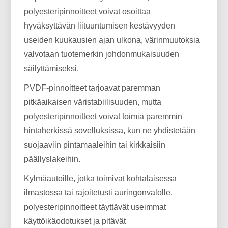
polyesteripinnoitteet voivat osoittaa
hyväksyttävän liituuntumisen kestävyyden
useiden kuukausien ajan ulkona, värinmuutoksia
valvotaan tuotemerkin johdonmukaisuuden
säilyttämiseksi.
PVDF-pinnoitteet tarjoavat paremman
pitkäaikaisen väristabiilisuuden, mutta
polyesteripinnoitteet voivat toimia paremmin
hintaherkissä sovelluksissa, kun ne yhdistetään
suojaaviin pintamaaleihin tai kirkkaisiin
päällyslakeihin.
Kylmäautoille, jotka toimivat kohtalaisessa
ilmastossa tai rajoitetusti auringonvalolle,
polyesteripinnoitteet täyttävät useimmat
käyttöikäodotukset ja pitävät