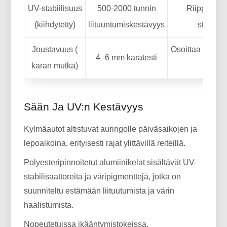
UV-stabiilisuus
500-2000 tunnin
Riippuu pi
(kiihdytetty)
liituuntumiskestävyys
stabiloi
Joustavuus (
Osoittaa kyvyn
4–6 mm karatesti
karan mutka)
halk
Sään Ja UV:n Kestävyys
Kylmäautot altistuvat auringolle päiväsaikojen ja
lepoaikoina, erityisesti rajat ylittävillä reiteillä.
Polyesteripinnoitetut alumiinikelat sisältävät UV-
stabilisaattoreita ja väripigmenttejä, jotka on
suunniteltu estämään liituutumista ja värin
haalistumista.
Nopeutetuissa ikääntymistokeissa,