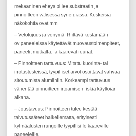
mekaaninen eheys piilee substraatin ja
pinnoitteen välisessä synergiassa. Keskeisiä
näkökohtia ovat mm:
– Vetolujuus ja venymä: Riittävä kestämään
ovipaneeleissa käytettävät muovaustoimenpiteet,
paneelit mutkalla, ja kaarevat reunat.
– Pinnoitteen tarttuvuus: Mitattu kuorinta- tai
irrotustesteissä, tyypilliset arvot osoittavat vahvaa
sitoutumista alumiiniin. Korkeampi tarttuvuus
vähentää pinnoitteen irtoamisen riskiä käyttöiän
aikana.
– Joustavuus: Pinnoitteen tulee kestää
taivutussäteet halkeilematta, erityisesti
kylmäalusten rungoille tyypillisille kaareville
paneeleille.