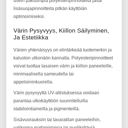
usein paksumpia polyesteripinnoitteita ja/tai
lisäsuojapinnoitteita pitkän käyttöiän
optimoimiseksi.
Värin Pysyvyys, Kiillon Säilyminen,
Ja Estetiikka
Värien yhtenäisyys on elintärkeää tuotemerkin ja
kaluston ulkonäön kannalta. Polyesteripinnoitteet
voivat tuottaa tasaisen värin ja kiillon paneeleille,
minimaalisella sameudella tai
appelsiininkuorella.
Värin pysyvyyttä UV-altistuksessa voidaan
parantaa ulkokäyttöön suunnitelluilla
stabilointiaineilla ja pigmenteillä.
Sisävuorauksiin tai tavaratilan paneeleihin,
valikoima mattapintaisia ​​tai puolikiiltäviä