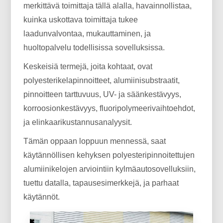
merkittävä toimittaja tällä alalla, havainnollistaa,
kuinka uskottava toimittaja tukee
laadunvalvontaa, mukauttaminen, ja
huoltopalvelu todellisissa sovelluksissa.
Keskeisiä termejä, joita kohtaat, ovat
polyesterikelapinnoitteet, alumiinisubstraatit,
pinnoitteen tarttuvuus, UV- ja säänkestävyys,
korroosionkestävyys, fluoripolymeerivaihtoehdot,
ja elinkaarikustannusanalyysit.
Tämän oppaan loppuun mennessä, saat
käytännöllisen kehyksen polyesteripinnoitettujen
alumiinikelojen arviointiin kylmäautosovelluksiin,
tuettu datalla, tapausesimerkkejä, ja parhaat
käytännöt.