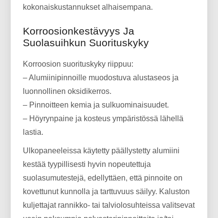
kokonaiskustannukset alhaisempana.
Korroosionkestävyys Ja
Suolasuihkun Suorituskyky
Korroosion suorituskyky riippuu:
– Alumiinipinnoille muodostuva alustaseos ja
luonnollinen oksidikerros.
– Pinnoitteen kemia ja sulkuominaisuudet.
– Höyrynpaine ja kosteus ympäristössä lähellä
lastia.
Ulkopaneeleissa käytetty päällystetty alumiini
kestää tyypillisesti hyvin nopeutettuja
suolasumutestejä, edellyttäen, että pinnoite on
kovettunut kunnolla ja tarttuvuus säilyy. Kaluston
kuljettajat rannikko- tai talviolosuhteissa valitsevat