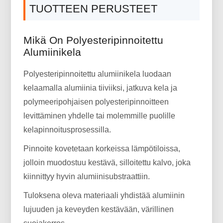
TUOTTEEN PERUSTEET
Mikä On Polyesteripinnoitettu
Alumiinikela
Polyesteripinnoitettu alumiinikela luodaan
kelaamalla alumiinia tiiviiksi, jatkuva kela ja
polymeeripohjaisen polyesteripinnoitteen
levittäminen yhdelle tai molemmille puolille
kelapinnoitusprosessilla.
Pinnoite kovetetaan korkeissa lämpötiloissa,
jolloin muodostuu kestävä, silloitettu kalvo, joka
kiinnittyy hyvin alumiinisubstraattiin.
Tuloksena oleva materiaali yhdistää alumiinin
lujuuden ja keveyden kestävään, värillinen