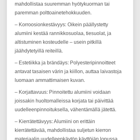
mahdollistaa suuremman hyötykuorman tai
paremman polttoainetehokkuuden.
– Korroosionkestävyys: Oikein päällystetty
alumiini kestää rannikkosuolaa, tiesuolat, ja
altistuminen kosteudelle – usein pitkillä
jäähdytetyillä reiteillä.
– Estetiikka ja brändäys: Polyesteripinnoitteet
antavat tasaisen värin ja kiillon, auttaa laivastoja
luomaan ammattimaisen kuvan.
– Korjattavuus: Pinnoitettu alumiini voidaan
joissakin huoltomalleissa korjata tai päivittää
uudelleenpinnoituksella, vähentämällä jätettä.
– Kierrätettävyys: Alumiini on erittäin
kierrätettävää, mahdollistaa suljetun kierron
materiaalin uudelleenkäytön käyttöiän lopussa.