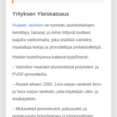
Yrityksen Yleiskatsaus
Huawei -alumiini
on tunnettu alumiinikelojen
toimittaja, lakanat, ja niihin liittyvät tuotteet,
laajalla valikoimalla, joka sisältää valmiiksi
maalattuja keloja ja pinnoitettuja pintakäsittelyjä.
Heidän tuotelinjansa kattavat tyypillisesti:
– Valmiiksi maalatut alumiinikelat polyesteri- ja
PVDF-pinnoitteilla.
– Alustat alkaen 1050, 1xxx-sarjan seokset 3xxx-
ja 5xxx-sarjan seoksiin, joita käytetään ulko- ja
sisäkäyttöön.
– Mukautetut pinnoitevärit, paksuudet, ja
pintakuvioita brändäyksen ja toiminnallisten