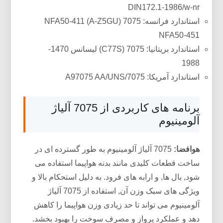
DIN172.1-1986/w-nr
استاندارد فرانسه: 7075 (A-Z5GU) NFA50-411
NFA50-451
استاندارد بریتانیا: 7075 (C77S) لیسانس 1470-
1988
استاندارد آمریکا: 7075/A97075 AA/UNS
برنامه های کاربردی از 7075 آلیاژ
آلومینیوم
هوافضا:
7075 آلیاژ آلومینیوم به طور گسترده ای در
ساخت قطعات کلیدی مانند بدنه هواپیما استفاده می
شود, بال ها, و ارابه های فرود. به دلیل استحکام بالا و
ویژگی های سبک وزن آن, استفاده از 7075 آلیاژ
آلومینیوم می تواند تا حد زیادی وزن هواپیما را کاهش
دهد و عملکرد پرواز و مصرف سوخت را بهبود بخشد.