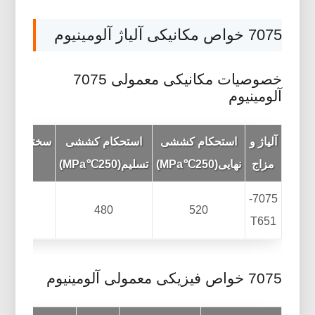
7075 خواص مکانیکی آلیاژ آلومینیوم
خصوصیات مکانیکی معمولی 7075
آلومینیوم
آلیاژ و
استحکام کششی
استحکام کششی
مزاج
نهایی(250℃MPa)
تسلیم(250℃MPa)
در)
7075-
160
480
520
T651
7075 خواص فیزیکی معمولی آلومینیوم