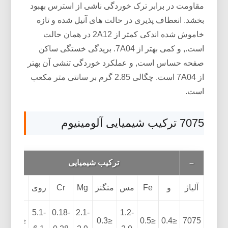
مقاومت در برابر ترک خوردگی ناشی از استرس بهبود
بخشد. انعطاف پذیری در حالت های آنیل شده و تازه
خاموش شده اندکی کمتر از 2A12 در همان حالت
است., و کمی بهتر از 7A04. بریدگی خستگی ساکن
صفحه حساس است, و عملکرد خوردگی تنشی آن بهتر
از 7A04 است. چگالی 2.85 گرم بر سانتی متر مکعب
است.
7075 ترکیب شیمیایی آلومینیوم
–
ترکیب شیمیایی
آلیاژ
و
Fe
مس
منگنز
Mg
Cr
روی
از
دی
5.1-
0.18-
2.1-
1.2-
05
≤0.2
≤0.3
≤0.5
≤0.4
7075