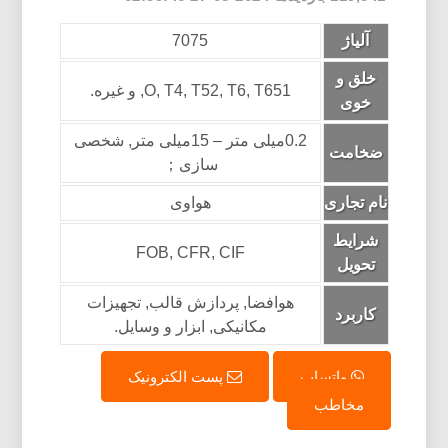
آلیاژ
7075
خلق و
O, T4, T52, T6, T651, و غیره.
خوی
0.2میلی متر – 15میلی متر, شخصی
ضخامت
سازی；
نام تجاری
هواوی
شرایط
FOB, CFR, CIF
تحویل
هوافضا, پردازش قالب, تجهیزات
کاربرد
مکانیکی, ابزار و وسایل.
واتساپ
پست الکترونیک
مخاطب