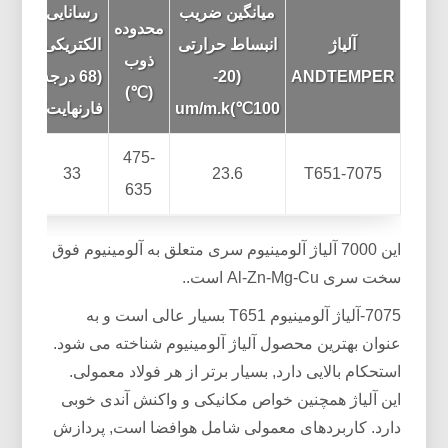
میانگین ضریب
رسانایی
مقا
محدوده
آلیاژ
انبساط حرارتی
الکتریکی
الکت
ذوب
ANDTEMPER
(20-
(68 درجه
(8
(℃)
100℃)um/m.k
فارنهایت)
فارنه
475-
515
33
23.6
7075-T651
635
این 7000 آلیاژ آلومینیوم سری متعلق به آلومینیوم فوق
سخت سری Al-Zn-Mg-Cu است..
7075-آلیاژ آلومینیوم T651 بسیار عالی است و به
عنوان بهترین محصول آلیاژ آلومینیوم شناخته می شود.
استحکام بالایی دارد, بسیار برتر از هر فولاد معمولی.
این آلیاژ همچنین خواص مکانیکی و واکنش آندی خوبی
دارد. کاربردهای معمولی شامل هوافضا است, پردازش