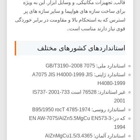
قالب, تجهیزات مکانیکی, و وسایل ابزار. این به ویژه
برای ساخت سازه های هواپیما و سایر سازه های پر
استرس که به استحکام بالا و مقاومت در برابر خوردگی
قوی نیاز دارند مناسب است..
استانداردهای کشورهای مختلف
استاندارد ملی: 7075 GB/T3190–2008
استاندارد ژاپنی: A7075 JIS H4000-1999 JIS
H4080-1999
غیر استاندارد: 76528 است 733-2001 IS737-
2001
استاندارد روسی: B95/1950 rocT 4785-1974
که در:EN AW-7075/AlZn5.5MgCu EN573-3-
1994
استاندارد آلمان: AlZnMgCu1.5/3.4365