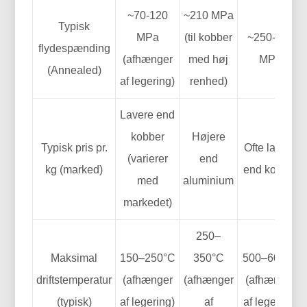
~70-120
~210 MPa
Typisk
MPa
(til kobber
~250-500
flydespænding
(afhænger
med høj
MPa
(Annealed)
af legering)
renhed)
Lavere end
kobber
Højere
Typisk pris pr.
Ofte lavere
(varierer
end
kg (marked)
end kobber
med
aluminium
markedet)
250–
Maksimal
150–250°C
350°C
500–600°C
driftstemperatur
(afhænger
(afhænger
(afhænger
(typisk)
af legering)
af
af legering)