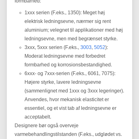
formbarhed:
1xxx serien (F.eks., 1350): Meget høj
elektrisk ledningsevne, nærmer sig rent
aluminium; velegnet til applikationer med høj
ledningsevne, men med begrænset styrke.
3xxx, 5xxx serien (F.eks.,
3003
,
5052
):
Moderat ledningsevne med forbedret
formbarhed og korrosionsbestandighed.
6xxx- og 7xxx-serien (F.eks., 6061, 7075):
Højere styrke, lavere ledningsevne
(sammenlignet med 1xxx og 3xxx legeringer).
Anvendes, hvor mekanisk elasticitet er
essentiel, og et vist tab af ledningsevne er
acceptabelt.
Designere bør også overveje
varmebehandlingstilstanden (F.eks., udglødet vs.