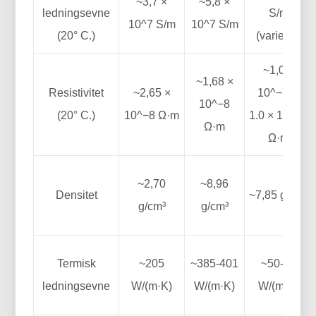
~3,7 ×
~5,8 ×
ledningsevne
S/m
10^7 S/m
10^7 S/m
(20° C.)
(varierer)
~1,0 ×
~1,68 ×
Resistivitet
~2,65 ×
10^−7 til
10^−8
(20° C.)
10^−8 Ω·m
1.0 × 10^−6
Ω·m
Ω·m
~2,70
~8,96
Densitet
~7,85 g/cm³
g/cm³
g/cm³
Termisk
~205
~385-401
~50-60
ledningsevne
W/(m·K)
W/(m·K)
W/(m·K)