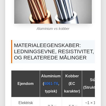
Aluminium vs kobber
MATERIALEEGENSKABER:
LEDNINGSEVNE, RESISTIVITET,
OG RELATEREDE MÅLINGER
Aluminium
Kobber
Stål
Ejendom
(
6061-T6
,
(EC
(Strukturel)
typisk)
karakter)
Elektrisk
~1 × 10^7