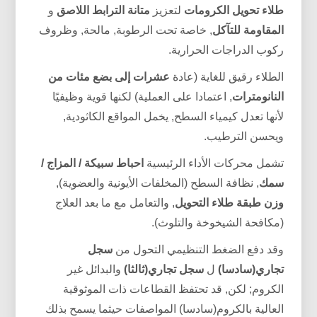
طلاء تحويل الكرومات
لتعزيز
متانة الترابط اللاصق
و
المقاومة للتآكل
, خاصة تحت الرطوبة, مالحة, وظروف
ركوب الدراجات الحرارية.
الطلاء رقيق للغاية (عادة
عشرات إلى بضع مئات من
النانومترات
, اعتمادا على العملية) لكنها قوية وظيفيًا
لأنها تعدل كيمياء السطح, يخمل المواقع الكاثودية,
ويحسن الترطيب.
تشمل محركات الأداء الرئيسية
احباط سبيكة / المزاج /
سمك
, نظافة السطح (المخلفات الأيونية والعضوية),
وزن طبقة طلاء التحويل
, والتعامل مع ما بعد العلاج
(مكافحة الشيخوخة والتلوث).
وقد دفع الضغط التنظيمي التحول من
سجل
تجاري(سادسا)
ل
سجل تجاري(ثالثا)
والبدائل غير
الكروم; لكن, قد تحتفظ القطاعات ذات الموثوقية
العالية بالكروم(سادسا) المواصفات حيثما يسمح بذلك