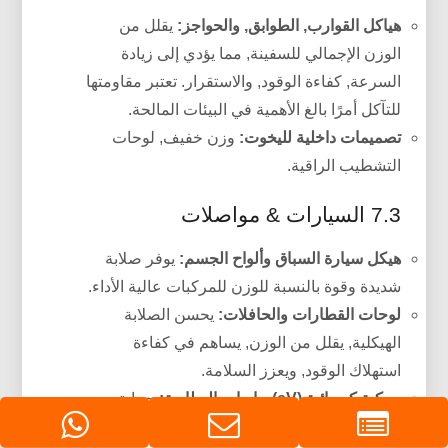
هياكل القوارب, الطوابق, والحواجز:
يقلل من
الوزن الإجمالي للسفينة, مما يؤدي إلى زيادة
السرعة, كفاءة الوقود, والاستقرار. تعتبر مقاومتها
للتآكل أمرًا بالغ الأهمية في البيئات المالحة.
تصميمات داخلية لليخوت:
وزن خفيف, لوحات
التشطيب الراقية.
7.3 السيارات & مواصلات
هيكل سيارة السباق وألواح الجسم:
يوفر صلابة
شديدة وقوة بالنسبة للوزن للمركبات عالية الأداء.
لوحات القطارات والحافلات:
يحسن الصلابة
الهيكلية, يقلل من الوزن, يساهم في كفاءة
استهلاك الوقود, ويعزز السلامة.
مركبة كهربائية (eV) حاويات البطارية:
حماية
خفيفة الوزن ولكنها قوية.