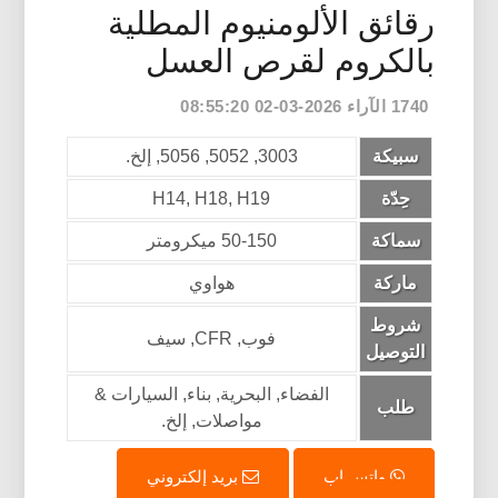
رقائق الألومنيوم المطلية
بالكروم لقرص العسل
1740 الآراء 2026-03-02 08:55:20
سبيكة
3003, 5052, 5056, إلخ.
حِدّة
H14, H18, H19
سماكة
50-150 ميكرومتر
ماركة
هواوي
شروط
فوب, CFR, سيف
التوصيل
الفضاء, البحرية, بناء, السيارات &
طلب
مواصلات, إلخ.
واتس اب
بريد إلكتروني