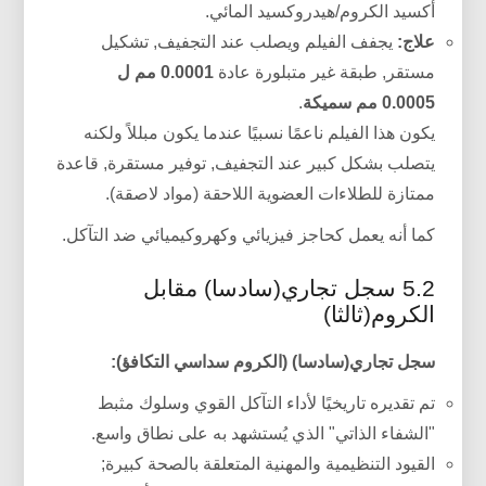
أكسيد الكروم/هيدروكسيد المائي.
علاج:
يجفف الفيلم ويصلب عند التجفيف, تشكيل
مستقر, طبقة غير متبلورة عادة
0.0001 مم ل
0.0005 مم سميكة
.
يكون هذا الفيلم ناعمًا نسبيًا عندما يكون مبللاً ولكنه
يتصلب بشكل كبير عند التجفيف, توفير مستقرة, قاعدة
ممتازة للطلاءات العضوية اللاحقة (مواد لاصقة).
كما أنه يعمل كحاجز فيزيائي وكهروكيميائي ضد التآكل.
5.2 سجل تجاري(سادسا) مقابل
الكروم(ثالثا)
سجل تجاري(سادسا) (الكروم سداسي التكافؤ):
تم تقديره تاريخيًا لأداء التآكل القوي وسلوك مثبط
"الشفاء الذاتي" الذي يُستشهد به على نطاق واسع.
القيود التنظيمية والمهنية المتعلقة بالصحة كبيرة;