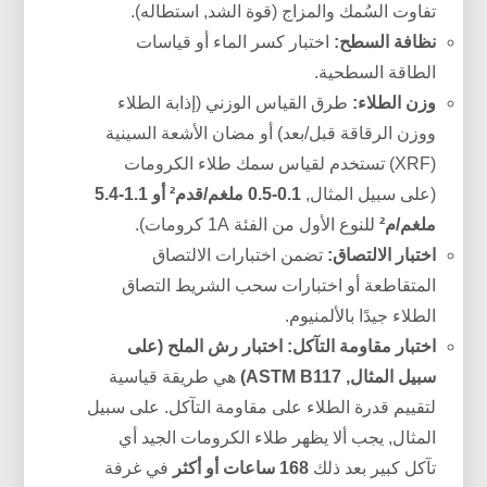
تفاوت السُمك والمزاج (قوة الشد, استطاله).
نظافة السطح:
اختبار كسر الماء أو قياسات
الطاقة السطحية.
وزن الطلاء:
طرق القياس الوزني (إذابة الطلاء
ووزن الرقاقة قبل/بعد) أو مضان الأشعة السينية
(XRF) تستخدم لقياس سمك طلاء الكرومات
(على سبيل المثال,
0.1-0.5 ملغم/قدم² أو 1.1-5.4
ملغم/م²
للنوع الأول من الفئة 1A كرومات).
اختبار الالتصاق:
تضمن اختبارات الالتصاق
المتقاطعة أو اختبارات سحب الشريط التصاق
الطلاء جيدًا بالألمنيوم.
اختبار مقاومة التآكل:
اختبار رش الملح (على
سبيل المثال, ASTM B117)
هي طريقة قياسية
لتقييم قدرة الطلاء على مقاومة التآكل. على سبيل
المثال, يجب ألا يظهر طلاء الكرومات الجيد أي
تآكل كبير بعد ذلك
168 ساعات أو أكثر
في غرفة