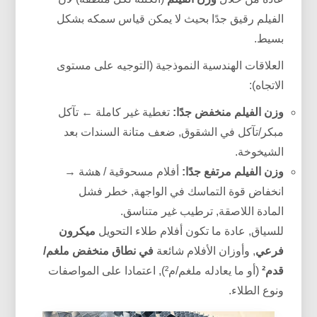
الفيلم رقيق جدًا بحيث لا يمكن قياس سمكه بشكل
بسيط.
العلاقات الهندسية النموذجية (التوجيه على مستوى
الاتجاه):
وزن الفيلم منخفض جدًا:
تغطية غير كاملة ← تآكل
مبكر/تآكل في الشقوق, ضعف متانة السندات بعد
الشيخوخة.
وزن الفيلم مرتفع جدًا:
أفلام مسحوقية / هشة →
انخفاض قوة التماسك في الواجهة, خطر فشل
المادة اللاصقة, ترطيب غير متناسق.
للسياق, عادة ما تكون أفلام طلاء التحويل
ميكرون
فرعي
, وأوزان الأفلام شائعة
في نطاق منخفض ملغم/
قدم²
(أو ما يعادله ملغم/م²), اعتمادا على المواصفات
ونوع الطلاء.