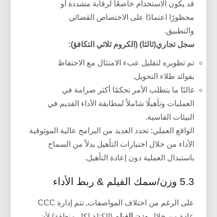
قد يكون الاستخدام خاضعًا لرقابة مشددة أو
محظورًا اعتمادًا على الاختصاص القضائي
والتطبيق.
سجل تجاري(ثالثا) (الكروم ثلاثي التكافؤ):
تم تطويره لتقليل عبء الامتثال مع الاحتفاظ
بفوائد طلاء التحويل.
غالبًا ما يتطلب الأمر تحكمًا أكثر صرامة في
العمليات وتأهيلًا شاملاً لمطابقة الأداء القديم في
البيئات القاسية.
الواقع العملي: تحدد العديد من البرامج عالية الموثوقية
الأداء من خلال اختبارات التأهيل بدلاً من السماح
باستبدال العملية دون إعادة التأهيل.
5.3 وزن/سمك الفيلم & ربط الأداء
على الرغم من اختلاف المواصفات, تتم إدارة CCC
عادة من خلال
وزن الفيلم
(الكتلة لكل منطقة) لأن