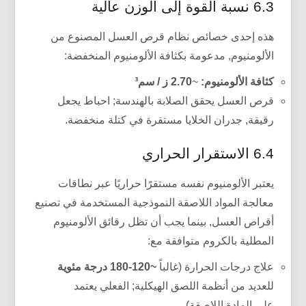
6.3 نسبة القوة إلى الوزن عالية
هذه إحدى خصائص نظام قرص العسل المصنوع من
الألومنيوم, مدعومة بكثافة الألومنيوم المنخفضة:
كثافة الألومنيوم:
~
2.70 ز / سم³
قرص العسل يحقق الصلابة بالهندسة; احباط يجعل
رقيقة, جدران الخلايا مستقرة في كتلة منخفضة.
6.4 الاستقرار الحراري
يعتبر الألومنيوم نفسه مستقرًا حراريًا عبر نطاقات
معالجة المواد اللاصقة النموذجية المستخدمة في تصنيع
أقراص العسل, بينما يجب أن تظل رقائق الألومنيوم
المطلية بالكروم متوافقة مع:
علاج درجات الحرارة (غالباً
~120-180 درجة مئوية
للعديد من أنظمة اللصق الهيكلية; الفعلي يعتمد
على المادة اللاصقة),