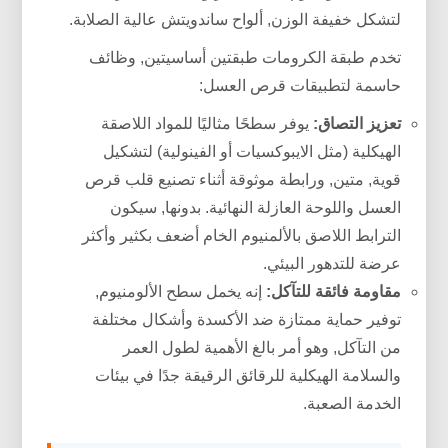
لتشكل خفيفة الوزن, ألواح ساندويتش عالية الصلابة.
تخدم طبقة الكرومات طبقتين أساسيتين, وظائف
حاسمة لتطبيقات قرص العسل:
تعزيز التصاق:
يوفر سطحًا مثاليًا للمواد اللاصقة
الهيكلية (مثل الايبوكسيات أو الفينولية) لتشكيل
قوية, متين, ورابطة موثوقة أثناء تصنيع قلب قرص
العسل واللوحة العازلة النهائية. بدونها, سيكون
الترابط اللاصق بالألمنيوم الخام أضعف بكثير وأكثر
عرضة للتدهور البيئي.
مقاومة فائقة للتآكل:
إنه يخمل سطح الألومنيوم,
توفير حماية ممتازة ضد الأكسدة وأشكال مختلفة
من التآكل, وهو أمر بالغ الأهمية لطول العمر
والسلامة الهيكلية للرقائق الرقيقة جدًا في بيئات
الخدمة الصعبة.