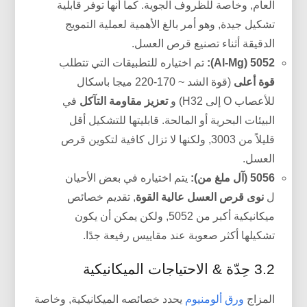
العام, وخاصة للظروف الجوية. كما أنها توفر قابلية
تشكيل جيدة, وهو أمر بالغ الأهمية لعملية التمويج
الدقيقة أثناء تصنيع قرص العسل.
5052 (Al-Mg):
تم اختياره للتطبيقات التي تتطلب
قوة أعلى
(قوة الشد ~ 170-220 ميجا باسكال
للأعصاب O إلى H32) و
تعزيز مقاومة التآكل
في
البيئات البحرية أو المالحة. قابليتها للتشكيل أقل
قليلاً من 3003, ولكنها لا تزال كافية لتكوين قرص
العسل.
5056 (آل ملغ من):
يتم اختياره في بعض الأحيان
ل
نوى قرص العسل عالية القوة
, تقديم خصائص
ميكانيكية أكبر من 5052, ولكن يمكن أن يكون
تشكيلها أكثر صعوبة عند مقاييس رفيعة جدًا.
3.2 حِدّة & الاحتياجات الميكانيكية
المزاج
ورق ألومنيوم
يحدد خصائصه الميكانيكية, وخاصة