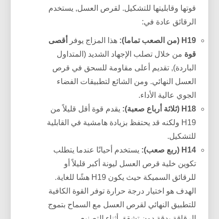
قوتها وقابليتها للتشكيل. لقرص العسل, يستخدم
الرقائق عادة في:
H19 (من الصعب تماما):
هذا المزاج يوفر
أقصى
قوة
من خلال تصلب الإجهاد الشديد (المتداول
الباردة), تقديم أعلى مقاومة للسحق في قرص
العسل النهائي. ومن الشائع لتطبيقات الفضاء
الجوي عالية الأداء.
H18 (ثلاثة أرباع صعبة):
يقدم قوة أقل قليلاً من
H19 ولكنه قد يحتفظ بزيادة هامشية في القابلية
للتشكيل.
H14 (ربع صعب):
يستخدم أحيانًا عندما يتطلب
تكوين خلية قرص العسل ليونة أكبر قليلاً أو
للرقائق السميكة حيث يكون H19 هشًا للغاية.
الهدف هو اختيار درجة حرارة توفر القوة الكافية
للتطبيق النهائي لقرص العسل مع السماح بتموج
الرقاقة بدقة دون تشقق أثناء التصنيع.