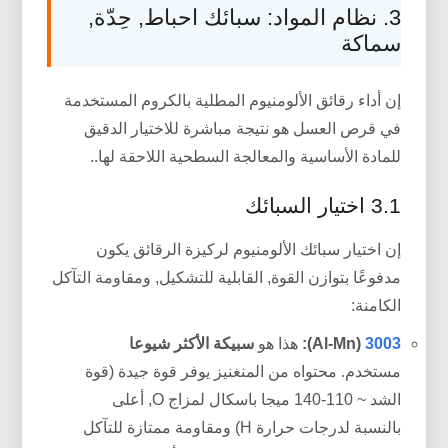
3. نظام المواد: سبائك احباط, حِدّة,
سماكة
إن أداء رقائق الألومنيوم المطلية بالكروم المستخدمة
في قرص العسل هو نتيجة مباشرة للاختيار الدقيق
للمادة الأساسية والمعالجة السطحية اللاحقة لها..
3.1 اختيار السبائك
إن اختيار سبائك الألومنيوم لركيزة الرقائق يكون
مدفوعًا بتوازن القوة, القابلية للتشكيل, ومقاومة التآكل
الكامنة:
3003
(Al-Mn):
هذا هو
سبيكة الأكثر شيوعا
مستخدم. محتواه من المنغنيز يوفر قوة جيدة (قوة
الشد ~ 110-140 ميجا باسكال لمزاج O, أعلى
بالنسبة لدرجات حرارة H) ومقاومة ممتازة للتآكل