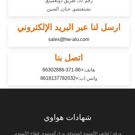
رقم 52, طريق دونغمينغ,
تشنغتشو, حنان, الصين
ارسل لنا عبر البريد الإلكتروني
sales@hw-alu.com
اتصل بنا
هاتف:
+86-371-66302886
واتس اب:
+8618137782032
شهادات هواوي
ورقة / لفائف الألمنيوم الموثوقة, ورق ألومنيوم, قطاع الألمنيوم,