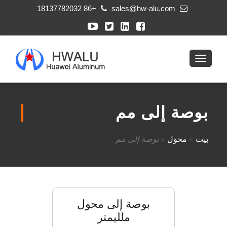
+86 18137782032
sales@hw-alu.com
بوصة إلى مم
بيت
»
محول
»
بوصة إلى مم
بوصة إلى محول
ملليمتر