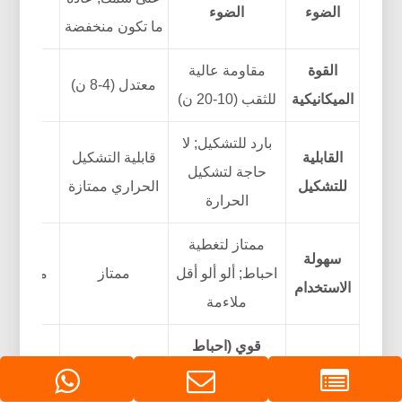
الضوء
الضوء
(مع الم
ما تكون منخفضة
القوة
مقاومة عالية
معتدل (4-8 ن)
عال
الميكانيكية
للثقب (10-20 ن)
بارد للتشكيل; لا
قابلية ا
القابلية
قابلية التشكيل
حاجة لتشكيل
الحراري
للتشكيل
الحراري ممتازة
الحرارة
(ولكن 
ممتاز لتغطية
سهولة
احباط; ألو ألو أقل
ممتاز
ممتاز مع
الاستخدام
ملاءمة
قوي (احباط
أدلة العبث
الدموع بشكل
معتدل
معت