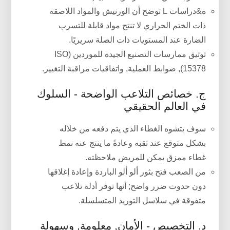
ه&دراسات L توضح أن الورنيش والمواد اللاصقة
ذات الختم الحراري لا تنتج مواد قابلة للتسرب
الضارة عند المستويات ذات الصلة سريريًا.
توثيق ممارسات التصنيع الجيدة للموردين (ISO
15378), ضوابط العملية, واتفاقيات مراقبة التغيير.
ج. خصائص التلاعب الواضحة - السلوك
في العالم الحقيقي
سوف يتشوه الغطاء الذي يتم دفعه من خلاله
بشكل متوقع عند ثقبه وعادةً ما ينتج عنه نمط
غطاء ممزق يمكن للمريض ملاحظته.
من الصعب فتح بثور ألو ألو الباردة وإعادة إغلاقها
دون حدوث ضرر واضح; أنها توفر أدلة تلاعب
متفوقة في سلاسل التوريد المتسلسلة.
د. التخصيص - الأمان, معلومة, وسهولة