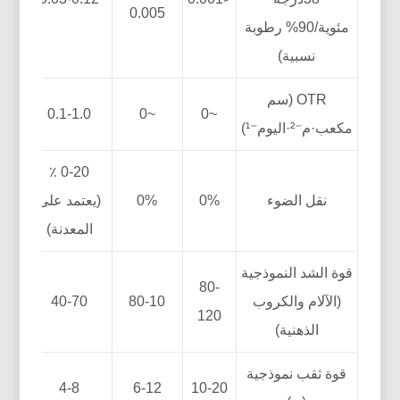
0.005
مئوية/90% رطوبة
نسبية)
OTR (سم
0.1-1.0
~0
~0
مكعب·م⁻²·اليوم⁻¹)
0-20 ٪
نقل الضوء
0%
0%
(يعتمد على
المعدنة)
قوة الشد النموذجية
80-
(الآلام والكروب
80-10
40-70
120
الذهنية)
قوة ثقب نموذجية
4-8
6-12
10-20