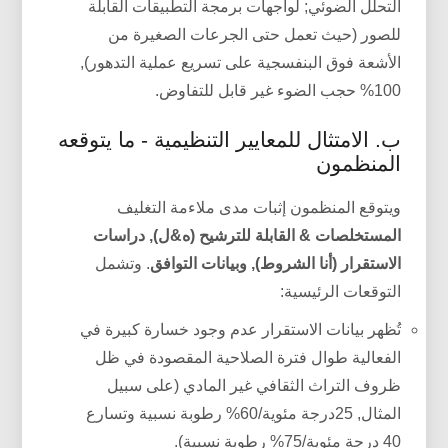
التحلل الضوئي; لواجهات برمجة التطبيقات القابلة
للصور (حيث تعمل حتى الجرعات الصغيرة من
الأشعة فوق البنفسجية على تسريع عملية التدهور),
100% حجب الضوء غير قابل للتفاوض.
ب. الامتثال للمعايير التنظيمية - ما يتوقعه
المنظمون
ويتوقع المنظمون إثبات مدى ملاءمة التغليف
المستخلصات & القابلة للترشيح (ه&ل), دراسات
الاستقرار (أنا الشروط), وبيانات التوافق
. وتشمل
التوقعات الرئيسية:
تُظهر بيانات الاستقرار عدم وجود خسارة كبيرة في
الفعالية طوال فترة الصلاحية المقصودة في ظل
ظروف التراث الثقافي غير المادي (على سبيل
المثال, 25درجة مئوية/60% رطوبة نسبية وتسارع
40 درجة مئوية/75% رطوبة نسبية).