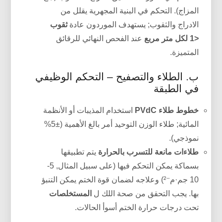
المزاج). التحكم في البنية المجهرية يقلل من
الادراج والثقوب; يستهدف الموردون عادة
ثقوب
<1 لكل متر مربع
عند الفحص النهائي للرقائق
المتميزة.
ب. الطلاء والتصفيح – التحكم الوظيفي
في الطبقة
خطوط طلاء PVdC
استخدام المذيبات أو الأنظمة
المائية; طلاء الوزن التوحيد أمر بالغ الأهمية (±5%
نموذجي).
طلاءات مانعة للتسرب بالحرارة
يتم تطبيقها
بسماكة يمكن التحكم فيها (على سبيل المثال, 5-
10 جم·م⁻²) وعلاجه لضمان قوة الختم يمكن التنبؤ
بها. يجب التحقق من صحة اللك ل
المستخلصات
تحت درجات حرارة الختم أسوأ الحالات.