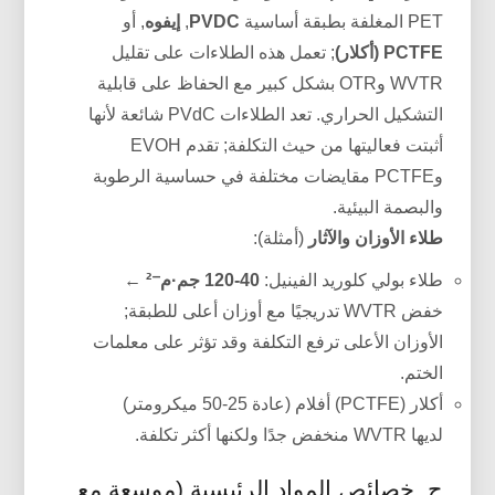
PET المغلفة بطبقة أساسية
PVDC
,
إيفوه
, أو
PCTFE (أكلار)
; تعمل هذه الطلاءات على تقليل
WVTR وOTR بشكل كبير مع الحفاظ على قابلية
التشكيل الحراري. تعد الطلاءات PVdC شائعة لأنها
أثبتت فعاليتها من حيث التكلفة; تقدم EVOH
وPCTFE مقايضات مختلفة في حساسية الرطوبة
والبصمة البيئية.
طلاء الأوزان والآثار
(أمثلة):
طلاء بولي كلوريد الفينيل:
40-120 جم·م⁻²
←
خفض WVTR تدريجيًا مع أوزان أعلى للطبقة;
الأوزان الأعلى ترفع التكلفة وقد تؤثر على معلمات
الختم.
أكلار (PCTFE) أفلام (عادة 25-50 ميكرومتر)
لديها WVTR منخفض جدًا ولكنها أكثر تكلفة.
ج. خصائص المواد الرئيسية (موسعة مع