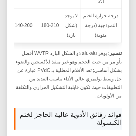
(ن)
درجة حرارة الختم
لا يوجد
النموذجية (درجة
(شكل
180-210
140-200
مئوية)
بارد)
تفسير:
يوفر alu-alu ذو الشكل البارد WVTR أفضل
بأوامر من حيث الحجم وهو غير منفذ للأكسجين والضوء
بشكل أساسي; تعد الأفلام المطلية بـ PVdC عبارة عن
حل وسط بوليمري عالي الأداء يناسب العديد من
التطبيقات حيث تكون قابلية التشكيل الحراري والتكلفة
من الأولويات.
فوائد رقائق الأدوية عالية الحاجز لختم
الكبسولة