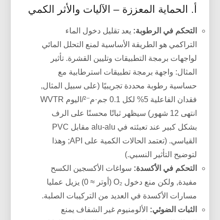
أ. الحماية المعززة – الآليات والأثر الكمي
التحكم في الرطوبة:
يعد تقليل دخول الماء
التراكمي هو الطريقة الأساسية لمنع التحلل المائي
لواجهات برمجة التطبيقات وتليين القشرة. تأثير
المثال: واجهة برمجة تطبيقات استرطابية مع
حساسية رطوبة محددة تجريبيًا (على سبيل المثال,
فقدان الفاعلية 5% لكل 0.1 جم·م⁻²/اليوم WVTR
انتهى 12 شهور) سيظهر ثباتًا محسنًا على الرف
بشكل كبير عند تعبئته في alu-alu مقابل PVC
القياسي. (تعتمد الحالات الكمية على API; وهذا
لتوضيح التأثير النسبي.)
التحكم في الأكسدة:
سواغات الأكسجين الكسح
مفيدة, ولكن منع دخول O₂ (أوتر ≈ 0) يزيل عمليا
مسارات الأكسدة في العديد من التركيبات الصلبة.
الثبات الضوئي:
الألومنيوم غير الشفاف يمنع