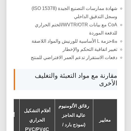
شهادة ممارسات التصنيع الجيدة (ISO 15378)
وسجل التدقيق الداخلي
CoA مع بيانات WVTR/OTR/الختم الحراري
للدفعة الموردة
ه&حزمة L الأساسية للورنيش والمواد اللاصقة
تغيير اتفاقية التحكم والإخطار
دفعات الاستقرار تدعم العمر الافتراضي للمنتج
مقارنة مع مواد التعبئة والتغليف
الأخرى
رقائق الألومنيوم
أفلام التشكيل
عالية الحاجز
معايير
الحراري
(نموذج بارد /
شرا
PVC/PVdC