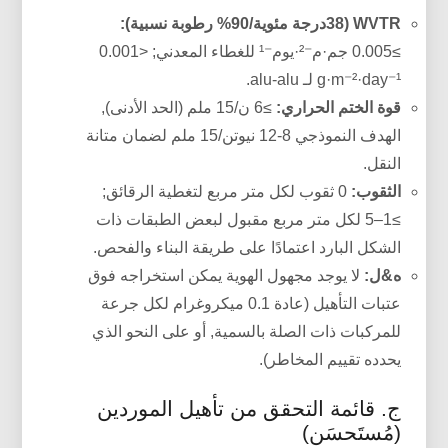
WVTR (38درجة مئوية/90% رطوبة نسبية):
≥0.005 جم·م⁻²·يوم⁻¹ للغطاء المعدني; <0.001
g·m⁻²·day⁻¹ لـ alu-alu.
قوة الختم الحراري:
≥6 ن/15 ملم (الحد الأدنى),
الهدف النموذجي 8-12 نيوتن/15 ملم لضمان متانة
النقل.
الثقوب:
0 ثقوب لكل متر مربع لتغطية الرقائق;
≥1–5 لكل متر مربع مقبول لبعض الطبقات ذات
الشكل البارد اعتمادًا على طريقة البناء والفحص.
ه&ل:
لا يوجد مجهول الهوية يمكن استخراجه فوق
عتبات التأهيل (عادة 0.1 ميكروغرام لكل جرعة
للمركبات ذات الصلة بالسمية, أو على النحو الذي
يحدده تقييم المخاطر).
ج. قائمة التحقق من تأهيل الموردين
(مُستَحسَن)