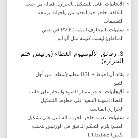
الايجابيات:
قابل للتشكيل بالحرارة, فعالة من حيث
التكلفة, حاجز جيد للعديد من واجهات برمجة
التطبيقات
سلبيات:
المخاوف البيئية PVdC في بعض
المناطق; ليست كتيمة مثل ألو ألو
3. رقائق الألومنيوم الغطاء (ورنيش ختم
الحرارة)
بناء:
آل احباط + HSL مطبوع/مغلف من أجل
التتبع
الايجابيات:
حاجز ممتاز للضوء والبخار على جانب
الغطاء; سهلة التنفيذ على خطوط التشكيل
الحراري القياسية
سلبيات:
يعتمد حاجز الحزمة الشامل على تشكيل
الفيلم; يلزم التحكم الدقيق في الورنيش لتجنب
بكتيريا E&قضايا L