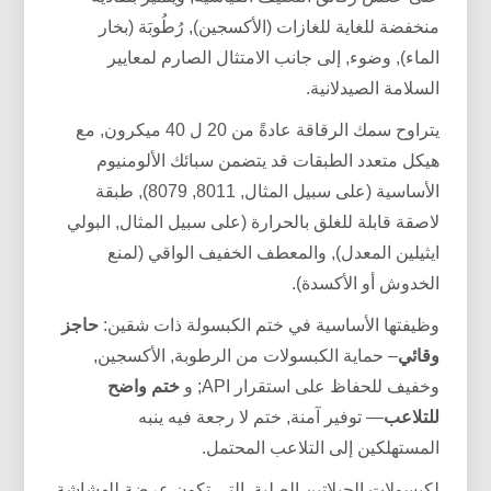
منخفضة للغاية للغازات (الأكسجين), رُطُوبَة (بخار
الماء), وضوء, إلى جانب الامتثال الصارم لمعايير
السلامة الصيدلانية.
يتراوح سمك الرقاقة عادةً من 20 ل 40 ميكرون, مع
هيكل متعدد الطبقات قد يتضمن سبائك الألومنيوم
الأساسية (على سبيل المثال, 8011, 8079), طبقة
لاصقة قابلة للغلق بالحرارة (على سبيل المثال, البولي
ايثيلين المعدل), والمعطف الخفيف الواقي (لمنع
الخدوش أو الأكسدة).
وظيفتها الأساسية في ختم الكبسولة ذات شقين:
حاجز
وقائي
– حماية الكبسولات من الرطوبة, الأكسجين,
وخفيف للحفاظ على استقرار API; و
ختم واضح
للتلاعب
— توفير آمنة, ختم لا رجعة فيه ينبه
المستهلكين إلى التلاعب المحتمل.
لكبسولات الجيلاتين الصلبة, التي تكون عرضة للهشاشة