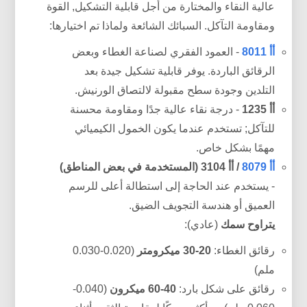
عالية النقاء والمختارة من أجل قابلية التشكيل, القوة
ومقاومة التآكل. السبائك الشائعة ولماذا تم اختيارها:
أأ 8011
- العمود الفقري لصناعة الغطاء وبعض
الرقائق الباردة. يوفر قابلية تشكيل جيدة بعد
التلدين وجودة سطح مقبولة لالتصاق الورنيش.
أأ 1235
- درجة نقاء عالية جدًا ومقاومة محسنة
للتآكل; تستخدم عندما يكون الخمول الكيميائي
مهمًا بشكل خاص.
أأ 8079
/ أأ 3104 (المستخدمة في بعض المناطق)
- يستخدم عند الحاجة إلى استطالة أعلى للرسم
العميق أو هندسة التجويف الضيق.
يتراوح سمك
(عادي):
رقائق الغطاء:
20-30 ميكرومتر
(0.020-0.030
ملم)
رقائق على شكل بارد:
40-60 ميكرون
(0.040-