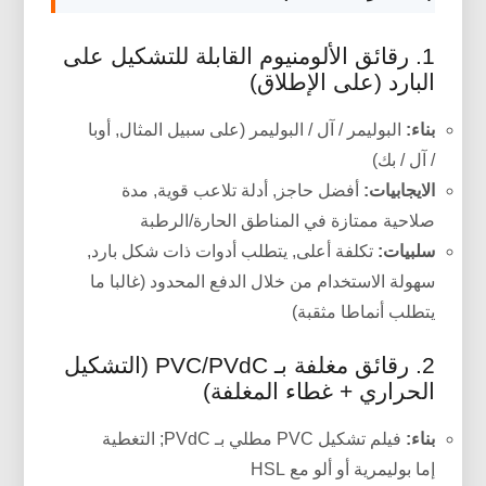
1. رقائق الألومنيوم القابلة للتشكيل على
البارد (على الإطلاق)
بناء:
البوليمر / آل / البوليمر (على سبيل المثال, أوبا
/ آل / بك)
الايجابيات:
أفضل حاجز, أدلة تلاعب قوية, مدة
صلاحية ممتازة في المناطق الحارة/الرطبة
سلبيات:
تكلفة أعلى, يتطلب أدوات ذات شكل بارد,
سهولة الاستخدام من خلال الدفع المحدود (غالبا ما
يتطلب أنماطا مثقبة)
2. رقائق مغلفة بـ PVC/PVdC (التشكيل
الحراري + غطاء المغلفة)
بناء:
فيلم تشكيل PVC مطلي بـ PVdC; التغطية
إما بوليمرية أو ألو مع HSL