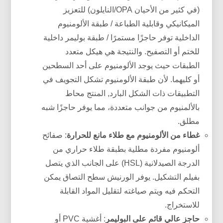
(في كثير من الأحيان OPA/النايلون) للتعزيز
الميكانيكي وقابلية الطباعة / طبقة الألومنيوم
الداخلية توفر حاجزًا مستمرًا / طبقة بوليمر داخلية
للختم أو التصفيح. والنتيجة هي هيكل متعدد
الطبقات حيث يوجد الألومنيوم على أحد السطحين
أو كليهما. لأن طبقة الألومنيوم تشكل التجويف في
التطبيقات ذات الشكل البارد, المنتج محاط
بالألمنيوم من جوانب متعددة، مما يوفر حاجزًا شبه
مطلق.
غطاء من الألومنيوم مع طلاء مانع للحرارة
: صفائح
ألومنيوم مفردة مطلية بطبقة طلاء حراري من
الدرجة الصيدلانية (HSL) على الجانب الذي يتصل
بفيلم التشكيل. يوفر الورنيش سطح التصاق يمكن
التحكم فيه ويتم صياغته لتقليل المواد القابلة
للاستخراج.
حاجز عالي قائم على البوليمر
: أغشية PVC أو