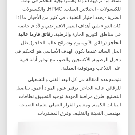
نشط من تركيبة الدواء واستراتيجية التحكم في ثباته.
للكبسولات - الجيلاتين الصلب, HPMC, والكبسولات
الطرية - يحدد اختيار التغليف في كثير من الأحيان ما إذا
كان الدواء يلبي أهداف العمر الافتراضي والأداء, خاصة
في مناطق التوزيع الحارة والرطبة.
رقائق فارما عالية
الحاجز
(رقائق الألومنيوم وشرائح عالية الحاجز) يظل
الحل السائد عندما يكون الهدف الأساسي هو التحكم في
دخول الرطوبة, الأكسجين والضوء مع توفير أدلة قوية
على التلاعب وموثوقية العملية.
تتوسع هذه المقالة في كل البعد الفني والتشغيلي
للرقائق عالية الحاجز, توفير علوم المواد أعمق, تفاصيل
التصنيع, طرق مراقبة الجودة, توجيه التطبيق, نطاقات
البيانات الكمية, ومعايير القرار العملي لعلماء الصياغة,
مهندسي التعبئة والتغليف وفرق المشتريات.