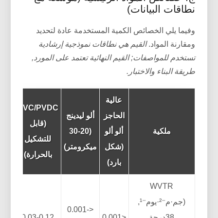
نطاقات البيانات)
وفيما يلي الخصائص الكمية المستخدمة عادة لتحديد
ومقارنة المواد.
القيم هي نطاقات نموذجية إرشادية
تستخدم للمواصفات; القيم النهائية تعتمد على المورد,
طريقة البناء والاختبار.
عالية
PVC/PVDC
الحاجز
ألو ليدينج
(قابل
ملكية
ألو ألو
(20-30
للتشكيل
(شكل
ميكرومتر)
بالحرارة)
بارد)
WVTR
(جم·م⁻²·يوم⁻¹,
<0.001-
38درجة
<0.001
0.03-0.12