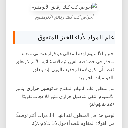
أحواض كب كيك رقائق الألومنيوم
علم المواد لأداء الخبز المتفوق
اختيار الألمنيوم لهذه المقالي هو قرار هندسي متعمد
متجذر في خصائصه الفيزيائية الاستثنائية. الأمر لا يتعلق
فقط بأن تكون لامعًا وخفيف الوزن; إنه يتعلق
بالديناميات الحرارية.
من منظور علم المواد, المفتاح هو
توصيل حراري
. يتميز
الألمنيوم النقي بتوصيل حراري مثير للإعجاب تقريبًا
237 ث/(م·ك)
.
لوضع هذا في المنظور, لقد انتهى 14 مرات أكثر توصيلًا
من الفولاذ المقاوم للصدأ (حول 16 ث/(م·ك)).