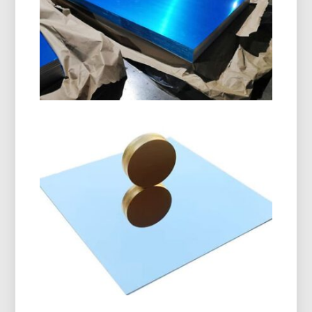
الصف البحري 5086 لوحة الألومنيوم
H116
تعلم كيفية الصف البحرية 5086 توفر لوحة الألومنيوم
H116 أداءً متميزًا في الهياكل, الطوابق, والمعدات
البحرية مع توازن القوة المثبت, متانة, وتصميم خفيف
الوزن.