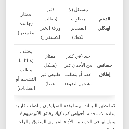
مستقل
(لا
فقير
ممتاز
الدعم
مطلوب
(يتطلب
(جامدة
الهيكلي
القصدير
ورقة الخبز
بطبيعتها)
الكعك)
للاستقرار)
يختلف
جيد (في كثير
ممتاز
(غالبًا ما
خصائص
من الأحيان غير
(بشكل
يتطلب
إطلاق
عصا أو يتطلب
طبيعي غير
التشحيم أو
تشحيم الضوء)
عصا)
البطانات)
كما تظهر البيانات, بينما يقدم السيليكون والصلب قابلية
إعادة الاستخدام,
أحواض كب كيك رقائق الألومنيوم
لا
مثيل لها في الجمع بين الأداء الحراري المتفوق والراحة