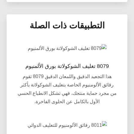
الصناعية. يشرح العملية الكهروكيميائية وراء الأنود,
5182 سبائك الألومنيوم
صفائح الألمنيوم المثقبة هي نوع من الصفائح المعدنية
تفاصيل اختيار سبيكة, تحدد الخطوات تصنيع, ويقارن
التي تم تصنيعها بنمط من الثقوب الصغيرة أو الثقوب
عن تقنيات التشطيب الأخرى.
في جميع أنحاء المادة.
التطبيقات ذات الصلة
5182 تنتمي سبائك الألومنيوم إلى 5000 مسلسل (Al-
Mg-Si) سبيكة，لديه مقاومة جيدة للتآكل, قابلية اللحام
ممتازة, قابلية التشغيل الباردة الجيدة, وقوة متوسطة.
8079 تغليف الشوكولاتة بورق الألمنيوم
هذا التجعيد الدقيق واللمعان الدقيق 8079 تقوم
رقائق الألومنيوم الخاصة بتغليف الشوكولاتة بأكثر
من مجرد حماية منتجك، فهي تشكل الانطباع الحسي
الأول بالكامل عن الحلوى الفاخرة.