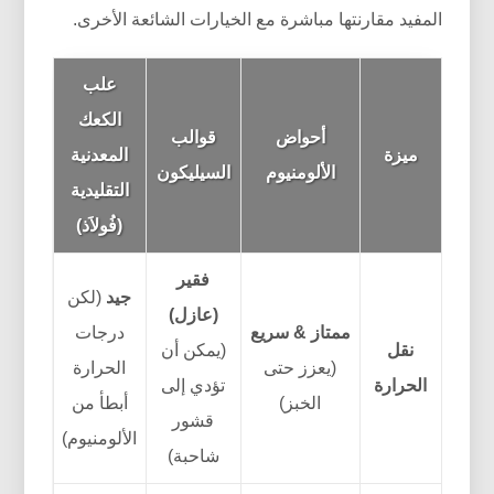
المفيد مقارنتها مباشرة مع الخيارات الشائعة الأخرى.
علب
الكعك
أحواض
قوالب
ميزة
المعدنية
الألومنيوم
السيليكون
التقليدية
(فُولاَذ)
فقير
جيد
(لكن
(عازل)
ممتاز & سريع
درجات
نقل
(يمكن أن
(يعزز حتى
الحرارة
الحرارة
تؤدي إلى
الخبز)
أبطأ من
قشور
الألومنيوم)
شاحبة)