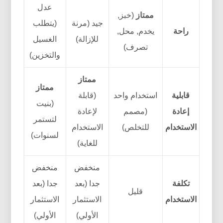
عدل
ممتاز
(خبز,
جيد (مرنة
(يتطلب
راحة
يخدم, محل,
للإزالة)
الغسيل
تصرف)
والتخزين)
ممتاز
ممتاز
قابلية
استخدام واحد
(قابلة
(بنيت
إعادة
(مصمم
لإعادة
لتستمر
الاستخدام
للتخلص)
الاستخدام
لسنوات)
للغاية)
منخفض
منخفض
تكلفة
جدا (بعد
جدا (بعد
قليل
الاستخدام
الاستثمار
الاستثمار
الأولي)
الأولي)