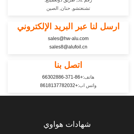
تشنغتشو, حنان, الصين
ارسل لنا عبر البريد الإلكتروني
sales@hw-alu.com
sales8@alufoil.cn
اتصل بنا
هاتف:
+86-371-66302886
واتس اب:
+8618137782032
شهادات هواوي