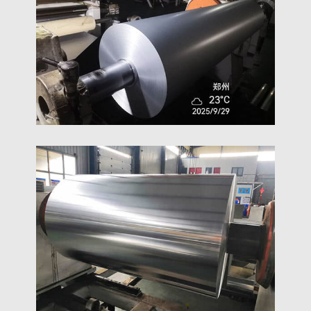
kadłubach, pokłady, i sprzęt offshore o sprawdzonej
Wysokiej jakości rolka z folii aluminiowej
równowadze sił, trwałość, i lekka konstrukcja.
powlekanej PE zapewnia doskonałą ochronę
powierzchni, odporność na wilgoć, i niezawodne
działanie w zakresie pakowania i izolacji.
Opakowanie Blistrowe
Farmaceutyczne Folia Aluminiowa
Odkryj folię aluminiową do pakowania blistrów
farmaceutycznych o doskonałej wilgotności, tlen, i
ochrona przed światłem. Idealny do bezpiecznego,
stabilny, i zgodne z przepisami opakowania leków.