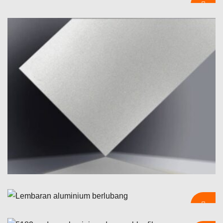
Ultra-Tinggi
Lembar Aluminium Berlapis Bubuk Putih
Lembaran cermin aluminium dengan reflektifitas sangat tinggi
dengan reflektansi tampak 95–98%., sebaran rendah (ini <1%),
Jelajahi lembaran aluminium berlapis bubuk putih premium
dan saran spesifikasi untuk BRDF, kurva spektral dan lapisan.
dengan ketahanan cuaca yang unggul, Perlindungan goresan,
dan hasil akhir yang halus - ideal untuk arsitektur, papan tanda,
dan penggunaan industri.
Plat Aluminium Anodized