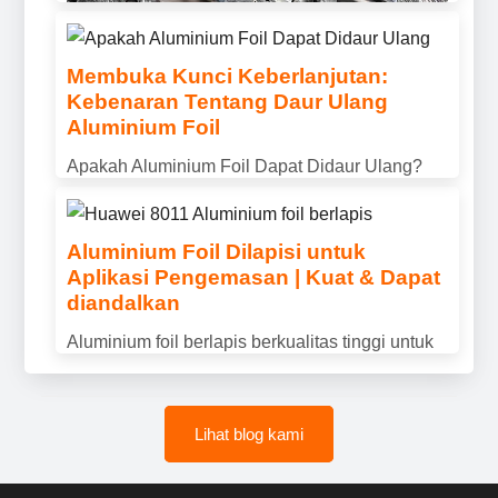
yang tahan lama.
Membuka Kunci Keberlanjutan:
Kebenaran Tentang Daur Ulang
Apakah Aluminium Konduktif?
Aluminium Foil
Properti, Kegunaan & Manfaat
Apakah Aluminium Foil Dapat Didaur Ulang?
Dijelaskan
Pelajari bagaimana aluminium foil dapat didaur
Apakah aluminium bersifat konduktif? Temukan
ulang, bagaimana mempersiapkannya dengan
konduktivitas listrik aluminium, keuntungan
Aluminium Foil Dilapisi untuk
benar, dan mengapa daur ulang membantu
Aplikasi Pengemasan | Kuat & Dapat
utama, dan mengapa ini banyak digunakan
mengurangi limbah dan menghemat sumber
diandalkan
dalam transmisi daya dan aplikasi industri.
daya.
Aluminium foil berlapis berkualitas tinggi untuk
aplikasi pengemasan, menawarkan
perlindungan penghalang yang sangat baik,
Lihat blog kami
daya tahan, dan kinerja yang konsisten.