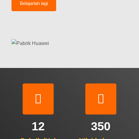
Belajarlah lagi
12
350