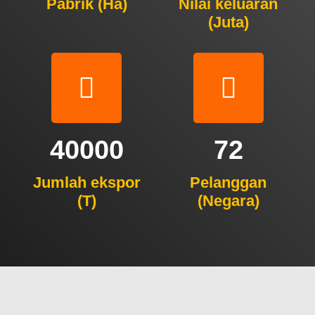
Pabrik (Ha)
Nilai keluaran
(Juta)
40000
72
Jumlah ekspor
Pelanggan
(T)
(Negara)