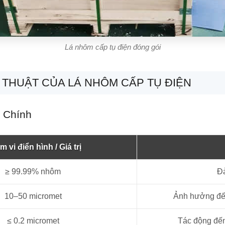
Lá nhôm cấp tụ điện đóng gói
 THUẬT CỦA LÁ NHÔM CẤP TỤ ĐIỆN
 Chính
 vi điển hình / Giá trị
≥ 99.99% nhôm
Đả
10–50 micromet
Ảnh hưởng đến
≤ 0.2 micromet
Tác động đến