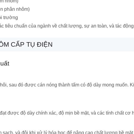
im nhôm)
iện phân nhôm)
i trường
c tiêu chuẩn của ngành về chất lượng, sự an toàn, và tác động
ÔM CẤP TỤ ĐIỆN
uất
phôi, sau đó được cán nóng thành tấm có độ dày mong muốn. Ki
đạt được độ dày chính xác, độ mịn bề mặt, và các tính chất cơ h
m sạch, và đôi khi xử lý hóa học để nâng cao chất lượng bề mặ