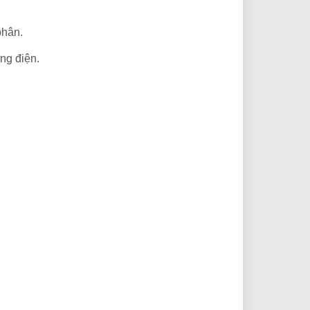
phân.
ợng điện.