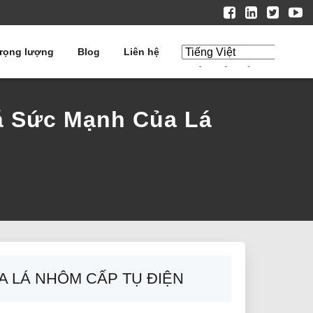
trọng lượng
Blog
Liên hệ
Chỉnh sửa bản
dịch
á Sức Mạnh Của Lá
A LÁ NHÔM CẤP TỤ ĐIỆN