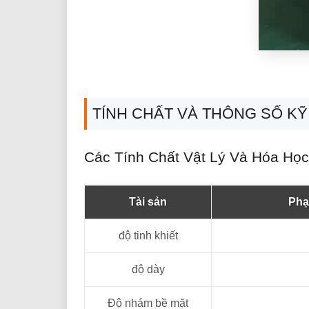
TÍNH CHẤT VÀ THÔNG SỐ KỸ
Các Tính Chất Vật Lý Và Hóa Học
Tài sản
Phạm
độ tinh khiết
độ dày
Độ nhám bề mặt