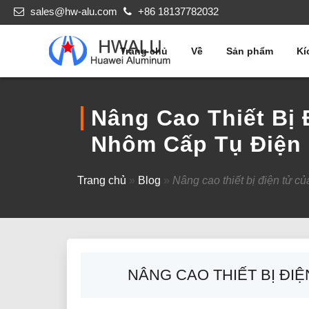
sales@hw-alu.com
+86 18137782032
Trang chủ
Về
Sản phẩm
Kí
Nâng Cao Thiết Bị
Nhôm Cấp Tụ Điện
Trang chủ
»
Blog
»
Nâng cao thiết bị điện tử 
NÂNG CAO THIẾT BỊ ĐI