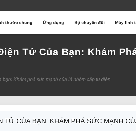
ch thước chung
Ứng dụng
Bộ chuyển đổi
Máy tính 
 Điện Tử Của Bạn: Khám Ph
của bạn: Khám phá sức mạnh của lá nhôm cấp tụ điện
ỆN TỬ CỦA BẠN: KHÁM PHÁ SỨC MẠNH CỦ