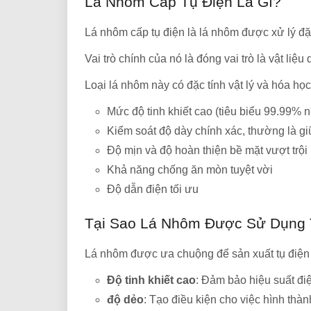
Lá Nhôm Cấp Tụ Điện Là Gì?
Lá nhôm cấp tụ điện là lá nhôm được xử lý đặc
Vai trò chính của nó là đóng vai trò là vật liệ
Loại lá nhôm này có đặc tính vật lý và hóa họ
Mức độ tinh khiết cao (tiêu biểu 99.99% 
Kiểm soát độ dày chính xác, thường là 
Độ mịn và độ hoàn thiện bề mặt vượt trội
Khả năng chống ăn mòn tuyệt vời
Độ dẫn điện tối ưu
Tại Sao Lá Nhôm Được Sử Dụng 
Lá nhôm được ưa chuộng để sản xuất tụ điện d
Độ tinh khiết cao
: Đảm bảo hiệu suất điệ
độ dẻo
: Tạo điều kiện cho việc hình th