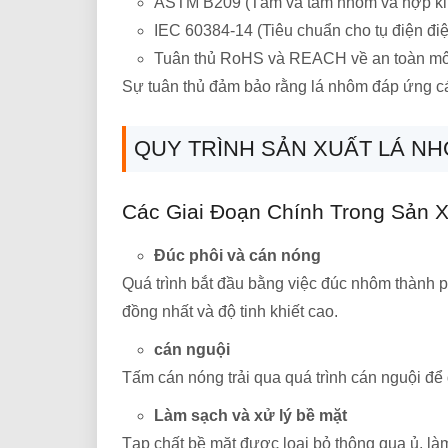
ASTM B209 (Tấm và tấm nhôm và hợp k
IEC 60384-14 (Tiêu chuẩn cho tụ điện đ
Tuân thủ RoHS và REACH về an toàn mô
Sự tuân thủ đảm bảo rằng lá nhôm đáp ứng cá
QUY TRÌNH SẢN XUẤT LÁ NH
Các Giai Đoạn Chính Trong Sản X
Đúc phôi và cán nóng
Quá trình bắt đầu bằng việc đúc nhôm thành 
đồng nhất và độ tinh khiết cao.
cán nguội
Tấm cán nóng trải qua quá trình cán nguội để 
Làm sạch và xử lý bề mặt
Tạp chất bề mặt được loại bỏ thông qua ủ, là