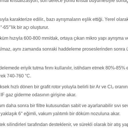
 termal kristalizasyon, son derece yönlü kristal büyümesiyle son
la karakterize edilir., bazı ayrışmaların eşlik ettiği. Yerel olarak
-65°'lik bir açı oluşturur.
küm hızıyla 600-800 mm/dak, ortaya çıkan mikro yapı ayrışma ve 
a kalmaz, aynı zamanda sonraki haddeleme proseslerinden sonra ü
delemede eriyik tutma fırını kullanılır, istihdam etmek 80%-85
erek 740-760 °C.
sek hızlı dönen bir grafit rotor yoluyla belirli bir Ar ve Cl₂ oranı
IF gaz giderme odasının girişine akar.
yum daha sonra bir filtre kutusundan sabit ve ayarlanabilir sıvı s
yaklaşık 6° eğimli, vakum yalıtımlı bir döküm nozuluna akar.
 silindirleri tarafından desteklenir, ve sürekli olarak bir atış 