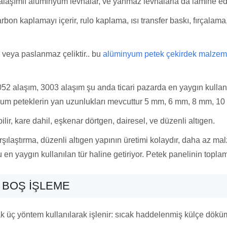
alaşımlı alüminyum levhalar, ve yanmaz levhalarla da lamine edil
rbon kaplamayı içerir, rulo kaplama, ısı transfer baskı, fırçalam
veya paslanmaz çeliktir.. bu
alüminyum petek çekirdek malzem
52 alaşım, 3003 alaşım şu anda ticari pazarda en yaygın kullan
inyum peteklerin yan uzunlukları mevcuttur 5 mm, 6 mm, 8 mm, 1
lir, kare dahil, eşkenar dörtgen, dairesel, ve düzenli altıgen.
arşılaştırma, düzenli altıgen yapının üretimi kolaydır, daha az ma
en yaygın kullanılan tür haline getiriyor. Petek panelinin topla
 BOŞ İŞLEME
 üç yöntem kullanılarak işlenir: sıcak haddelenmiş külçe dökümü,