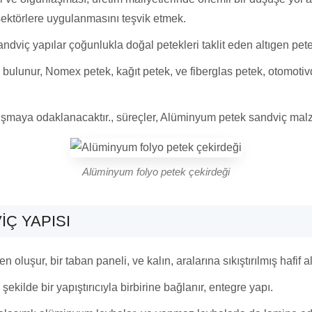
i sektörlere uygulanmasını teşvik etmek.
dviç yapılar çoğunlukla doğal petekleri taklit eden altıgen petek
bulunur, Nomex petek, kağıt petek, ve fiberglas petek, otomotivd
ışmaya odaklanacaktır., süreçler, Alüminyum petek sandviç malze
Alüminyum folyo petek çekirdeği
IÇ YAPISI
oluşur, bir taban paneli, ve kalın, aralarına sıkıştırılmış hafif
ekilde bir yapıştırıcıyla birbirine bağlanır, entegre yapı.