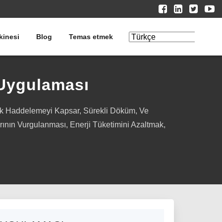
kinesi
Blog
Temas etmek
Çeviriyi
Düzenle
Uygulaması
ak Haddelemeyi Kapsar, Sürekli Döküm, Ve
ının Vurgulanması, Enerji Tüketimini Azaltmak,