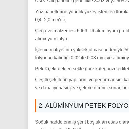
Üst ve alt paneller genellikle 3003 veya 5052 
Yüz panellerine yönelik yüzey işlemleri floroka
0,4–2,0 mm'dir.
Çerçeve malzemesi 6063-T4 alüminyum profil 
aliminyum folyo.
İşleme maliyetinin yüksek olması nedeniyle 50
folyonun kalınlığı 0.02 ile 0.08 mm, ve alüm
Petek çekirdekleri şekle göre kategorize edilebi
Çeşitli şekillerin yapılarını ve performansını k
ve daha iyi basınç ve çekme direnci sunar, onu 
2. ALÜMINYUM PETEK FOLYO
Soğuk haddelenmiş şerit boşlukları esas olarak