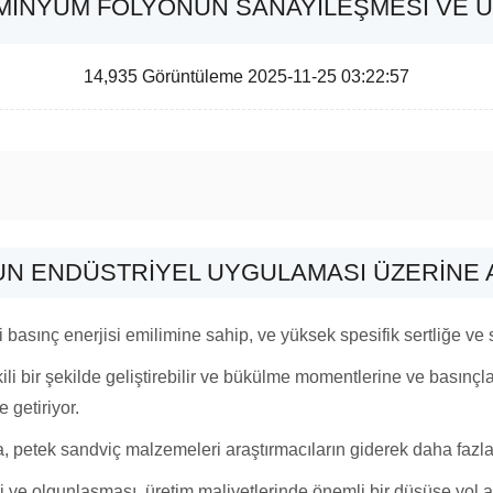
MINYUM FOLYONUN SANAYILEŞMESI VE 
14,935 Görüntüleme 2025-11-25 03:22:57
N ENDÜSTRIYEL UYGULAMASI ÜZERINE 
i basınç enerjisi emilimine sahip, ve yüksek spesifik sertliğe ve
tkili bir şekilde geliştirebilir ve bükülme momentlerine ve basınçl
 getiriyor.
la, petek sandviç malzemeleri araştırmacıların giderek daha fazla 
si ve olgunlaşması, üretim maliyetlerinde önemli bir düşüşe yol 