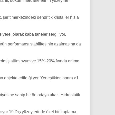
uçlanır, döküm merdanelerinin yüzeyine
, şerit merkezindeki dendritik kristaller hızla
yerel olarak kaba taneler sergiliyor.
rün performansı stabilitesinin azalmasına da
% erimiş alüminyum ve 15%-20% fırında eritme
nın enjekte edildiği yer. Yerleştikten sonra >1
eviyesine sahip bir ön odaya akar.. Hidrostatik
yapıyor 19 Dış yüzeylerinde özel bir kaplama