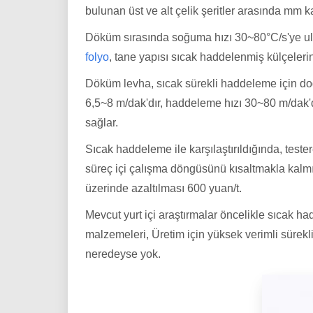
bulunan üst ve alt çelik şeritler arasında mm k
Döküm sırasında soğuma hızı 30~80°C/s'ye ulaş
folyo
, tane yapısı sıcak haddelenmiş külçelerin
Döküm levha, sıcak sürekli haddeleme için doğ
6,5~8 m/dak'dır, haddeleme hızı 30~80 m/dak'dı
sağlar.
Sıcak haddeleme ile karşılaştırıldığında, teste
süreç içi çalışma döngüsünü kısaltmakla kalmı
üzerinde azaltılması 600 yuan/t.
Mevcut yurt içi araştırmalar öncelikle sıcak 
malzemeleri, Üretim için yüksek verimli sürek
neredeyse yok.