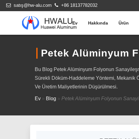
satış@hw-alu.com
+86 18137782032
Ev
Hakkında
Ürün
Petek Alüminyum F
Bu Blog Petek Alüminyum Folyonun Sanayileşme
Sürekli Döküm-Haddeleme Yöntemi, Mekanik Özel
Ve Üretim Maliyetlerinin Düşürülmesi.
Ev
»
Blog
»
Petek Alüminyum Folyonun Sanayi