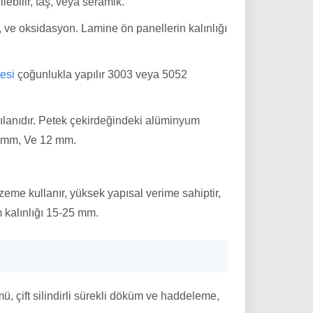
ebilir, taş, veya seramik.
a, ve oksidasyon. Lamine ön panellerin kalınlığı
esi
çoğunlukla yapılır 3003 veya 5052
ılanıdır. Petek çekirdeğindeki alüminyum
0 mm, Ve 12 mm.
lzeme kullanır, yüksek yapısal verime sahiptir,
m kalınlığı 15-25 mm.
 çift ​​silindirli sürekli döküm ve haddeleme,