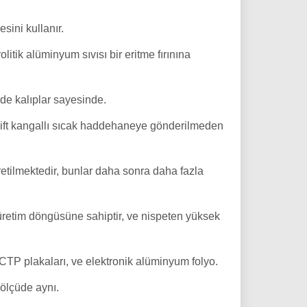
ini kullanır.
itik alüminyum sıvısı bir eritme fırınına
rde kalıplar sayesinde.
çift ​​kangallı sıcak haddehaneye gönderilmeden
tilmektedir, bunlar daha sonra daha fazla
r üretim döngüsüne sahiptir, ve nispeten yüksek
y CTP plakaları, ve elektronik alüminyum folyo.
 ölçüde aynı.