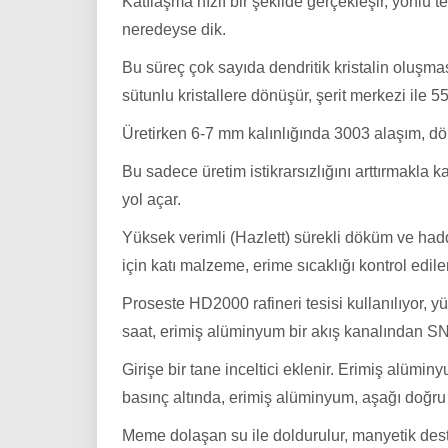
Katılaşma hızlı bir şekilde gerçekleşir, yönlü
neredeyse dik.
Bu süreç çok sayıda dendritik kristalin oluşmasıy
sütunlu kristallere dönüşür, şerit merkezi ile 55°
Üretirken 6-7 mm kalınlığında 3003 alaşım, dö
Bu sadece üretim istikrarsızlığını arttırmakl
yol açar.
Yüksek verimli (Hazlett) sürekli döküm ve had
için katı malzeme, erime sıcaklığı kontrol edil
Proseste HD2000 rafineri tesisi kullanılıyor, yük
saat, erimiş alüminyum bir akış kanalından SN
Girişe bir tane inceltici eklenir. Erimiş alümin
basınç altında, erimiş alüminyum, aşağı doğru 
Meme dolaşan su ile doldurulur, manyetik destek