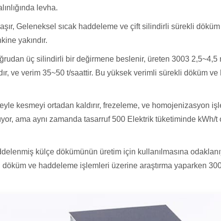
alınlığında levha.
ır, Geleneksel sıcak haddeleme ve çift silindirli sürekli döküm
kine yakındır.
rudan üç silindirli bir değirmene beslenir, üreten 3003 2,5~4,5
r, ve verim 35~50 t/saattir. Bu yüksek verimli sürekli döküm ve 
reyle kesmeyi ortadan kaldırır, frezeleme, ve homojenizasyon işle
yor, ama aynı zamanda tasarruf 500 Elektrik tüketiminde kWh/t 
haddelenmiş külçe dökümünün üretim için kullanılmasına odaklanı
li döküm ve haddeleme işlemleri üzerine araştırma yaparken 300