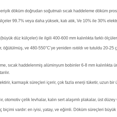
, eriyik döküm doğrudan soğutmalı sıcak haddeleme döküm proses
çeler 99.7% veya daha yüksek, katı atık, Ve 10% ile 30% elektrol
büyük düz külçeler) ile ilgili 400-600 mm kalınlıkta farklı ölçüle
r, öğütülmüş, ve 480-550°C'ye yeniden ısıtıldı ve tutuldu 20-25 
me, sıcak haddelenmiş alüminyum bobinler 6-8 mm kalınlıkta üre
rılır.
rir, karmaşık süreçleri içerir, çok fazla enerji tüketir, uzun bi
r, otomotiv çelik levhalar, kalın sert alaşımlı plakalar, üst düze
ç biçimi vardır: en iyisi, yatay, ve eğimli. Döküm süreçleri büyük