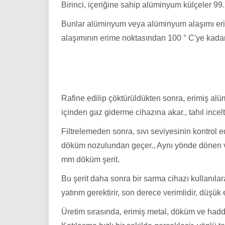
Birinci, içeriğine sahip alüminyum külçeler 99
Bunlar alüminyum veya alüminyum alaşımı eriyiği
alaşımının erime noktasından 100 ° C'ye kada
Rafine edilip çöktürüldükten sonra, erimiş alümi
içinden gaz giderme cihazına akar., tahıl incelt
Filtrelemeden sonra, sıvı seviyesinin kontrol 
döküm nozulundan geçer., Aynı yönde dönen ve
mm döküm şerit.
Bu şerit daha sonra bir sarma cihazı kullanılara
yatırım gerektirir, son derece verimlidir, düşük 
Üretim sırasında, erimiş metal, döküm ve hadd