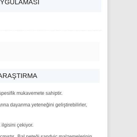
UYGULAMASI
ARAŞTIRMA
 spesifik mukavemete sahiptir.
arına dayanma yeteneğini geliştirebilirler,
ilgisini çekiyor.
açmıştır., Bal peteği sandviç malzemelerinin