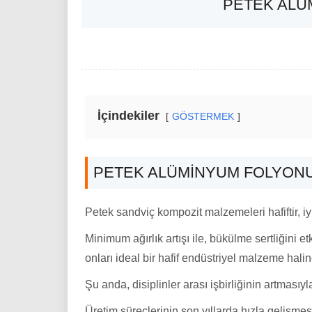
PETEK ALÜ
İçindekiler
GÖSTERMEK
PETEK ALÜMINYUM FOLYONU
Petek sandviç kompozit malzemeleri hafiftir, iy
Minimum ağırlık artışı ile, bükülme sertliğini e
onları ideal bir hafif endüstriyel malzeme haline
Şu anda, disiplinler arası işbirliğinin artmasıy
Üretim süreçlerinin son yıllarda hızla gelişme