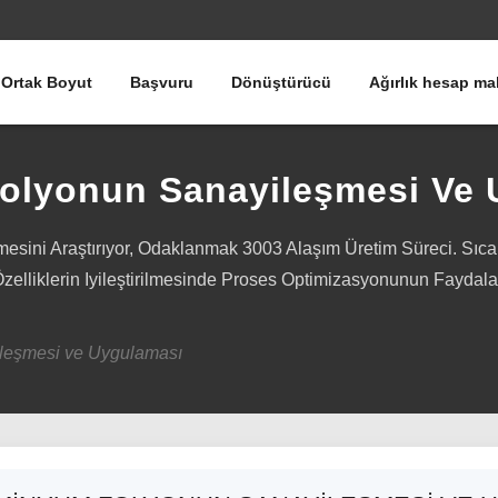
Ortak Boyut
Başvuru
Dönüştürücü
Ağırlık hesap ma
olyonun Sanayileşmesi Ve 
sini Araştırıyor, Odaklanmak 3003 Alaşım Üretim Süreci. Sıc
liklerin Iyileştirilmesinde Proses Optimizasyonunun Faydalar
leşmesi ve Uygulaması