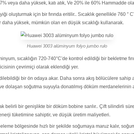
.7% veya daha yüksek, katı atık, Ve 20% ile 60% Hammadde olarak 
 oluşturmak için bir fırında eritilir.. Sıcaklık genellikle 760 
r daha yüksek, mümkün olan en düşük sıcaklığı kullanarak.
Huawei 3003 alüminyum folyo jumbo rulo
nyum, sıcaklığın 720-740°C'de kontrol edildiği bir bekletme fırını
icisinin çevrimiçi olarak eklendiği yer.
edilebildiği bir ön odaya akar. Daha sonra akış bölücülere sahi
 dolaşan soğutma suyuyla donatılmış döküm merdanelerinin ara
k belirli bir genişlikte bir döküm bobine sarılır.. Çift silindirli
enerji tüketimine sahiptir, ve düşük üretim maliyetleri.
eleme bölgesinde hızlı bir şekilde soğumaya maruz kalır, soğum