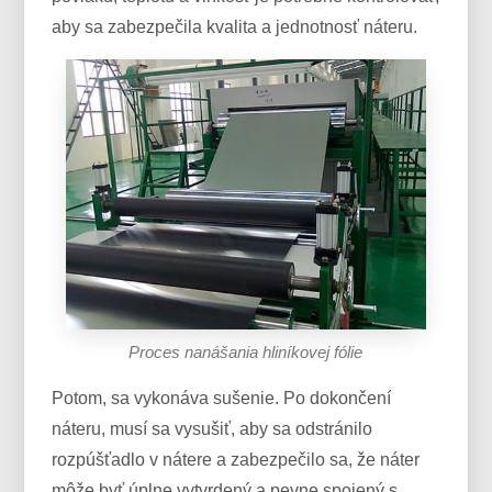
aby sa zabezpečila kvalita a jednotnosť náteru.
Proces nanášania hliníkovej fólie
Potom, sa vykonáva sušenie. Po dokončení
náteru, musí sa vysušiť, aby sa odstránilo
rozpúšťadlo v nátere a zabezpečilo sa, že náter
môže byť úplne vytvrdený a pevne spojený s