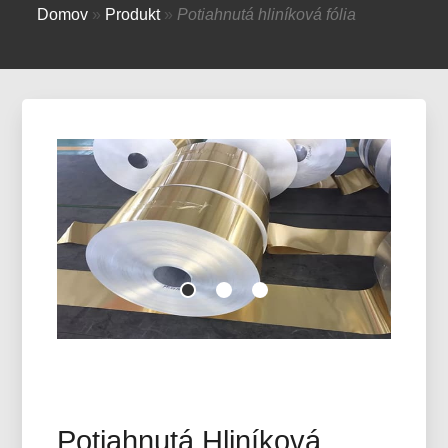
Domov
»
Produkt
»
Potiahnutá hliníková fólia
Potiahnutá Hliníková