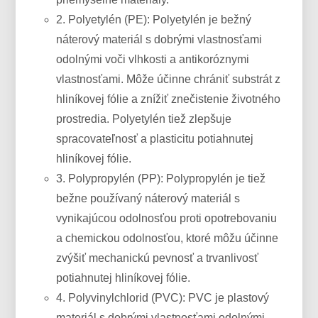
2. Polyetylén (PE): Polyetylén je bežný
náterový materiál s dobrými vlastnosťami
odolnými voči vlhkosti a antikoróznymi
vlastnosťami. Môže účinne chrániť substrát z
hliníkovej fólie a znížiť znečistenie životného
prostredia. Polyetylén tiež zlepšuje
spracovateľnosť a plasticitu potiahnutej
hliníkovej fólie.
3. Polypropylén (PP): Polypropylén je tiež
bežne používaný náterový materiál s
vynikajúcou odolnosťou proti opotrebovaniu
a chemickou odolnosťou, ktoré môžu účinne
zvýšiť mechanickú pevnosť a trvanlivosť
potiahnutej hliníkovej fólie.
4. Polyvinylchlorid (PVC): PVC je plastový
materiál s dobrými vlastnosťami odolnými