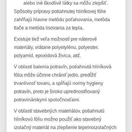
alebo iné škodlivé látky sa môžu zlepšiť.
Spôsoby prípravy potiahnutej hliníkovej fólie
zahŕňajú hlavne metódu poťahovania, metóda
tlače a metóda lisovania za tepla.
Existuje tiež veľa možností pre náterové
materiály, vrátane polyetylénu, polyester,
polyamid, epoxidová živica, atď.
V oblasti balenia potravín, potiahnutá hliníková
fólia môže účinne chrániť jedlo, predĺžiť
trvanlivosť tovaru, a spĺňajú normy hygieny
potravín, preto je široko uprednostňovaný
potravinárskymi spoločnosťami.
V oblasti stavebných materiálov, potiahnutú
hliníkovú fóliu možno použiť ako stavebný
izolačný materiál na zlepšenie tepelnoizolačných