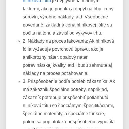
hliníková fólia
je ovplyvnená mnohými
faktormi, ako je ponuka a dopyt na trhu, ceny
surovín, výrobné náklady, atď. Všeobecne
povedané, základná cena hliníkovej fólie sa
počíta na tonu a závisí od výkyvov trhu.
2. Náklady na proces lakovania: Ak hliníková
fólia vyžaduje povrchovú úpravu, ako je
antikorózny náter, obalový náter
potravinárskej kvality, atď., budú zahrnuté aj
náklady na proces poťahovania.
3. Prispôsobenie podľa potrieb zákazníka: Ak
má zákazník špeciálne potreby, napríklad,
zákazník potrebuje prispôsobiť potiahnutú
hliníkovú fóliu so špeciálnymi špecifikáciami,
špeciálne materiály, a špeciálne funkcie,
potom sa poplatok za prispôsobenie vypočíta