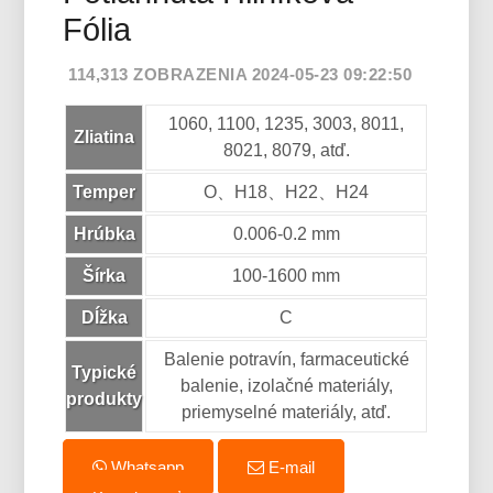
Fólia
114,313 ZOBRAZENIA 2024-05-23 09:22:50
1060, 1100, 1235, 3003, 8011,
Zliatina
8021, 8079, atď.
Temper
O、H18、H22、H24
Hrúbka
0.006-0.2 mm
Šírka
100-1600 mm
Dĺžka
C
Balenie potravín, farmaceutické
Typické
balenie, izolačné materiály,
produkty
priemyselné materiály, atď.
Whatsapp
E-mail