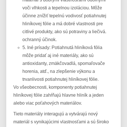
voči vlhkosti a tepelnou izoláciou. Môže
účinne znížiť tepelnú vodivosť potiahnutej
hliníkovej fólie a má dobré vlastnosti pre
citlivé produkty, ako sú potraviny a liečivá.
ochranný účinok.
5. Iné prísady: Potiahnutá hliníková fólia
môže pridať aj iné materiály, ako sú
antioxidanty, zmäkčovadlá, spomaľovače
horenia, atď., na zlepšenie výkonu a
trvanlivosti potiahnutej hliníkovej fólie.
Vo všeobecnosti, komponenty potiahnutej
hliníkovej fólie zahŕňajú hlavne hliník a jeden
alebo viac poťahových materiálov.
Tieto materiály interagujú a vytvárajú nový
materiál s vynikajúcimi vlastnosťami a sú široko