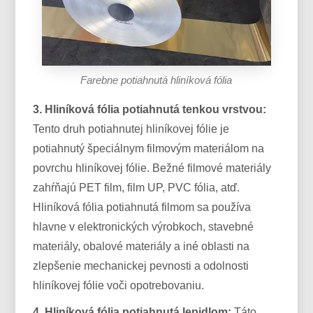
Farebne potiahnutá hliníková fólia
3. Hliníková fólia potiahnutá tenkou vrstvou:
Tento druh potiahnutej hliníkovej fólie je
potiahnutý špeciálnym filmovým materiálom na
povrchu hliníkovej fólie. Bežné filmové materiály
zahŕňajú PET film, film UP, PVC fólia, atď.
Hliníková fólia potiahnutá filmom sa používa
hlavne v elektronických výrobkoch, stavebné
materiály, obalové materiály a iné oblasti na
zlepšenie mechanickej pevnosti a odolnosti
hliníkovej fólie voči opotrebovaniu.
4. Hliníková fólia potiahnutá lepidlom:
Táto