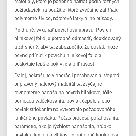
materiály, ktoré je potrebné natrieť podľa rôznych
požiadaviek na použitie, ktoré zvyčajne zahŕňajú
polymérne živice, náterové látky a iné prísady.
Po druhé, vykonať povrchovú úpravu. Povrch
hliníkovej fólie je potrebné odmastiť, deoxidovaný
a zdrsnený, aby sa zabezpečilo, že povlak môže
pevne priľnúť k povrchu hliníkovej fólie a
poskytuje lepšie pokrytie a priľnavosť.
Ďalej, pokračujte v operácii poťahovania. Vopred
pripravený náterový materiál sa zvyčajne
rovnomerne nanáša na povrch hliníkovej fólie
pomocou valčekovania, povlak čepele alebo
povlak striekaním na vytvorenie požadovaného
funkčného povlaku. Počas procesu poťahovania,
parametre, ako je rýchlosť nanášania, hrúbka
povlaku, teplotu a vlhkosť je potrebné kontrolovať,