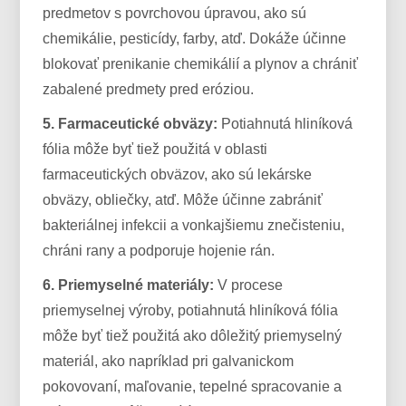
predmetov s povrchovou úpravou, ako sú
chemikálie, pesticídy, farby, atď. Dokáže účinne
blokovať prenikanie chemikálií a plynov a chrániť
zabalené predmety pred eróziou.
5. Farmaceutické obväzy:
Potiahnutá hliníková
fólia môže byť tiež použitá v oblasti
farmaceutických obväzov, ako sú lekárske
obväzy, obliečky, atď. Môže účinne zabrániť
bakteriálnej infekcii a vonkajšiemu znečisteniu,
chráni rany a podporuje hojenie rán.
6. Priemyselné materiály:
V procese
priemyselnej výroby, potiahnutá hliníková fólia
môže byť tiež použitá ako dôležitý priemyselný
materiál, ako napríklad pri galvanickom
pokovovaní, maľovanie, tepelné spracovanie a