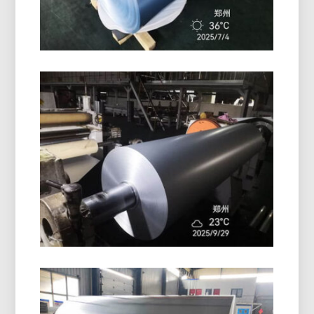
Rolka Z Hliníkovej Fólie
Potiahnutá PE
Kvalitná rolka z hliníkovej fólie potiahnutá PE
ponúka vynikajúcu povrchovú ochranu, odolnosť
proti vlhkosti, a spoľahlivý výkon pri balení a
izolácii.
Farmaceutické Blistrové Balenie
Hliníková Fólia