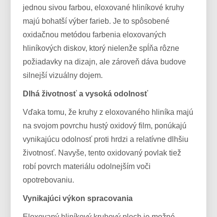
jednou sivou farbou, eloxované hliníkové kruhy
majú bohatší výber farieb. Je to spôsobené
oxidačnou metódou farbenia eloxovaných
hliníkových diskov, ktorý nielenže spĺňa rôzne
požiadavky na dizajn, ale zároveň dáva budove
silnejší vizuálny dojem.
Dlhá životnosť a vysoká odolnosť
Vďaka tomu, že kruhy z eloxovaného hliníka majú
na svojom povrchu hustý oxidový film, ponúkajú
vynikajúcu odolnosť proti hrdzi a relatívne dlhšiu
životnosť. Navyše, tento oxidovaný povlak tiež
robí povrch materiálu odolnejším voči
opotrebovaniu.
Vynikajúci výkon spracovania
Eloxovaný hliníkový kruhový plech je možné