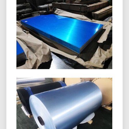
8011 H14 Hliníková Uzatváracia
Cievka
8011 H14 Aluminium Closure Coil je špeciálne
navrhnutá na výrobu uzáverov na fľaše, ROPP
čiapky, skrutkovacie uzávery, a nápojové uzávery.
Ponúka vynikajúcu tvarovateľnosť, odolnosť proti
korózii, a špičková kvalita povrchu.
Námorná Trieda 5086 H116
Hliníkový Plech
Zistite, ako námorná trieda 5086 Hliníkový plech
H116 poskytuje vynikajúci výkon v trupoch,
paluby, a offshore zariadenia s overenou
rovnováhou sily, trvanlivosť, a ľahký dizajn.