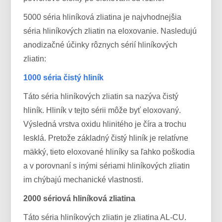
5000 séria hliníková zliatina je najvhodnejšia
séria hliníkových zliatin na eloxovanie. Nasledujú
anodizačné účinky rôznych sérií hliníkových
zliatin:
1000 séria čistý hliník
Táto séria hliníkových zliatin sa nazýva čistý
hliník. Hliník v tejto sérii môže byť eloxovaný.
Výsledná vrstva oxidu hlinitého je číra a trochu
lesklá. Pretože základný čistý hliník je relatívne
mäkký, tieto eloxované hliníky sa ľahko poškodia
a v porovnaní s inými sériami hliníkových zliatin
im chýbajú mechanické vlastnosti.
2000 sériová hliníková zliatina
Táto séria hliníkových zliatin je zliatina AL-CU.