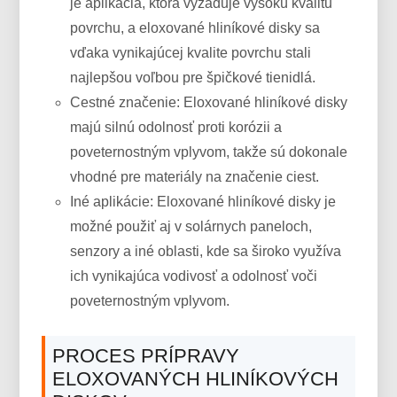
je aplikácia, ktorá vyžaduje vysokú kvalitu
povrchu, a eloxované hliníkové disky sa
vďaka vynikajúcej kvalite povrchu stali
najlepšou voľbou pre špičkové tienidlá.
Cestné značenie: Eloxované hliníkové disky
majú silnú odolnosť proti korózii a
poveternostným vplyvom, takže sú dokonale
vhodné pre materiály na značenie ciest.
Iné aplikácie: Eloxované hliníkové disky je
možné použiť aj v solárnych paneloch,
senzory a iné oblasti, kde sa široko využíva
ich vynikajúca vodivosť a odolnosť voči
poveternostným vplyvom.
PROCES PRÍPRAVY
ELOXOVANÝCH HLINÍKOVÝCH