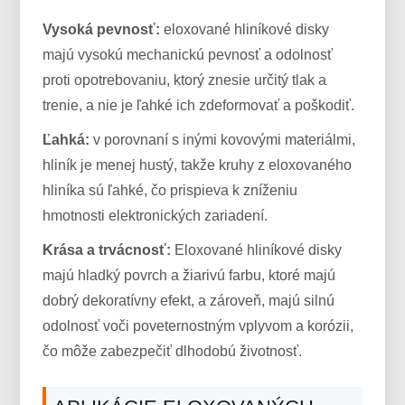
Vysoká pevnosť:
eloxované hliníkové disky
majú vysokú mechanickú pevnosť a odolnosť
proti opotrebovaniu, ktorý znesie určitý tlak a
trenie, a nie je ľahké ich zdeformovať a poškodiť.
Ľahká:
v porovnaní s inými kovovými materiálmi,
hliník je menej hustý, takže kruhy z eloxovaného
hliníka sú ľahké, čo prispieva k zníženiu
hmotnosti elektronických zariadení.
Krása a trvácnosť:
Eloxované hliníkové disky
majú hladký povrch a žiarivú farbu, ktoré majú
dobrý dekoratívny efekt, a zároveň, majú silnú
odolnosť voči poveternostným vplyvom a korózii,
čo môže zabezpečiť dlhodobú životnosť.