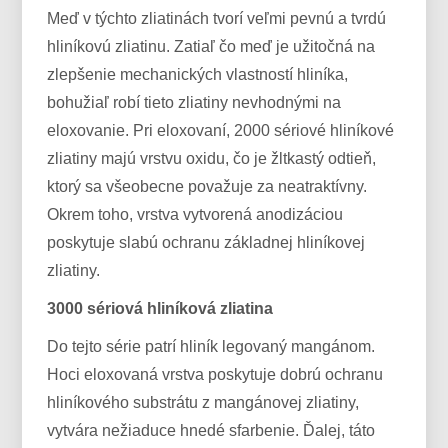
Meď v týchto zliatinách tvorí veľmi pevnú a tvrdú
hliníkovú zliatinu. Zatiaľ čo meď je užitočná na
zlepšenie mechanických vlastností hliníka,
bohužiaľ robí tieto zliatiny nevhodnými na
eloxovanie. Pri eloxovaní, 2000 sériové hliníkové
zliatiny majú vrstvu oxidu, čo je žltkastý odtieň,
ktorý sa všeobecne považuje za neatraktívny.
Okrem toho, vrstva vytvorená anodizáciou
poskytuje slabú ochranu základnej hliníkovej
zliatiny.
3000 sériová hliníková zliatina
Do tejto série patrí hliník legovaný mangánom.
Hoci eloxovaná vrstva poskytuje dobrú ochranu
hliníkového substrátu z mangánovej zliatiny,
vytvára nežiaduce hnedé sfarbenie. Ďalej, táto