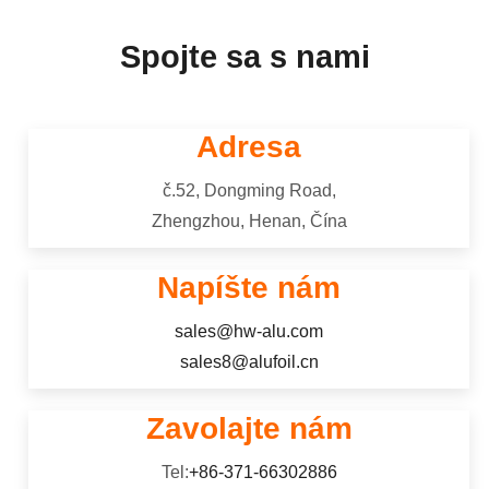
Spojte sa s nami
Adresa
č.52, Dongming Road,
Zhengzhou, Henan, Čína
Napíšte nám
sales@hw-alu.com
sales8@alufoil.cn
Zavolajte nám
Tel:
+86-371-66302886