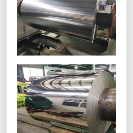
Objavte farmaceutické blistrové balenie hliníkovej
fólie s vynikajúcou vlhkosťou, kyslík, a ochranu
pred svetlom. Ideálne pre bezpečné, stabilný, a
vyhovujúce balenie liekov.
8021 Hliníková Fólia Tvárnená Za
Studena
8021 hliníková fólia tvárnená za studena je určená
pre náročné blistrové balenie, poskytuje
vynikajúcu odolnosť proti vlhkosti, výborná
tvarovateľnosť, a spoľahlivú ochranu pri
skladovaní.