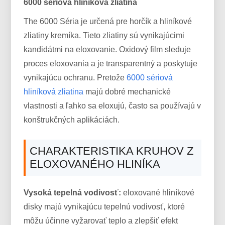
6000 sériová hliníková zliatina
The 6000 Séria je určená pre horčík a hliníkové
zliatiny kremíka. Tieto zliatiny sú vynikajúcimi
kandidátmi na eloxovanie. Oxidový film sleduje
proces eloxovania a je transparentný a poskytuje
vynikajúcu ochranu. Pretože
6000 sériová
hliníková zliatina
majú dobré mechanické
vlastnosti a ľahko sa eloxujú, často sa používajú v
konštrukčných aplikáciách.
CHARAKTERISTIKA KRUHOV Z
ELOXOVANÉHO HLINÍKA
Vysoká tepelná vodivosť:
eloxované hliníkové
disky majú vynikajúcu tepelnú vodivosť, ktoré
môžu účinne vyžarovať teplo a zlepšiť efekt