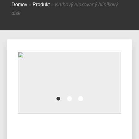
Domov
»
Produkt
»
Kruhový eloxovaný hliníkový
disk