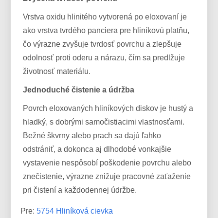
Vrstva oxidu hlinitého vytvorená po eloxovaní je
ako vrstva tvrdého panciera pre hliníkovú platňu,
čo výrazne zvyšuje tvrdosť povrchu a zlepšuje
odolnosť proti oderu a nárazu, čím sa predlžuje
životnosť materiálu.
Jednoduché čistenie a údržba
Povrch eloxovaných hliníkových diskov je hustý a
hladký, s dobrými samočistiacimi vlastnosťami.
Bežné škvrny alebo prach sa dajú ľahko
odstrániť, a dokonca aj dlhodobé vonkajšie
vystavenie nespôsobí poškodenie povrchu alebo
znečistenie, výrazne znižuje pracovné zaťaženie
pri čistení a každodennej údržbe.
Pre:
5754 Hliníková cievka