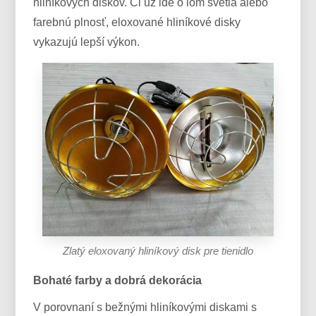
hliníkových diskov. Či už ide o lom svetla alebo
farebnú plnosť, eloxované hliníkové disky
vykazujú lepší výkon.
Zlatý eloxovaný hliníkový disk pre tienidlo
Bohaté farby a dobrá dekorácia
V porovnaní s bežnými hliníkovými diskami s