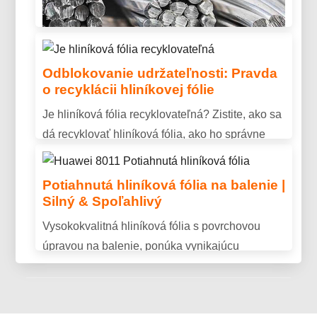
vynikajúcu odolnosť proti korózii, tvárnosť, a
dlhotrvajúci vonkajší výkon.
Odblokovanie udržateľnosti: Pravda
o recyklácii hliníkovej fólie
Je vodivý hliník? Vlastnosti, Využitie
Je hliníková fólia recyklovateľná? Zistite, ako sa
& Vysvetlenie výhod
dá recyklovať hliníková fólia, ako ho správne
Je vodivý hliník? Objavte elektrickú vodivosť
pripraviť, a prečo recyklácia pomáha znižovať
hliníka, kľúčové výhody, a prečo sa široko
množstvo odpadu a šetriť zdroje.
Potiahnutá hliníková fólia na balenie |
používa pri prenose energie a priemyselných
Silný & Spoľahlivý
aplikáciách.
Vysokokvalitná hliníková fólia s povrchovou
úpravou na balenie, ponúka vynikajúcu
bariérovú ochranu, trvanlivosť, a konzistentný
výkon.