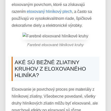
eloxovaným povrchom, ktoré sa získavajú
razením
eloxovaný hliníkový plech
, a často sa
používajú vo vysokokvalitnom riade, špičkové
dekoratívne diely a elektronické výrobky.
Farebné eloxované hliníkové kruhy
AKÉ SÚ BEŽNÉ ZLIATINY
KRUHOV Z ELOXOVANÉHO
HLINÍKA?
Eloxovanie je povrchový proces pre materiály z
hliníkovej zliatiny. Všeobecne povedané, všetky
druhy hliníkových zliatin môžu byť eloxované, ale
povrchové efekty po eloxovaní sú rôzne.