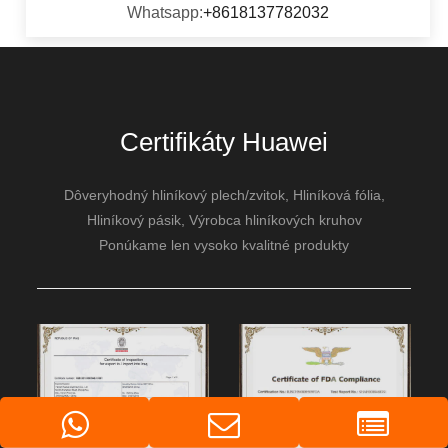
Whatsapp:
+8618137782032
Certifikáty Huawei
Dôveryhodný hliníkový plech/zvitok, Hliníková fólia,
Hliníkový pásik, Výrobca hliníkových kruhov
Ponúkame len vysoko kvalitné produkty