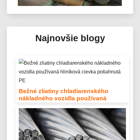
Zrkadlový Hliník Pre Solárny
Kolektor
Najnovšie blogy
Objavte pokročilý zrkadlový hliník pre solárne
termálne kolektorové systémy – konštruovanú
optiku, ľahké sendvičové panely a ochranné
viacvrstvové nátery pre kolektory novej generácie.
Bežné zliatiny chladiarenského
nákladného vozidla používaná
hliníková cievka potiahnutá PE
Objavte bežné zliatiny chladiarenských vozidiel,
ktoré používajú hliníkovú cievku potiahnutú PE,
vrátane 3003, 3004, a 3105. Navrhnuté pre