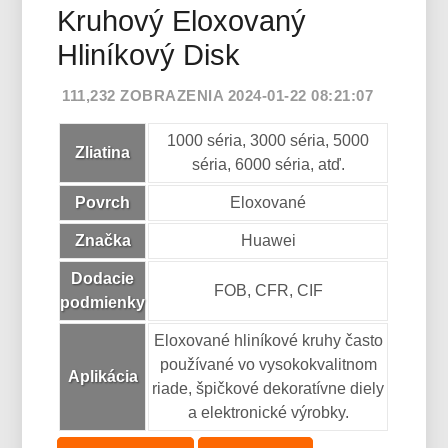
Kruhový Eloxovaný
Hliníkový Disk
111,232 ZOBRAZENIA 2024-01-22 08:21:07
1000 séria, 3000 séria, 5000
Zliatina
séria, 6000 séria, atď.
Povrch
Eloxované
Značka
Huawei
Dodacie
FOB, CFR, CIF
podmienky
Eloxované hliníkové kruhy často
používané vo vysokokvalitnom
Aplikácia
riade, špičkové dekoratívne diely
a elektronické výrobky.