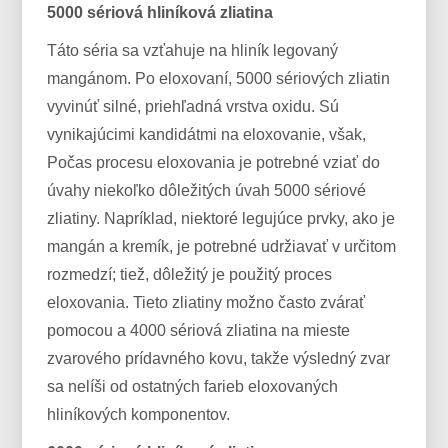
5000 sériová hliníková zliatina
Táto séria sa vzťahuje na hliník legovaný
mangánom. Po eloxovaní, 5000 sériových zliatin
vyvinúť silné, priehľadná vrstva oxidu. Sú
vynikajúcimi kandidátmi na eloxovanie, však,
Počas procesu eloxovania je potrebné vziať do
úvahy niekoľko dôležitých úvah 5000 sériové
zliatiny. Napríklad, niektoré legujúce prvky, ako je
mangán a kremík, je potrebné udržiavať v určitom
rozmedzí; tiež, dôležitý je použitý proces
eloxovania. Tieto zliatiny možno často zvárať
pomocou a 4000 sériová zliatina na mieste
zvarového prídavného kovu, takže výsledný zvar
sa nelíši od ostatných farieb eloxovaných
hliníkových komponentov.