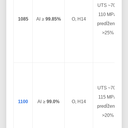
n
UTS ~70–
a
110 MPa;
1085
Al ≥
99.85%
O, H14
predĺženie
>25%
UTS ~70–
115 MPa;
t
1100
Al ≥
99.0%
O, H14
predĺženie
>20%