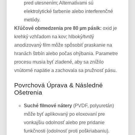
pred utesnením; Alternatívami sú
elektrolytické farbenie alebo interferenčné
metódy.
Kľúčové obmedzenia pre 80 µm pásik:
oxid je
krehký vzhľadom na kov; hlboký/tvrdý
anodizovaný film môže spôsobiť praskanie na
hranách štrbín alebo počas ohýbania. Parametre
procesu musia byť zladené, aby sa znížilo
vnútorné napätie a zachovala sa pružnosť pásu.
Povrchová Úprava & Následné
Ošetrenia
Suché filmové nátery
(PVDF, polyuretán)
môže byť aplikovaný po eloxovaní pre
vonkajšiu odolnosť alebo pre pridanie
funkčnosti (odolnosť proti poškriabaniu).