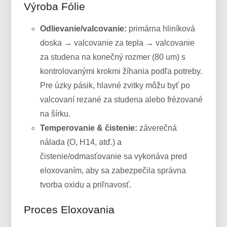
Výroba Fólie
Odlievanie/valcovanie:
primárna hliníková
doska → valcovanie za tepla → valcovanie
za studena na konečný rozmer (80 um) s
kontrolovanými krokmi žíhania podľa potreby.
Pre úzky pásik, hlavné zvitky môžu byť po
valcovaní rezané za studena alebo frézované
na šírku.
Temperovanie & čistenie:
záverečná
nálada (O, H14, atď.) a
čistenie/odmasťovanie sa vykonáva pred
eloxovaním, aby sa zabezpečila správna
tvorba oxidu a priľnavosť.
Proces Eloxovania