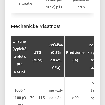
napätie
tenký pás
hrán
Mechanické Vlastnosti
Zliatina
Výťažok
Poznámk
(typická
UTS
(0.2%
Predĺženie
k správan
teplota
(MPa)
offset,
(%)
tenkéh
pre
MPa)
rozchod
pásik)
Vysoká
1085 /
nie vždy
ťažnosť;
1100 (O
70 – 115
sa hlási
>20
výborná