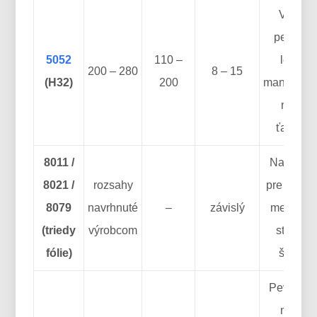
Vyššia
pevnosť
5052
110 –
lepšia
200 – 280
8 – 15
(H32)
200
manipulác
nižšia
ťažnosť
8011 /
Navrhnut
8021 /
rozsahy
pre kontro
8079
navrhnuté
–
závislý
meradla 
(triedy
výrobcom
stabilitu
fólie)
štrbiny
Pevná, a
menej