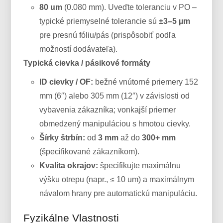
80 um
(0.080 mm). Uveďte toleranciu v PO –
typické priemyselné tolerancie sú
±3–5 µm
pre presnú fóliu/pás (prispôsobiť podľa
možností dodávateľa).
Typická cievka / pásikové formáty
ID cievky / OF:
bežné vnútorné priemery 152
mm (6″) alebo 305 mm (12″) v závislosti od
vybavenia zákazníka; vonkajší priemer
obmedzený manipuláciou s hmotou cievky.
Šírky štrbín:
od
3 mm
až do
300+ mm
(špecifikované zákazníkom).
Kvalita okrajov:
špecifikujte maximálnu
výšku otrepu (napr., ≤ 10 um) a maximálnym
návalom hrany pre automatickú manipuláciu.
Fyzikálne Vlastnosti