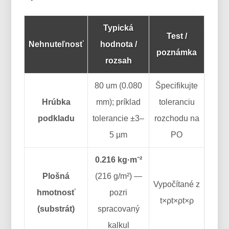
Typická
Test /
Nehnuteľnosť
hodnota /
poznámka
rozsah
80 um (0.080
Špecifikujte
Hrúbka
mm); príklad
toleranciu
podkladu
tolerancie ±3–
rozchodu na
5 µm
PO
0.216 kg·m⁻²
Plošná
(216 g/m²) —
Vypočítané z
hmotnosť
pozri
t×ρt×ρt×ρ
(substrát)
spracovaný
kalkul