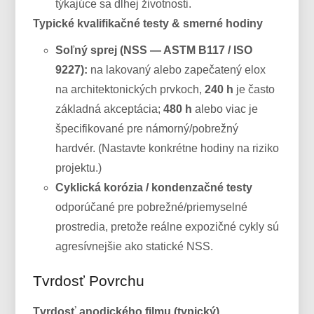
týkajúce sa dlhej životnosti.
Typické kvalifikačné testy & smerné hodiny
Soľný sprej (NSS — ASTM B117 / ISO
9227):
na lakovaný alebo zapečatený elox
na architektonických prvkoch,
240 h
je často
základná akceptácia;
480 h
alebo viac je
špecifikované pre námorný/pobrežný
hardvér. (Nastavte konkrétne hodiny na riziko
projektu.)
Cyklická korózia / kondenzačné testy
odporúčané pre pobrežné/priemyselné
prostredia, pretože reálne expozičné cykly sú
agresívnejšie ako statické NSS.
Tvrdosť Povrchu
Tvrdosť anodického filmu (typický)