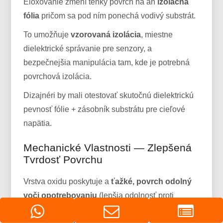
Eloxovanie zmení tenký povrch na an
izolačná
fólia
pričom sa pod ním ponechá vodivý substrát.
To umožňuje
vzorovaná izolácia
, miestne
dielektrické správanie pre senzory, a
bezpečnejšia manipulácia tam, kde je potrebná
povrchová izolácia.
Dizajnéri by mali otestovať skutočnú dielektrickú
pevnosť fólie + zásobník substrátu pre cieľové
napätia.
Mechanické Vlastnosti — Zlepšená
Tvrdosť Povrchu
Vrstva oxidu poskytuje a
ťažké, povrch odolný
voči opotrebovaniu
(lepšia odolnosť proti
poškriabaniu) zatiaľ čo flexibilita substrátu