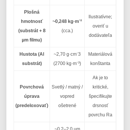
Plošná
Ilustratívne;
hmotnosť
~0,248 kg·m⁻²
overiť u
(substrát + 8
(cca.)
dodávateľa
µm filmu)
Hustota (Al
~2,70 g·cm⁻3
Materiálová
substrát)
(2700 kg·m⁻³)
konštanta
Ak je to
Povrchová
Svetlý / matný /
kritické,
úprava
vopred
špecifikujte
(predeloxovať)
ošetrené
drsnosť
povrchu Ra
~0,2–2,0 µm