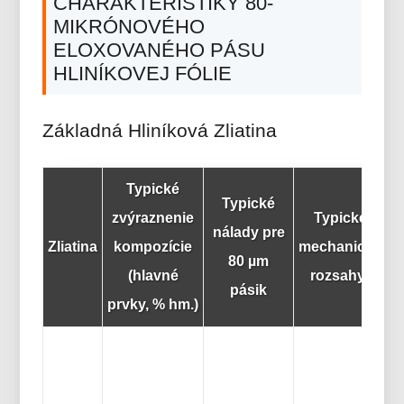
CHARAKTERISTIKY 80-
MIKRÓNOVÉHO
ELOXOVANÉHO PÁSU
HLINÍKOVEJ FÓLIE
Základná Hliníková Zliatina
Typické
Typické
zvýraznenie
Typické
nálady pre
Zliatina
kompozície
mechanické
80 µm
(hlavné
rozsahy*
pásik
prvky, % hm.)
v