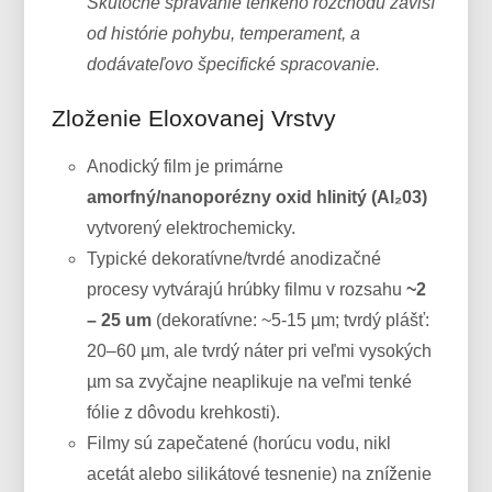
Skutočné správanie tenkého rozchodu závisí
od histórie pohybu, temperament, a
dodávateľovo špecifické spracovanie.
Zloženie Eloxovanej Vrstvy
Anodický film je primárne
amorfný/nanoporézny oxid hlinitý (Al₂03)
vytvorený elektrochemicky.
Typické dekoratívne/tvrdé anodizačné
procesy vytvárajú hrúbky filmu v rozsahu
~2
– 25 um
(dekoratívne: ~5-15 µm; tvrdý plášť:
20–60 µm, ale tvrdý náter pri veľmi vysokých
µm sa zvyčajne neaplikuje na veľmi tenké
fólie z dôvodu krehkosti).
Filmy sú zapečatené (horúcu vodu, nikl
acetát alebo silikátové tesnenie) na zníženie