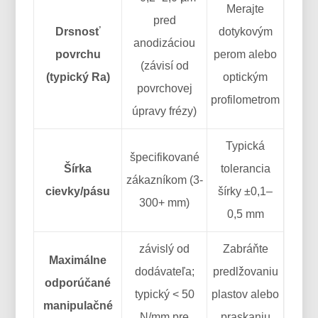
Merajte
pred
Drsnosť
dotykovým
anodizáciou
povrchu
perom alebo
(závisí od
(typický Ra)
optickým
povrchovej
profilometrom
úpravy frézy)
Typická
špecifikované
Šírka
tolerancia
zákazníkom (3-
cievky/pásu
šírky ±0,1–
300+ mm)
0,5 mm
závislý od
Zabráňte
Maximálne
dodávateľa;
predlžovaniu
odporúčané
typický < 50
plastov alebo
manipulačné
N/mm pre
praskaniu