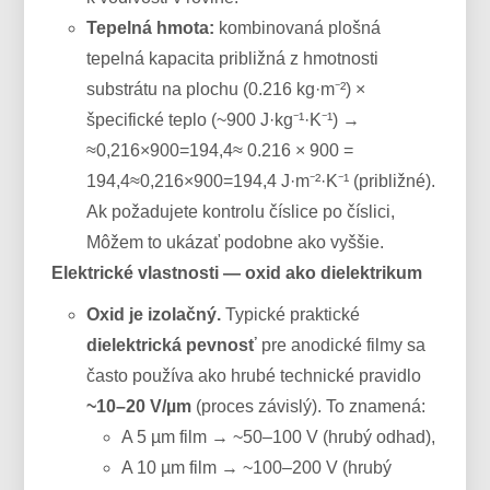
Tepelná hmota:
kombinovaná plošná
tepelná kapacita približná z hmotnosti
substrátu na plochu (0.216 kg·m⁻²) ×
špecifické teplo (~900 J·kg⁻¹·K⁻¹) →
≈0,216×900=194,4≈ 0.216 × 900 =
194,4≈0,216×900=194,4 J·m⁻²·K⁻¹ (približné).
Ak požadujete kontrolu číslice po číslici,
Môžem to ukázať podobne ako vyššie.
Elektrické vlastnosti — oxid ako dielektrikum
Oxid je izolačný.
Typické praktické
dielektrická pevnosť
pre anodické filmy sa
často používa ako hrubé technické pravidlo
~10–20 V/µm
(proces závislý). To znamená:
A 5 µm film → ~50–100 V (hrubý odhad),
A 10 µm film → ~100–200 V (hrubý