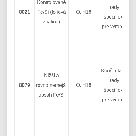
Kontrolované
rady
8021
Fe/Si (fóliová
O, H18
špecifické
zliatina)
pre výrobcu
f
Konštrukčné
Nižší a
rady
8079
rovnomernejší
O, H18
špecifické
obsah Fe/Si
pre výrobcu