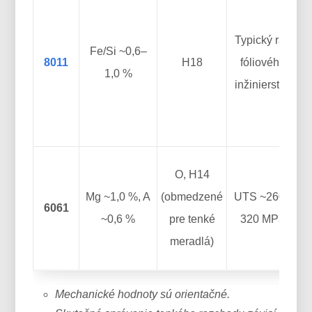
Typický rad
f
Fe/Si ~0,6–
8011
H18
fóliového
1,0 %
inžinierstva
O, H14
Mg ~1,0 %, A
(obmedzené
UTS ~260–
6061
~0,6 %
pre tenké
320 MPa
meradlá)
Mechanické hodnoty sú orientačné.