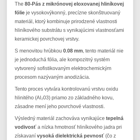
The
80-Pás z mikrónovej eloxovanej hliníkovej
fólie
je vysokovýkonný, precízne skonštruovaný
materiál, ktorý kombinuje prirodzené vlastnosti
hliníkového substrátu s vynikajúcimi vlastnosťami
keramickej povrchovej vrstvy.
S menovitou hrúbkou
0.08 mm
, tento materiál nie
je jednoduchá fólia, ale kompozitný systém
vytvorený sofistikovaným elektrochemickým
procesom nazývaným anodizácia.
Tento proces vytvára kontrolovanú vrstvu oxidu
hlinitého (Al₂03) priamo zo základného kovu,
zásadne mení jeho povrchové vlastnosti.
Výsledný materiál zachováva vynikajúce
tepelná
vodivosť
a nízka hmotnosť hliníkového jadra pri
získavaní
vysoká dielektrická pevnosť
(čo z