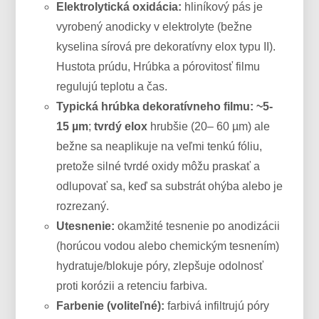
Elektrolytická oxidácia:
hliníkový pás je
vyrobený anodicky v elektrolyte (bežne
kyselina sírová pre dekoratívny elox typu II).
Hustota prúdu, Hrúbka a pórovitosť filmu
regulujú teplotu a čas.
Typická hrúbka dekoratívneho filmu:
~5-
15 µm
;
tvrdý elox
hrubšie (20– 60 µm) ale
bežne sa neaplikuje na veľmi tenkú fóliu,
pretože silné tvrdé oxidy môžu praskať a
odlupovať sa, keď sa substrát ohýba alebo je
rozrezaný.
Utesnenie:
okamžité tesnenie po anodizácii
(horúcou vodou alebo chemickým tesnením)
hydratuje/blokuje póry, zlepšuje odolnosť
proti korózii a retenciu farbiva.
Farbenie (voliteľné):
farbivá infiltrujú póry