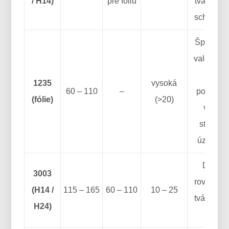
/ H14)
pre fóliu
tvarovaci
schopnos
Špecifick
valcovan
fólie
1235
vysoká
60 – 110
–
poskytuj
(fólie)
(>20)
veľmi
stabilný
úzky pá
Dobrá
3003
rovnováh
(H14 /
115 – 165
60 – 110
10 – 25
tvárnosti
H24)
silu