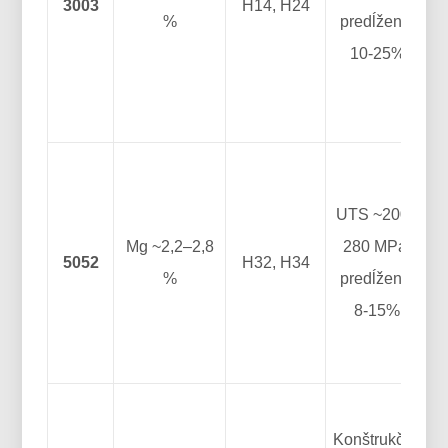
3003
H14, H24
%
predĺženie
10-25%
o
UTS ~200–
k
Mg ~2,2–2,8
280 MPa;
5052
H32, H34
%
predĺženie
8-15%
D
Konštrukčné