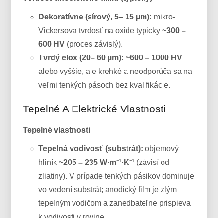
Dekoratívne (sírový, 5– 15 µm):
mikro-
Vickersova tvrdosť na oxide typicky
~300 –
600 HV
(proces závislý).
Tvrdý elox (20– 60 µm):
~600 – 1000 HV
alebo vyššie, ale krehké a neodporúča sa na
veľmi tenkých pásoch bez kvalifikácie.
Tepelné A Elektrické Vlastnosti
Tepelné vlastnosti
Tepelná vodivosť (substrát):
objemový
hliník
~205 – 235 W·m⁻¹·K⁻¹
(závisí od
zliatiny). V prípade tenkých pásikov dominuje
vo vedení substrát; anodický film je zlým
tepelným vodičom a zanedbateľne prispieva
k vodivosti v rovine.