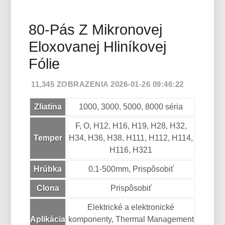
80-Pás Z Mikronovej
Eloxovanej Hliníkovej
Fólie
11,345 ZOBRAZENIA 2026-01-26 09:46:22
Zliatina
1000, 3000, 5000, 8000 séria
F, O, H12, H16, H19, H28, H32,
Temper
H34, H36, H38, H111, H112, H114,
H116, H321
Hrúbka
0.1-500mm, Prispôsobiť
Clona
Prispôsobiť
Elektrické a elektronické
Aplikácia
komponenty, Thermal Management