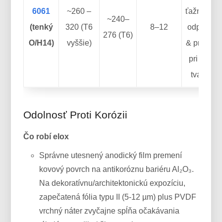
6061
~260 –
ťažná; riz
~240–
(tenký
320 (T6
8–12
odpružen
276 (T6)
O/H14)
vyššie)
& praskan
pri tesno
tvarovan
Odolnosť Proti Korózii
Čo robí elox
Správne utesnený anodický film premení
kovový povrch na antikoróznu bariéru Al₂O₃.
Na dekoratívnu/architektonickú expozíciu,
zapečatená fólia typu II (5-12 µm) plus PVDF
vrchný náter zvyčajne spĺňa očakávania