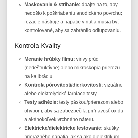
Maskovanie & strihanie:
dbajte na to, aby
nedošlo k poškriabaniu anodického povrchu;
rezacie nástroje a napätie vinutia musia byť
kontrolované, aby sa zabránilo odlupovaniu.
Kontrola Kvality
Meranie hrúbky filmu:
vírivý prúd
(nedeštruktívne) alebo mikroskopia prierezu
na kalibráciu.
Kontrola pórovitosti/dierkovitosti:
vizuálne
alebo elektrolytické farbiace testy.
Testy adhézie:
testy páskou/prierezom alebo
ohybom, aby sa zabezpečila priľnavosť oxidu
a akéhokoľvek vrchného náteru.
Elektrické/dielektrické testovanie:
skúšky
prierazného napätia, ak sa ako dielektrikum