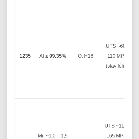
s
UTS ~60–
1235
Al ≥
99.35%
O, H18
110 MPa
(stav fólie)
ú
UTS ~115–
t
Mn ~1,0 – 1,5
165 MPa;