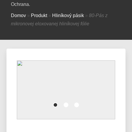
Ochrana.
Domov
»
Produkt
»
Hliníkový pásik
»
80-Pás z
mikronovej eloxovanej hliníkovej fólie