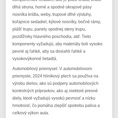
dlhá struna, horné a spodné okrajové pásy
nosníka krídla, weby, trupové dlhé výstuhy,
koľajnice sedadiel, kýlové nosníky, bočné rámy,
plášť trupu, panely spodnej steny trupu,
pozdĺžniky hlavného poschodia, atď. Tieto
komponenty vyžadujú, aby materiály boli vysoko
pevné aj ľahké, aby sa dosiahli ľahké a
vysokovýkonné lietadlá.
Automobilový priemysel: V automobilovom
priemysle, 2024 hliníkový plech sa používa na
výrobu dielov, ako sú podpery automobilových
kontrolných prípravkov, ako aj niektoré presné
diely, ktoré vyžadujú vysokú pevnosť a nízku
hmotnosť, čo pomáha zlepšiť spotrebu paliva a
celkový výkon auta.