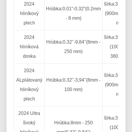
2024
šírka:35.4"-1
Hrúbka:0.01“-0.32“(0.2mm
hliníkový
(900mm - 26
- 8 mm)
plech
mm)
2024
šírka:39.4"-1
Hrúbka:0.32"-9,84"(8mm -
hliníková
(1000mm -
250 mm)
doska
3800 mm)
2024
šírka:35.4"-1
ALplátovaný
Hrúbka:0.32"-3,94"(8mm -
(900mm - 26
hliníkový
100 mm)
mm)
plech
2024 Ultra
šírka:39.4"-1
široký
Hrúbka:8mm - 250
(1000mm -