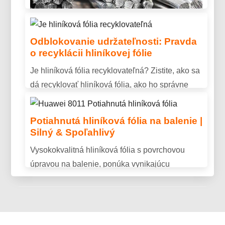
dlhotrvajúci vonkajší výkon.
Odblokovanie udržateľnosti: Pravda
o recyklácii hliníkovej fólie
Je vodivý hliník? Vlastnosti, Využitie
Je hliníková fólia recyklovateľná? Zistite, ako sa
& Vysvetlenie výhod
dá recyklovať hliníková fólia, ako ho správne
Je vodivý hliník? Objavte elektrickú vodivosť
pripraviť, a prečo recyklácia pomáha znižovať
hliníka, kľúčové výhody, a prečo sa široko
množstvo odpadu a šetriť zdroje.
Potiahnutá hliníková fólia na balenie |
používa pri prenose energie a priemyselných
Silný & Spoľahlivý
aplikáciách.
Vysokokvalitná hliníková fólia s povrchovou
úpravou na balenie, ponúka vynikajúcu
bariérovú ochranu, trvanlivosť, a konzistentný
výkon.