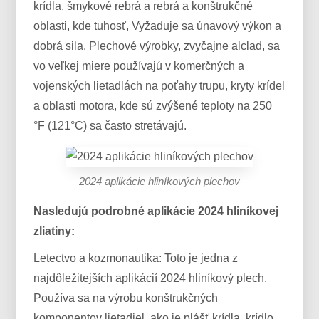
krídla, šmykové rebrá a rebrá a konštrukčné
oblasti, kde tuhosť, Vyžaduje sa únavový výkon a
dobrá sila. Plechové výrobky, zvyčajne alclad, sa
vo veľkej miere používajú v komerčných a
vojenských lietadlách na poťahy trupu, kryty krídel
a oblasti motora, kde sú zvýšené teploty na 250
°F (121°C) sa často stretávajú.
2024 aplikácie hliníkových plechov
Nasledujú podrobné aplikácie 2024 hliníkovej
zliatiny:
Letectvo a kozmonautika: Toto je jedna z
najdôležitejších aplikácií 2024 hliníkový plech.
Používa sa na výrobu konštrukčných
komponentov lietadiel, ako je plášť krídla, krídlo