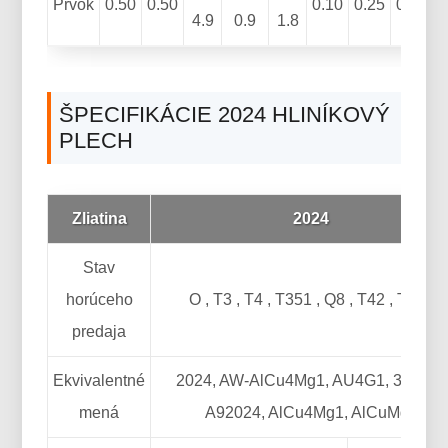
Prvok
0.50
0.50
0.10
0.25
0.15
4.9
0.9
1.8
ŠPECIFIKÁCIE 2024 HLINÍKOVÝ
PLECH
Zliatina
2024
Stav
horúceho
O , T3 , T4 , T351 , Q8 , T42 , T851
predaja
Ekvivalentné
2024, AW-AlCu4Mg1, AU4G1, 3.1355,
mená
A92024, AlCu4Mg1, AlCuMg2