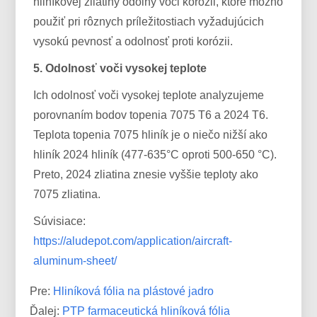
hliníkovej zliatiny odolný voči korózii, ktoré možno
použiť pri rôznych príležitostiach vyžadujúcich
vysokú pevnosť a odolnosť proti korózii.
5. Odolnosť voči vysokej teplote
Ich odolnosť voči vysokej teplote analyzujeme
porovnaním bodov topenia 7075 T6 a 2024 T6.
Teplota topenia 7075 hliník je o niečo nižší ako
hliník 2024 hliník (477-635°C oproti 500-650 °C).
Preto, 2024 zliatina znesie vyššie teploty ako
7075 zliatina.
Súvisiace:
https://aludepot.com/application/aircraft-
aluminum-sheet/
Pre:
Hliníková fólia na plástové jadro
Ďalej:
PTP farmaceutická hliníková fólia