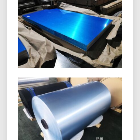
Cievka
8011 H14 Aluminium Closure Coil je špeciálne
navrhnutá na výrobu uzáverov na fľaše, ROPP
čiapky, skrutkovacie uzávery, a nápojové uzávery.
Ponúka vynikajúcu tvarovateľnosť, odolnosť proti
korózii, a špičková kvalita povrchu.
Námorná Trieda 5086 H116
Hliníkový Plech
Zistite, ako námorná trieda 5086 Hliníkový plech
H116 poskytuje vynikajúci výkon v trupoch,
paluby, a offshore zariadenia s overenou
rovnováhou sily, trvanlivosť, a ľahký dizajn.