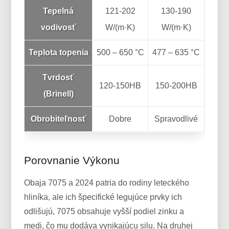
Tepelná
121-202
130-190
vodivosť
W/(m·K)
W/(m·K)
Teplota topenia
500 – 650 °C
477 – 635 °C
Tvrdosť
120-150HB
150-200HB
(Brinell)
Obrobiteľnosť
Dobre
Spravodlivé
Porovnanie Výkonu
Obaja 7075 a 2024 patria do rodiny leteckého
hliníka, ale ich špecifické legujúce prvky ich
odlišujú, 7075 obsahuje vyšší podiel zinku a
medi, čo mu dodáva vynikajúcu silu. Na druhej