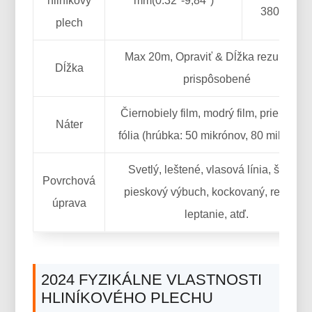
hliníkový
mm(0.32"-9,84")
3800 mm)
plech
Max 20m, Opraviť & Dĺžka rezu alebo
Dĺžka
prispôsobené
Čiernobiely film, modrý film, priehľadn
Náter
fólia (hrúbka: 50 mikrónov, 80 mikrónov
Svetlý, leštené, vlasová línia, štetec,
Povrchová
pieskový výbuch, kockovaný, reliéfne,
úprava
leptanie, atď.
2024 FYZIKÁLNE VLASTNOSTI
HLINÍKOVÉHO PLECHU