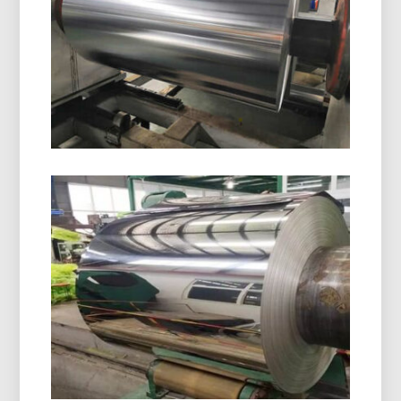
Objavte farmaceutické blistrové balenie hliníkovej
fólie s vynikajúcou vlhkosťou, kyslík, a ochranu
pred svetlom. Ideálne pre bezpečné, stabilný, a
vyhovujúce balenie liekov.
8021 Hliníková Fólia Tvárnená Za
Studena
8021 hliníková fólia tvárnená za studena je určená
pre náročné blistrové balenie, poskytuje
vynikajúcu odolnosť proti vlhkosti, výborná
tvarovateľnosť, a spoľahlivú ochranu pri
skladovaní.