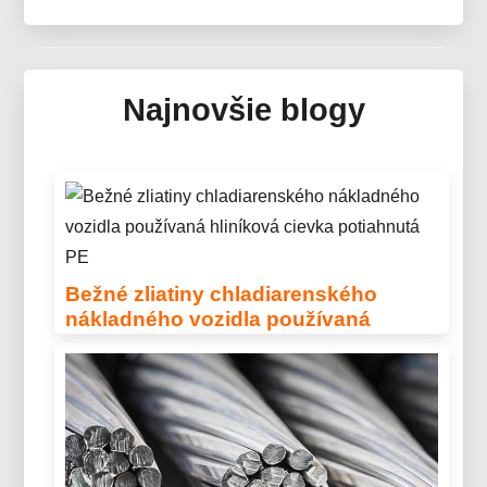
Zrkadlový Hliník Pre Solárny
Kolektor
Najnovšie blogy
Objavte pokročilý zrkadlový hliník pre solárne
termálne kolektorové systémy – konštruovanú
optiku, ľahké sendvičové panely a ochranné
viacvrstvové nátery pre kolektory novej generácie.
Bežné zliatiny chladiarenského
nákladného vozidla používaná
hliníková cievka potiahnutá PE
Objavte bežné zliatiny chladiarenských vozidiel,
ktoré používajú hliníkovú cievku potiahnutú PE,
vrátane 3003, 3004, a 3105. Navrhnuté pre
vynikajúcu odolnosť proti korózii, tvárnosť, a