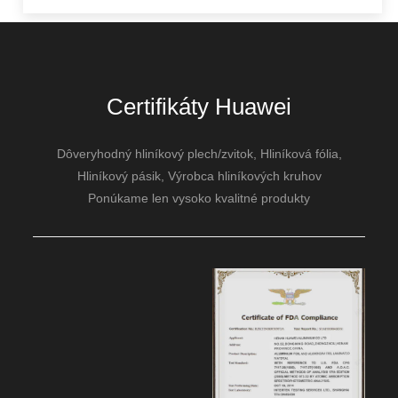
Certifikáty Huawei
Dôveryhodný hliníkový plech/zvitok, Hliníková fólia,
Hliníkový pásik, Výrobca hliníkových kruhov
Ponúkame len vysoko kvalitné produkty