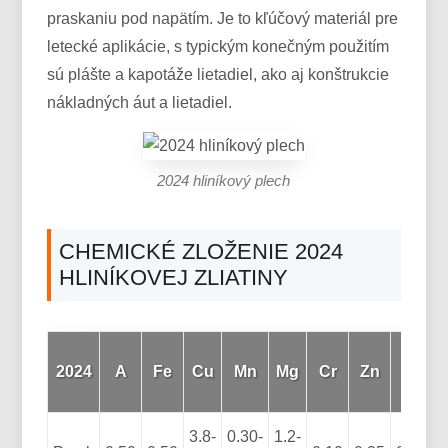
praskaniu pod napätím. Je to kľúčový materiál pre
letecké aplikácie, s typickým konečným použitím
sú plášte a kapotáže lietadiel, ako aj konštrukcie
nákladných áut a lietadiel.
2024 hliníkový plech
CHEMICKÉ ZLOŽENIE 2024
HLINÍKOVEJ ZLIATINY
2024
A
Fe
Cu
Mn
Mg
Cr
Zn
z
3.8-
0.30-
1.2-