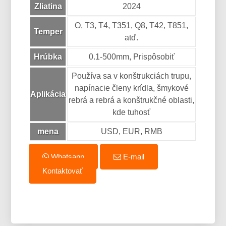
Zliatina
2024
O, T3, T4, T351, Q8, T42, T851,
Temper
atď.
Hrúbka
0.1-500mm, Prispôsobiť
Používa sa v konštrukciách trupu,
napínacie členy krídla, šmykové
Aplikácia
rebrá a rebrá a konštrukčné oblasti,
kde tuhosť
mena
USD, EUR, RMB
Whatsapp
E-mail
Kontaktovať