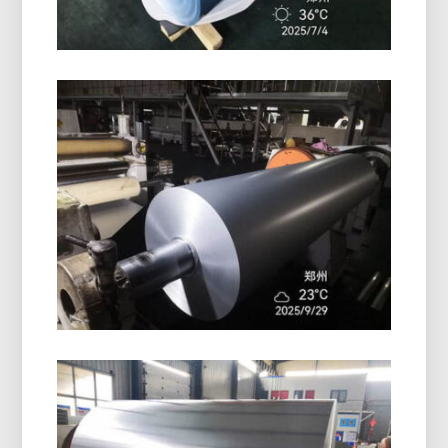
Rolka Z Hliníkovej Fólie
Potiahnutá PE
Kvalitná rolka z hliníkovej fólie potiahnutá PE
ponúka vynikajúcu povrchovú ochranu, odolnosť
proti vlhkosti, a spoľahlivý výkon pri balení a
izolácii.
Farmaceutické Blistrové Balenie
Hliníková Fólia