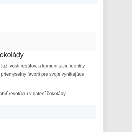
čokolády
ažlivosti regálov, a komunikáciu identity
priemyselný favorit pre svoje vynikajúce
biť revolúciu v balení čokolády.