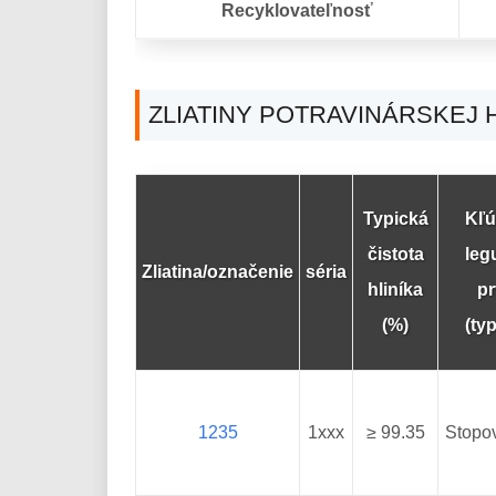
Recyklovateľnosť
ZLIATINY POTRAVINÁRSKEJ 
Typická
Kľú
čistota
leg
Zliatina/označenie
séria
hliníka
pr
(%)
(ty
1235
1xxx
≥ 99.35
Stopo