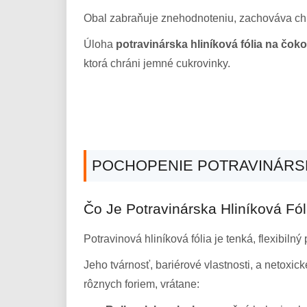
Obal zabraňuje znehodnoteniu, zachováva ch
Úloha
potravinárska hliníková fólia na čok
ktorá chráni jemné cukrovinky.
POCHOPENIE POTRAVINÁRSKE
Čo Je Potravinárska Hliníková Fól
Potravinová hliníková fólia je tenká, flexibiln
Jeho tvárnosť, bariérové ​​vlastnosti, a netoxi
rôznych foriem, vrátane: