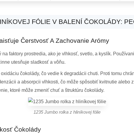
NÍKOVEJ FÓLIE V BALENÍ ČOKOLÁDY: PE
Zaisťuje Čerstvosť A Zachovanie Arómy
 na faktory prostredia, ako je vlhkosť, svetlo, a kyslík. Používa
inne utesňuje sladkosť a vôňu.
xidáciu čokolády, čo vedie k degradácii chuti. Proti tomu chráni
nzácii a absorpcii vlhkosti, čo môže spôsobiť kvitnutie alebo 
nie, ktoré môže zmeniť chuť a štruktúru čokolády.
1235 Jumbo rolka z hliníkovej fólie
dkosť Čokolády