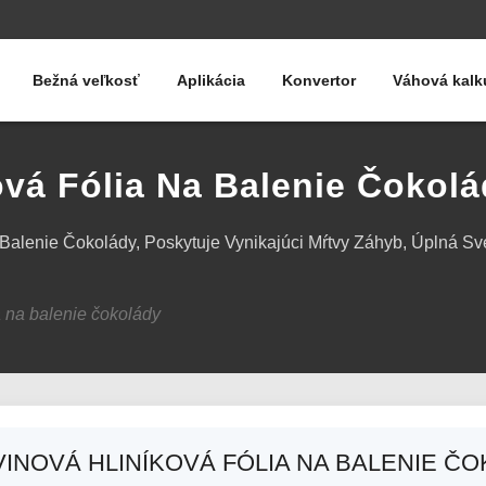
Bežná veľkosť
Aplikácia
Konvertor
Váhová kalk
ová Fólia Na Balenie Čokol
 Balenie Čokolády, Poskytuje Vynikajúci Mŕtvy Záhyb, Úplná Sve
a na balenie čokolády
INOVÁ HLINÍKOVÁ FÓLIA NA BALENIE Č