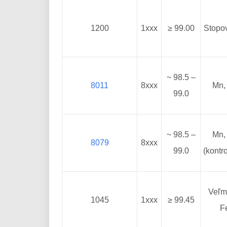
1200
1xxx
≥ 99.00
Stopo
~ 98.5 –
8011
8xxx
Mn,
99.0
~ 98.5 –
Mn,
8079
8xxx
99.0
(kontr
Veľm
1045
1xxx
≥ 99.45
F