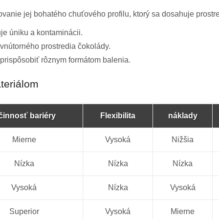
vanie jej bohatého chuťového profilu, ktorý sa dosahuje prostr
je úniku a kontaminácii.
u vnútorného prostredia čokolády.
prispôsobiť rôznym formátom balenia.
teriálom
činnosť bariéry
Flexibilita
náklady
Mierne
Vysoká
Nižšia
Nízka
Nízka
Nízka
Vysoká
Nízka
Vysoká
Superior
Vysoká
Mierne