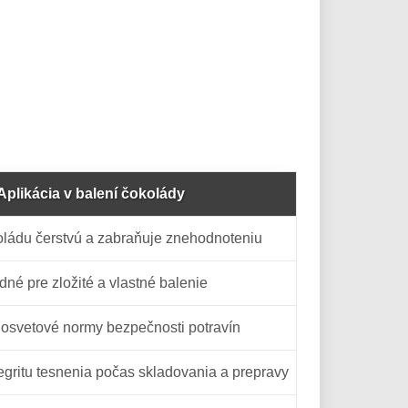
Aplikácia v balení čokolády
oládu čerstvú a zabraňuje znehodnoteniu
né pre zložité a vlastné balenie
losvetové normy bezpečnosti potravín
gritu tesnenia počas skladovania a prepravy