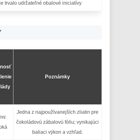
e trvalo udržateľné obalové iniciatívy
Y
nosť
lenie
Poznámky
lády
Jedna z najpoužívanejších zliatin pre
ľmi
čokoládovú zábalovú fóliu; vynikajúci
oká
baliaci výkon a vzhľad.