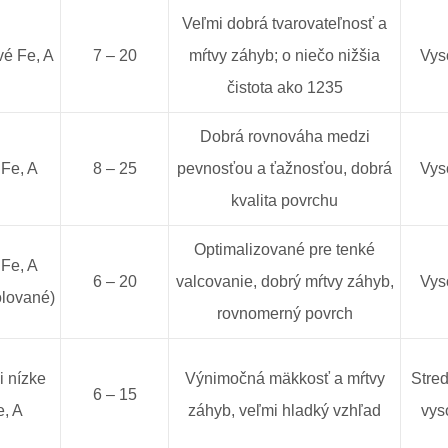
Veľmi dobrá tvarovateľnosť a
vé Fe, A
7 – 20
mŕtvy záhyb; o niečo nižšia
Vys
čistota ako 1235
Dobrá rovnováha medzi
 Fe, A
8 – 25
pevnosťou a ťažnosťou, dobrá
Vys
kvalita povrchu
Optimalizované pre tenké
 Fe, A
6 – 20
valcovanie, dobrý mŕtvy záhyb,
Vys
olované)
rovnomerný povrch
i nízke
Výnimočná mäkkosť a mŕtvy
Stre
6 – 15
e, A
záhyb, veľmi hladký vzhľad
vys