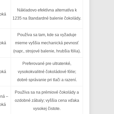
Nákladovo efektívna alternatíva k
oká
1235 na štandardné balenie čokolády.
Používa sa tam, kde sa vyžaduje
oká
mierne vyššia mechanická pevnosť
(napr., strojové balenie, hrubšia fólia).
Preferované pre ultratenké,
oká
vysokokvalitné čokoládové fólie;
dobré správanie pri tlači a razení.
Používa sa na prémiové čokolády a
dná –
ozdobné zábaly; vyššia cena vďaka
oká
vysokej čistote.