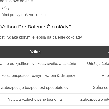
bo strojové balenie
ukríky
iálmi pre vylepšené funkcie
u Voľbou Pre Balenie Čokolády?
stí, vďaka ktorým je lepšia na balenie čokolády:
úžitok
áni pred kyslíkom, vlhkosť, svetlo, a baktérie
Udržuje čok
hko sa prispôsobí rôznym tvarom & dizajnov
Vhod
Zabezpečuje bezpečnosť spotrebiteľov
Spĺňa ce
Vytvára vzduchotesné tesnenia
Zabezpečuje inte