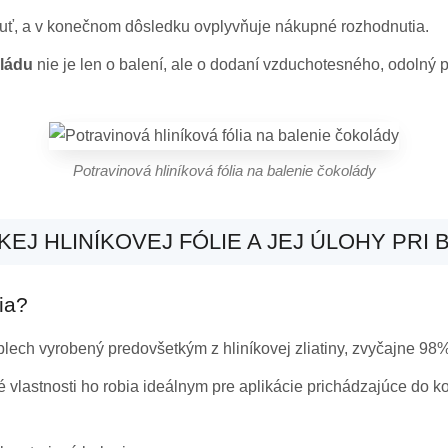
uť, a v konečnom dôsledku ovplyvňuje nákupné rozhodnutia.
oládu
nie je len o balení, ale o dodaní vzduchotesného, odolný pro
Potravinová hliníková fólia na balenie čokolády
J HLINÍKOVEJ FÓLIE A JEJ ÚLOHY PRI
ia?
ý plech vyrobený predovšetkým z hliníkovej zliatiny, zvyčajne 98% 
cké vlastnosti ho robia ideálnym pre aplikácie prichádzajúce do 