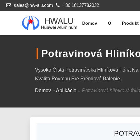
sales@hw-alu.com
+86 18137782032
Domov
O
Produkt
Potravinová Hliník
Vysoko Čistá Potravinárska Hliníková Fólia Na
Kvalita Povrchu Pre Prémiové Balenie.
Domov
»
Aplikácia
»
Potravinová hliníková fóli
POTRAV