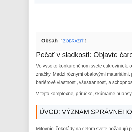
Obsah
ZOBRAZIŤ
Pečať v sladkosti: Objavte čaro
Vo vysoko konkurenčnom svete cukroviniek, oba
značky. Medzi rôznymi obalovými materiálmi,
bariérové ​​vlastnosti, všestrannosť, a schopno
V tejto komplexnej príručke, skúmame nuansy p
ÚVOD: VÝZNAM SPRÁVNEHO
Milovníci čokolády na celom svete požadujú pr