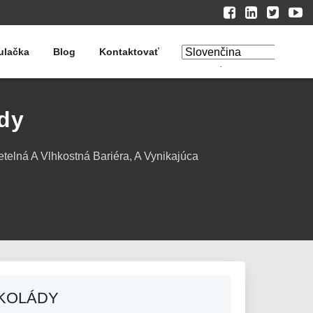
ulačka
Blog
Kontaktovať
Upraviť preklad
ády
telná A Vlhkostná Bariéra, A Vynikajúca
OKOLÁDY