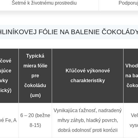
Šetrné k životnému prostrediu
Podporuj
HLINÍKOVEJ FÓLIE NA BALENIE ČOKOLÁD
Typická
čové
miera fólie
Vhod
ujúce
Kľúčové výkonové
pre
na ba
vky
charakteristiky
čokoládu
čoko
pický)
(um)
Vynikajúca ťažnosť, nadradený
6 – 20 (bežne
Ve
vé Fe, A
mŕtvy záhyb, hladký povrch,
8-15)
vys
dobrá odolnosť proti korózii