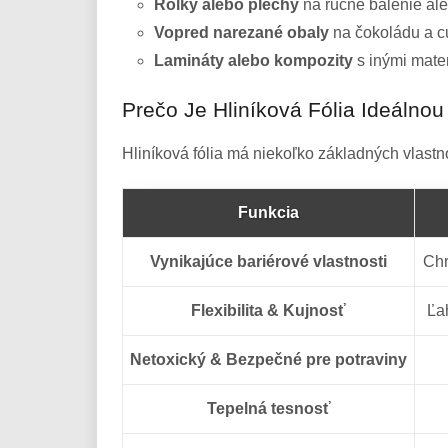
Rolky alebo plechy
na ručné balenie ale
Vopred narezané obaly
na čokoládu a c
Lamináty alebo kompozity
s inými mater
Prečo Je Hliníková Fólia Ideálno
Hliníková fólia má niekoľko základných vlastno
Funkcia
Vynikajúce bariérové ​​vlastnosti
Chr
Flexibilita & Kujnosť
Ľa
Netoxický & Bezpečné pre potraviny
Tepelná tesnosť