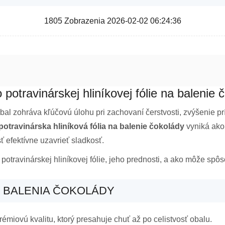
1805 Zobrazenia 2026-02-02 06:24:36
 potravinárskej hliníkovej fólie na balenie 
l zohráva kľúčovú úlohu pri zachovaní čerstvosti, zvýšenie príť
potravinárska hliníková fólia na balenie čokolády
vyniká ako 
sť efektívne uzavrieť sladkosť.
otravinárskej hliníkovej fólie, jeho prednosti, a ako môže spôso
 BALENIA ČOKOLÁDY
émiovú kvalitu, ktorý presahuje chuť až po celistvosť obalu.