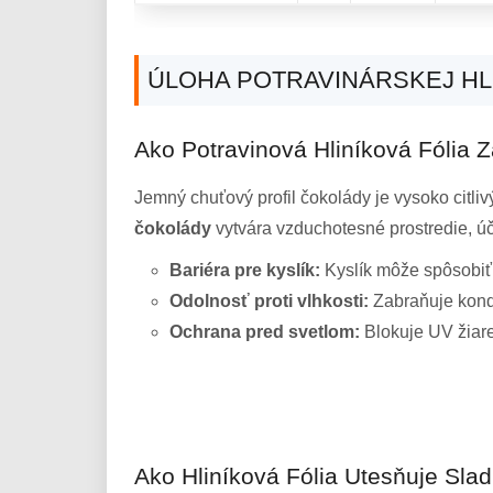
ÚLOHA POTRAVINÁRSKEJ HLI
Ako Potravinová Hliníková Fólia 
Jemný chuťový profil čokolády je vysoko citlivý
čokolády
vytvára vzduchotesné prostredie, úč
Bariéra pre kyslík:
Kyslík môže spôsobiť o
Odolnosť proti vlhkosti:
Zabraňuje konde
Ochrana pred svetlom:
Blokuje UV žiare
Ako Hliníková Fólia Utesňuje Sla