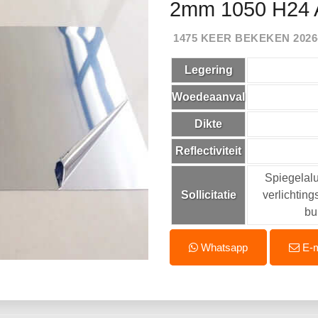
2mm 1050 H24 A
1475 KEER BEKEKEN 2026-0
Legering
Woedeaanval
Dikte
Reflectiviteit
Spiegelalu
Sollicitatie
verlichting
bu
Whatsapp
E-m