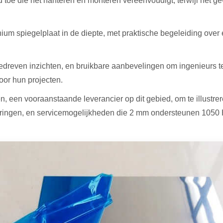
 toe die het hanteren en monteren vereenvoudigt, terwijl het ge
nium spiegelplaat in de diepte, met praktische begeleiding ove
gedreven inzichten, en bruikbare aanbevelingen om ingenieurs te
oor hun projecten.
een vooraanstaande leverancier op dit gebied, om te illustre
rtificeringen, en servicemogelijkheden die 2 mm ondersteunen 10