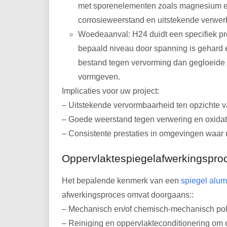
met sporenelementen zoals magnesium en 
corrosieweerstand en uitstekende verwer
Woedeaanval: H24 duidt een specifiek pro
bepaald niveau door spanning is gehard en
bestand tegen vervorming dan gegloeide s
vormgeven.
Implicaties voor uw project:
– Uitstekende vervormbaarheid ten opzichte va
– Goede weerstand tegen verwering en oxidatie
– Consistente prestaties in omgevingen waar n
Oppervlaktespiegelafwerkingspro
Het bepalende kenmerk van een
spiegel alum
afwerkingsproces omvat doorgaans::
– Mechanisch en/of chemisch-mechanisch polij
– Reiniging en oppervlakteconditionering om o