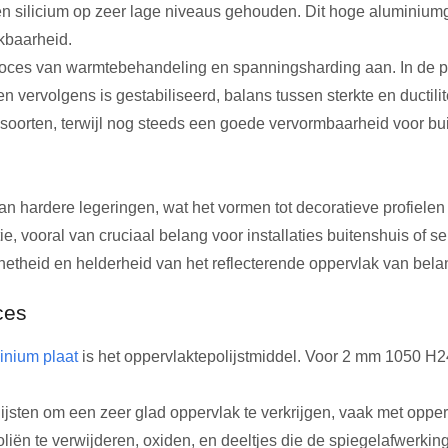
silicium op zeer lage niveaus gehouden. Dit hoge aluminiumgeh
kbaarheid.
ces van warmtebehandeling en spanningsharding aan. In de prak
 vervolgens is gestabiliseerd, balans tussen sterkte en ductilit
oorten, terwijl nog steeds een goede vervormbaarheid voor bui
n hardere legeringen, wat het vormen tot decoratieve profielen 
, vooral van cruciaal belang voor installaties buitenshuis of se
etheid en helderheid van het reflecterende oppervlak van belan
ces
inium plaat
is het oppervlaktepolijstmiddel. Voor 2 mm 1050 H2
sten om een ​​zeer glad oppervlak te verkrijgen, vaak met oppe
liën te verwijderen, oxiden, en deeltjes die de spiegelafwerki