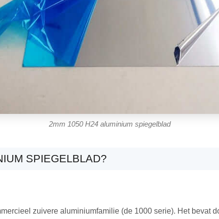
2mm 1050 H24 aluminium spiegelblad
INIUM SPIEGELBLAD?
mercieel zuivere aluminiumfamilie (de 1000 serie). Het bevat 