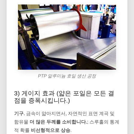
PTP 알루미늄 호일 생산 공정
3) 게이지 효과 (얇은 포일은 모든 결
점을 증폭시킵니다.)
기구.
금속이 얇아지면서, 자연적인 표면 계곡 및
함유물
더 많은 두께를 소비합니다.
; 스루홀의 통계
적 확률
비선형적으로 상승
.