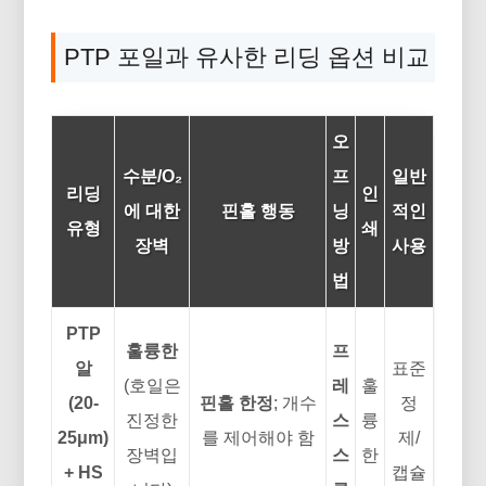
PTP 포일과 유사한 리딩 옵션 비교
오
수분/O₂
프
일반
리딩
인
에 대한
핀홀 행동
닝
적인
유형
쇄
장벽
방
사용
법
PTP
훌륭한
프
알
표준
(호일은
레
훌
(20-
핀홀 한정
; 개수
정
진정한
스
륭
25μm)
를 제어해야 함
제/
장벽입
스
한
+ HS
캡슐