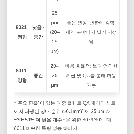
25
μm
좋은 연성; 변환에 강함;
8021-
낮음~
(20–
제약 분야에서 널리 지정
영형
중간
25
됨
µm)
20–
비용 효율적; 보다 엄격한
8011-
중간
25
취급 및 QC를 통해 허용
영형
µm
가능
*"주요 핀홀"이 있는 다중 플랜트 QA 데이터 세트
에서 파생된 상대 순위 (≥0.1mm)" 에 25 µm 쇼
~30~50% 더 낮은 개수
~을 위한 8079/8021 대.
8011 비슷한 롤링 성능 하에서.