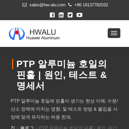
sales@hw-alu.com
+86 18137782032
PTP 알루미늄 호일의
핀홀 | 원인, 테스트 &
명세서
PTP 알루미늄 호일에 핀홀이 생기는 현상 이해, 수분/
산소 장벽에 미치는 영향, 및 테스트 방법 & 물집을 사
양에 맞게 유지하는 허용 한계.
집
»
블로그
»
PTP 알루미늄 호일의 핀홀 | 원인, 테스