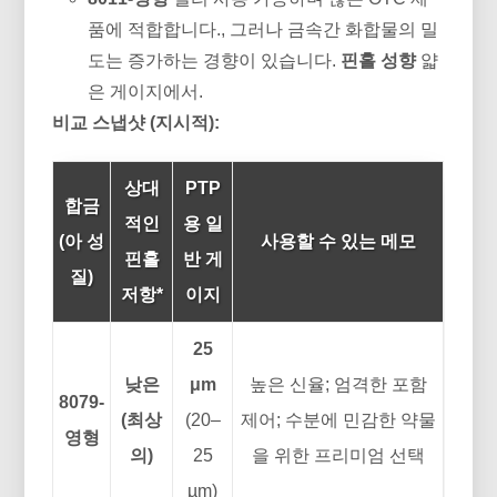
품에 적합합니다., 그러나 금속간 화합물의 밀
도는 증가하는 경향이 있습니다.
핀홀 성향
얇
은 게이지에서.
비교 스냅샷 (지시적):
상대
PTP
합금
적인
용 일
(아 성
사용할 수 있는 메모
핀홀
반 게
질)
저항*
이지
25
낮은
μm
높은 신율; 엄격한 포함
8079-
(최상
(20–
제어; 수분에 민감한 약물
영형
의)
25
을 위한 프리미엄 선택
µm)