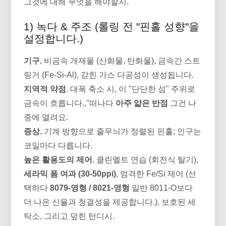
그것에 대해 무엇을 해야할지.
1) 녹다 & 주조 (롤링 전 "핀홀 성향"을
설정합니다.)
기구.
비금속 개재물 (산화물, 탄화물), 금속간 스트
링거 (Fe-Si-Al), 갇힌 가스 다공성이 생성됩니다.
지역적 약점
. 대폭 축소 시, 이 "단단한 섬" 주위로
금속이 흐릅니다.,"떠나다
아주 얇은 반점
그건 나
중에 열려요.
증상.
기계 방향으로 줄무늬가 정렬된 핀홀; 인구는
코일마다 다릅니다.
높은 활용도의 제어.
클린멜트 연습 (회전식 탈기),
세라믹 폼 여과 (30-50ppi)
, 엄격한 Fe/Si 제어 (선
택하다
8079-영형 / 8021-영형
일반 8011-O보다
더 나은 신율과 청결성을 제공합니다.), 보호된 세
탁소, 그리고 덮힌 턴디시.