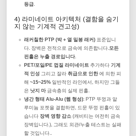
등급
.
4) 라미네이트 아키텍처 (결함을 숨기
지 않는 기계적 견고성)
래커칠한 PTP (박 + 열 밀봉 래커)
표준입니
다. 장벽은 전적으로 금속에 의존합니다.
모든
핀홀은 누출 경로입니다
.
PET/포일/PE 껍질 라미네이트
추가하다
기계
적 인성
그리고 잘라
취급으로 인한
에 의한 피
해
~15~25%
일반적인 라인에서, 하지만 그들
은
낫지 마
금속층의 실제 핀홀.
냉간 형태 Alu-Alu (웹 형성)
: PTP 뚜껑과 알
루미늄 포켓을 결합하면, 드문 뚜껑 핀홀이 있
습니다
장벽 영향 감소
(캐비티는 여전히 금속
장벽입니다.), 그래도 외관/누출 테스트는 실패
할 것입니다..