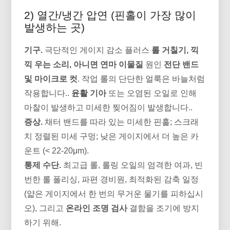
2) 열간/냉간 압연 (핀홀이 가장 많이
발생하는 곳)
기구.
극단적인 게이지 감소 플러스
롤 거칠기, 끽
끽 우는 소리, 아니면 연마 이물질
원인
전단 밴드
및 마이크로 컷
. 작업 롤의 단단한 얼룩은 바늘처럼
작용합니다..
윤활 기아
또는 오염된 오일로 인해
마찰이 발생하고 미세한 찢어짐이 발생합니다..
증상.
채터 밴드를 따라 있는 미세한 핀홀; 스크래
치 정렬된 미세 구멍; 낮은 게이지에서 더 높은 카
운트 (< 22-20μm).
통제 수단.
최고급 롤, 롤링 오일의 엄격한 여과, 빈
번한 롤 폴리싱, 파편 경비원, 최적화된 감축 일정
(얇은 게이지에서 한 번의 무거운 물기를 피하십시
오), 그리고
온라인 조명 검사
결함을 조기에 방지
하기 위해.