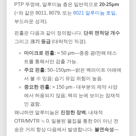
PTP 뚜껑에, 알루미늄 층은 일반적으로
20-25μm
(~와 같은 8011, 8079, 또는
8021 알루미늄 호일
,
부드러운 성격).
핀홀은 다음과 같이 정의됩니다.
단위 면적당 개수
그리고
크기 등급
(대략적인 직경).
마이크로 핀홀:
< 50 μm—종종 광/전해 테스
트를 통해서만 검출 가능.
주요 핀홀:
50–150μm—밝은 백라이트 아래에
서 볼 수 있음; 습기 유입 위험이 높음.
중요한 핀홀:
> 150 μm - 대부분의 제약 사양
에서 허용되지 않음; 팩의 눈에 보이는 잠재적
인 결함.
왜냐하면 알루미늄은
진정한 장벽
, 내재적
OTR/MVTR ≒ 0. 밀봉된 물집을 통한 0이 아닌 전
송은 거의 항상 다음에서 발생합니다.
불연속성
—