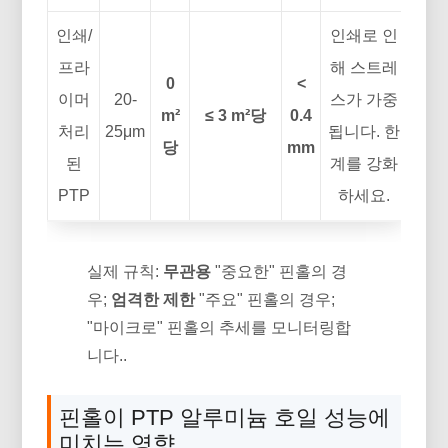
인쇄/
인쇄로 인
프라
해 스트레
0
<
이머
20-
스가 가중
m²
≤ 3 m²당
0.4
처리
25μm
됩니다. 한
당
mm
된
계를 강화
PTP
하세요.
실제 규칙:
무관용
"중요한" 핀홀의 경
우;
엄격한 제한
"주요" 핀홀의 경우;
"마이크로" 핀홀의 추세를 모니터링합
니다..
핀홀이 PTP 알루미늄 호일 성능에
미치는 영향