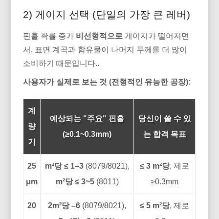
2) 게이지 선택 (단일의 가장 큰 레버)
핀홀 확률 증가
비선형적으로
게이지가 떨어지면
서, 표면 계곡과 함유물이 나머지 두께를 더 많이
소비하기 때문입니다..
사용자가 실제로 보는 것 (전형적인 유능한 공장):
계
예상되는 "주요" 핀홀
당신이 쓸 수 있
량
(≥0.1~0.3mm)
는 합격 목표
기
25
m²당 ≤ 1–3
(8079/8021),
≤ 3 m²당
, 제로
μm
m²당 ≤ 3~5
(8011)
≥0.3mm
20
2m²당 –6
(8079/8021),
≤ 5 m²당
, 제로