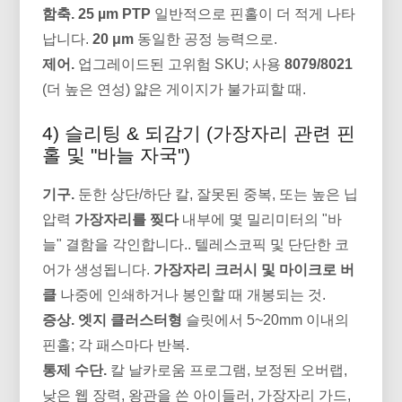
함축.
25 µm PTP
일반적으로 핀홀이 더 적게 나타
납니다.
20 μm
동일한 공정 능력으로.
제어.
업그레이드된 고위험 SKU; 사용
8079/8021
(더 높은 연성) 얇은 게이지가 불가피할 때.
4) 슬리팅 & 되감기 (가장자리 관련 핀
홀 및 "바늘 자국")
기구.
둔한 상단/하단 칼, 잘못된 중복, 또는 높은 닙
압력
가장자리를 찢다
내부에 몇 밀리미터의 "바
늘" 결함을 각인합니다.. 텔레스코픽 및 단단한 코
어가 생성됩니다.
가장자리 크러시 및 마이크로 버
클
나중에 인쇄하거나 봉인할 때 개봉되는 것.
증상.
엣지 클러스터형
슬릿에서 5~20mm 이내의
핀홀; 각 패스마다 반복.
통제 수단.
칼 날카로움 프로그램, 보정된 오버랩,
낮은 웹 장력, 왕관을 쓴 아이들러, 가장자리 가드,