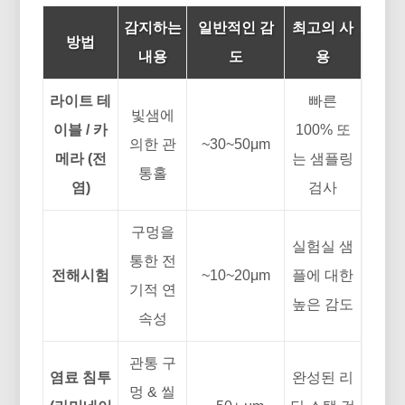
감지하는
일반적인 감
최고의 사
방법
내용
도
용
라이트 테
빠른
빛샘에
이블 / 카
100% 또
의한 관
~30~50μm
메라 (전
는 샘플링
통홀
염)
검사
구멍을
실험실 샘
통한 전
전해시험
~10~20μm
플에 대한
기적 연
높은 감도
속성
관통 구
염료 침투
완성된 리
멍 & 씰