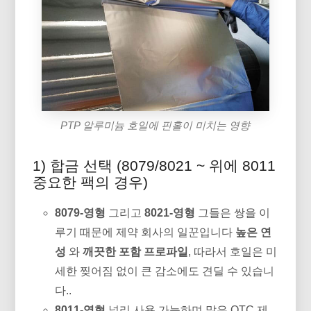
PTP 알루미늄 호일에 핀홀이 미치는 영향
1) 합금 선택 (8079/8021 ~ 위에 8011
중요한 팩의 경우)
8079-영형
그리고
8021-영형
그들은 쌍을 이
루기 때문에 제약 회사의 일꾼입니다
높은 연
성
와
깨끗한 포함 프로파일
, 따라서 호일은 미
세한 찢어짐 없이 큰 감소에도 견딜 수 있습니
다..
8011-영형
널리 사용 가능하며 많은 OTC 제