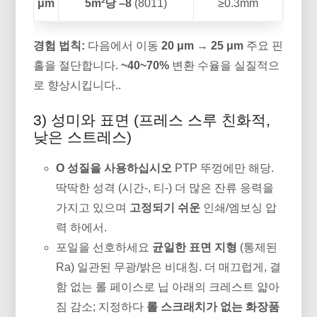
μm
5m²당 –8
(8011)
≥0.3mm
경험 법칙:
다음에서 이동
20 μm → 25 μm
주요 핀
홀을 절단합니다.
~40~70%
변환 수율을 실질적으
로 향상시킵니다..
3) 성미와 표면 (프레스 스루 친화적,
낮은 스트레스)
O 성질을 사용하십시오
PTP 뚜껑에만 해당.
딱딱한 성격 (시간-, 티-) 더 많은 잔류 응력을
가지고 있으며
고정되기 쉬운
인쇄/엠보싱 압
력 하에서.
포일을 선호하세요
균일한 표면 지형
(통제된
Ra) 일관된 무광/밝은 비대칭. 더 매끄럽게, 결
함 없는 롤 페이스로 닙 아래의 크레스트 얇아
짐 감소; 지정하다
롤 스크래치가 없는 화장품