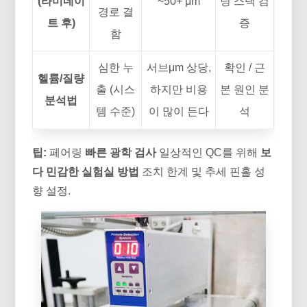
(라미네이
~50+ μm
딩 스택 검
경로 결
트 후)
증
함
심한 누
서브μm 상당,
확인 / 근
헬륨/질량
출 (시스
하지만 비용
본 원인 분
분석법
템 수준)
이 많이 든다
석
팁:
페어링
빠른 광학 검사
일상적인 QC를 위해
보
다 민감한 실험실 방법
조치 한계 및 추세 핀홀 성
향 설정.