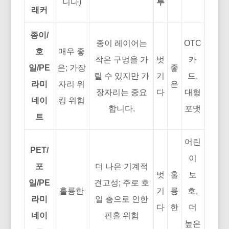
니다)
루
래커
종이/
종이 레이어는
OTC
호
매우 좋
작은 구멍을 가
벗
카
일/PE
은; 가장
좋
릴 수 있지만 가
기
드,
라미
자리 위
은
장자리는 중요
다
대형
네이
킹 위험
합니다.
포맷
트
어린
PET/
이
포
더 나은 기계적
벗
훌
보
일/PE
견고성; 주로 호
훌륭한
기
륭
호,
라미
일 층으로 인한
다
한
더
네이
핀홀 위험
높은