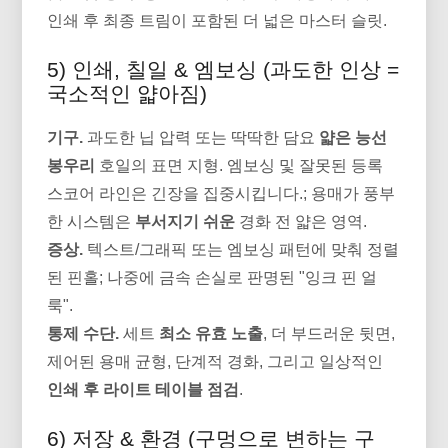
인쇄 후 최종 트림이 포함된 더 넓은 마스터 슬릿.
5) 인쇄, 칠일 & 엠보싱 (과도한 인상 =
국소적인 얇아짐)
기구.
과도한 닙 압력 또는 딱딱한 담요
얇은 능선
봉우리
호일의 표면 지형. 엠보싱 및 잘못된 등록
스코어 라인은 긴장을 집중시킵니다.; 용매가 풍부
한 시스템은
부서지기 쉬운
경화 전 얇은 영역.
증상.
텍스트/그래픽 또는 엠보싱 패턴에 맞춰 정렬
된 핀홀; 나중에 금속 손실로 판명된 "잉크 핀 얼
룩".
통제 수단.
세트
최소 유효 노출
, 더 부드러운 뒷면,
제어된 용매 균형, 단계적 경화, 그리고 일상적인
인쇄 후 라이트 테이블 점검
.
6) 저장 & 환경 (구멍으로 변하는 구