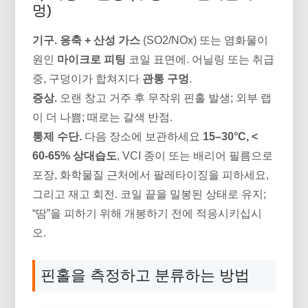
멍)
기구.
응축 + 산성 가스
(SO2/NOx) 또는 염화물이
원인
마이크로 피팅
코일 표면에. 어닐링 또는 취급
중, 구덩이가 합쳐지다
관통 구멍
.
증상.
오랜 창고 거주 후 무작위 핀홀 발생; 외부 랩
이 더 나쁨; 때로는 갈색 반점.
통제 수단.
다음 장소에 보관하세요
15–30°C, <
60-65% 상대습도
, VCI 종이 또는 배리어 필름으로
포장, 화학물질 근처에서 팔레타이징을 피하세요,
그리고 재고 회전. 코일 끝을 밀봉된 상태로 유지;
“땀”을 피하기 위해 개봉하기 전에 적응시키십시
오.
핀홀을 측정하고 분류하는 방법