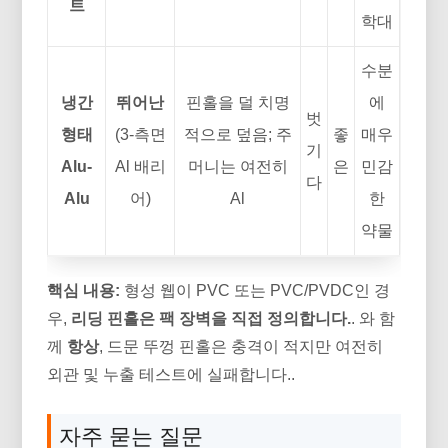
트
학대
수분
냉간
뛰어난
핀홀을 덜 치명
에
벗
형태
(3-측면
적으로 덮음; 주
좋
매우
기
Alu-
Al 배리
머니는 여전히
은
민감
다
Alu
어)
Al
한
약물
핵심 내용:
형성 웹이 PVC 또는 PVC/PVDC인 경
우,
리딩 핀홀은 팩 장벽을 직접 정의합니다.
. 와 함
께
항상
, 드문 뚜껑 핀홀은 충격이 적지만 여전히
외관 및 누출 테스트에 실패합니다..
자주 묻는 질문