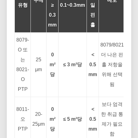
두께
메모
유형
≥
0.1~0.3mm
일
0.3
핀
mm
홀
8079-
8079/8021
O 또
0
<
더 나은 핀
는
25
m²
≤ 3 m²당
0.5
홀 저항을
8021-
μm
당
mm
위해 선택
O
됨
PTP
보다 엄격
8011-
0
<
20-
한 취급 통
오
m²
≤ 5 m²당
0.5
25μm
제가 필요
PTP
당
mm
함