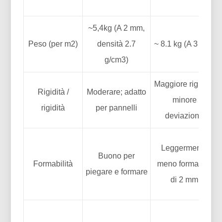
~5,4kg (A 2 mm,
Peso (per m2)
densità 2.7
~ 8.1 kg (A 3 mm)
g/cm3)
Maggiore rigidità;
Rigidità /
Moderare; adatto
minore
rigidità
per pannelli
deviazione
Leggermente
Buono per
Formabilità
meno formabile
piegare e formare
di 2 mm