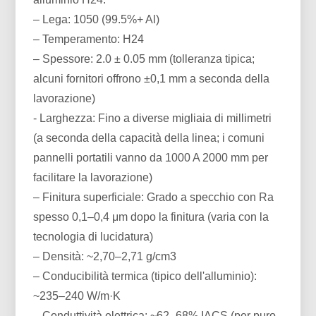
– Lega: 1050 (99.5%+ Al)
– Temperamento: H24
– Spessore: 2.0 ± 0.05 mm (tolleranza tipica;
alcuni fornitori offrono ±0,1 mm a seconda della
lavorazione)
- Larghezza: Fino a diverse migliaia di millimetri
(a seconda della capacità della linea; i comuni
pannelli portatili vanno da 1000 A 2000 mm per
facilitare la lavorazione)
– Finitura superficiale: Grado a specchio con Ra
spesso 0,1–0,4 μm dopo la finitura (varia con la
tecnologia di lucidatura)
– Densità: ~2,70–2,71 g/cm3
– Conducibilità termica (tipico dell'alluminio):
~235–240 W/m·K
– Conduttività elettrica: ~62–68% IACS (per puro