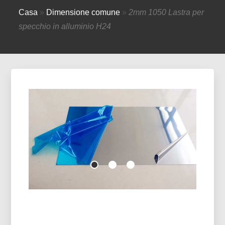
Casa
»
Dimensione comune
»
2mm 1050 Lastra per
specchio in alluminio H24