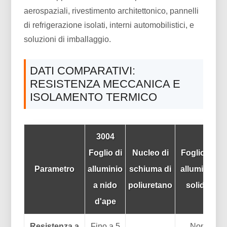
aerospaziali, rivestimento architettonico, pannelli
di refrigerazione isolati, interni automobilistici, e
soluzioni di imballaggio.
DATI COMPARATIVI:
RESISTENZA MECCANICA E
ISOLAMENTO TERMICO
3004
Foglio di
Nucleo di
Foglio di
Parametro
alluminio
schiuma di
alluminio
a nido
poliuretano
solido
d'ape
Resistenza a
Fino a 5
Non