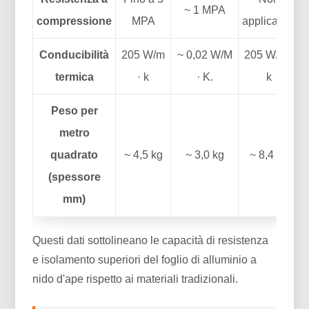
~ 1 MPA
compressione
MPA
applicabile
Conducibilità
205 W/m
~ 0,02 W/M
205 W/m ·
termica
· k
· K.
k
Peso per
metro
quadrato
~ 4,5 kg
~ 3,0 kg
~ 8,4 kg
(spessore
mm)
Questi dati sottolineano le capacità di resistenza
e isolamento superiori del foglio di alluminio a
nido d'ape rispetto ai materiali tradizionali.