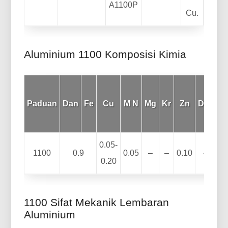
A1100P
Cu.
Aluminium 1100 Komposisi Kimia
La
Paduan
Dan
Fe
Cu
M N
Mg
Kr
Zn
Dari
M
m
0.05-
1100
0.9
0.05
–
–
0.10
–
0.20
1100 Sifat Mekanik Lembaran
Aluminium