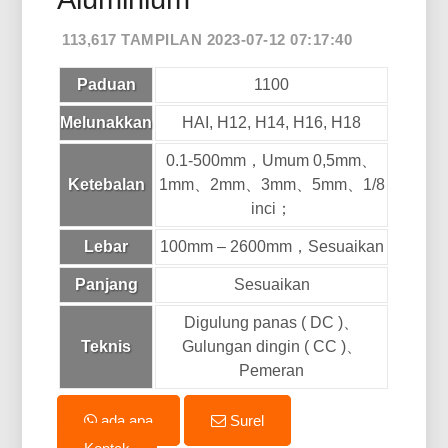
113,617 TAMPILAN 2023-07-12 07:17:40
Paduan
1100
Melunakkan
HAI, H12, H14, H16, H18
0.1-500mm，Umum 0,5mm、
Ketebalan
1mm、2mm、3mm、5mm、1/8
inci；
Lebar
100mm – 2600mm，Sesuaikan
Panjang
Sesuaikan
Digulung panas ( DC )、
Teknis
Gulungan dingin ( CC )、
Pemeran
ada apa
Surel