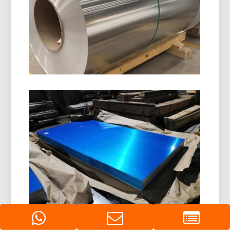
8011 Kumparan Penutup
Aluminium H14
8011 Kumparan Penutup Aluminium H14 dirancang
khusus untuk pembuatan tutup botol, tutup ROPP,
tutup sekrup, dan penutupan minuman. Ini
menawarkan kemampuan bentuk yang sangat
baik, tahan korosi, dan kualitas permukaan yang
unggul.