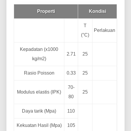
Properti
Kondisi
T
Perlakuan
(°C)
Kepadatan (x1000
2.71
25
kg/m2)
Rasio Poisson
0.33
25
70-
Modulus elastis (IPK)
25
80
Daya tarik (Mpa)
110
Kekuatan Hasil (Mpa)
105