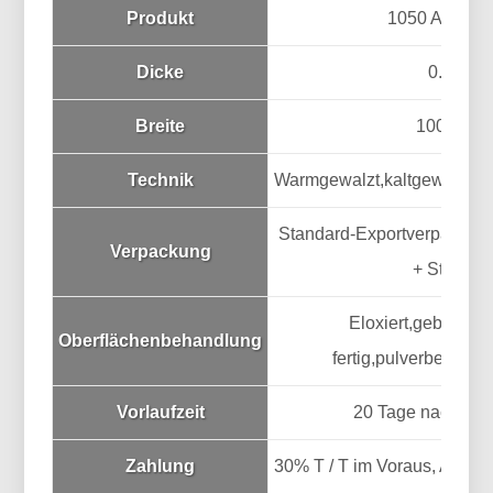
Produkt
1050 Alumini
Dicke
0.3~10
Breite
100~120
Technik
Warmgewalzt,kaltgewalzt,
Standard-Exportverpackung
Verpackung
+ Sternstr
Eloxiert,gebürstet,
Oberflächenbehandlung
fertig,pulverbeschich
Vorlaufzeit
20 Tage nach Vor
Zahlung
30% T / T im Voraus, Abwä