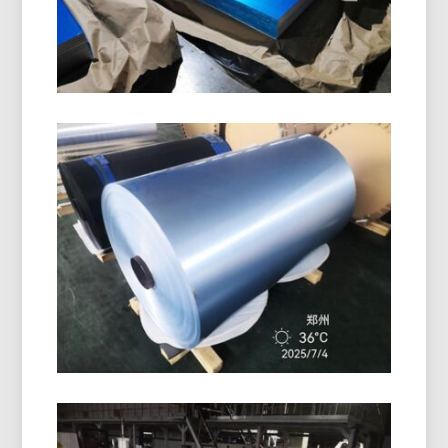
Schraubverschlüsse, und Getränkeverschlüsse.
Es bietet hervorragende Formbarkeitsfähigkeit,
Korrosionsbeständigkeit, und hervorragende
Oberflächenqualität.
Marinequalität 5086 H116
Aluminiumplatte
Erfahren Sie, wie Marinequalität 5086 Die H116-
Aluminiumplatte bietet hervorragende Leistung in
Rümpfen, Decks, und Offshore-Ausrüstung mit
einer bewährten Ausgewogenheit der Stärke,
Haltbarkeit, und leichtes Design.
PE-Beschichtete
Aluminiumfolienrolle