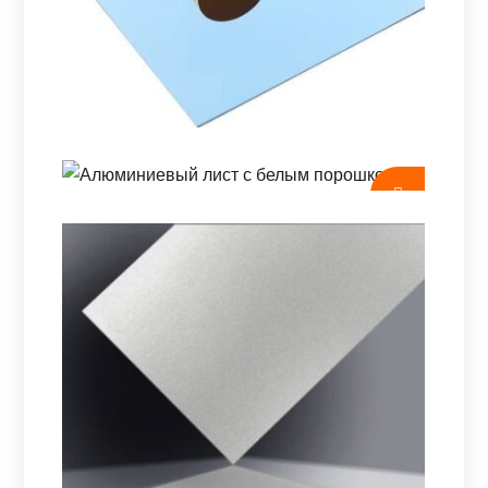
характеристики корпуса., палубы, и морское
оборудование с проверенным балансом сил,
долговечность, и легкая конструкция.
Алюминиевый Зеркальный Лист
Со Сверхвысокой
Отражательной Способностью
Алюминиевый Лист С Белым
Порошком
Алюминиевый зеркальный лист со
сверхвысокой отражающей способностью и
Изучите алюминиевые листы с белым
видимым отражением 95–98%., низкий разброс
порошком премиум -класса с превосходной
(ТИС <1%), и консультации по спецификациям
погодой, защита царапин, и гладкая отделка -
для BRDF, спектральные кривые и покрытия.
доступная для архитектурных, вывески, и
промышленное использование.