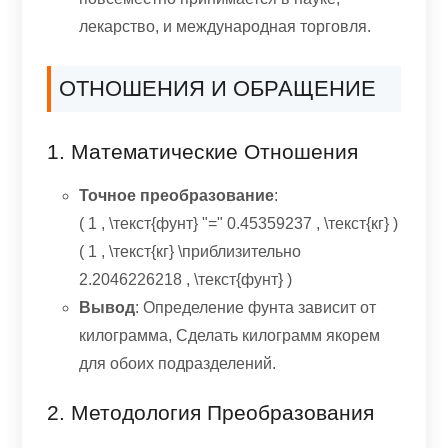
лекарство, и международная торговля.
ОТНОШЕНИЯ И ОБРАЩЕНИЕ
1. Математические Отношения
Точное преобразование
:
( 1 , \текст{фунт} "=" 0.45359237 , \текст{кг} )
( 1 , \текст{кг} \приблизительно
2.2046226218 , \текст{фунт} )
Вывод
: Определение фунта зависит от
килограмма, Сделать килограмм якорем
для обоих подразделений.
2. Методология Преобразования