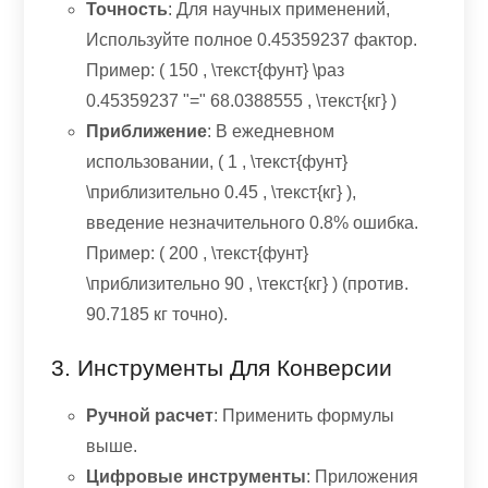
Точность
: Для научных применений,
Используйте полное 0.45359237 фактор.
Пример: ( 150 , \текст{фунт} \раз
0.45359237 "=" 68.0388555 , \текст{кг} )
Приближение
: В ежедневном
использовании, ( 1 , \текст{фунт}
\приблизительно 0.45 , \текст{кг} ),
введение незначительного 0.8% ошибка.
Пример: ( 200 , \текст{фунт}
\приблизительно 90 , \текст{кг} ) (против.
90.7185 кг точно).
3. Инструменты Для Конверсии
Ручной расчет
: Применить формулы
выше.
Цифровые инструменты
: Приложения