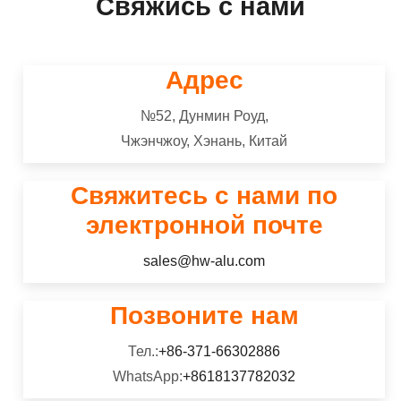
Свяжись с нами
изготавливается с рисунком небольших
5182 алюминиевый сплав относится к 5000 ряд
отверстий или перфорации по всему
(Аль-Мг-Си) сплав，имеет хорошую
материалу..
коррозионную стойкость, отличная
Адрес
свариваемость, хорошая холодная
обрабатываемость, и средней силы.
№52, Дунмин Роуд,
Чжэнчжоу, Хэнань, Китай
Свяжитесь с нами по
электронной почте
sales@hw-alu.com
Позвоните нам
Тел.:
+86-371-66302886
WhatsApp:
+8618137782032