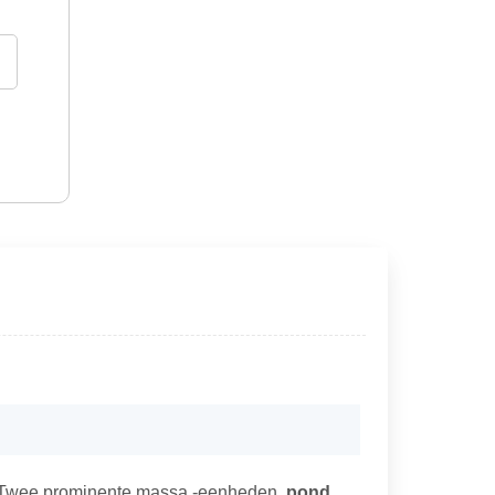
n. Twee prominente massa -eenheden,
pond