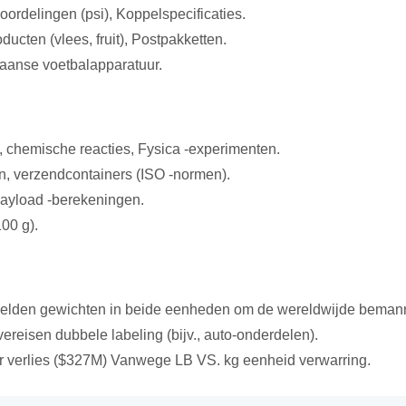
eoordelingen (psi), Koppelspecificaties.
cten (vlees, fruit), Postpakketten.
kaanse voetbalapparatuur.
, chemische reacties, Fysica -experimenten.
n, verzendcontainers (ISO -normen).
, Payload -berekeningen.
100 g).
melden gewichten in beide eenheden om de wereldwijde bemann
vereisen dubbele labeling (bijv., auto-onderdelen).
er verlies ($327M) Vanwege LB VS. kg eenheid verwarring.