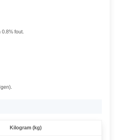
n 0.8% fout.
lgen).
Kilogram (kg)