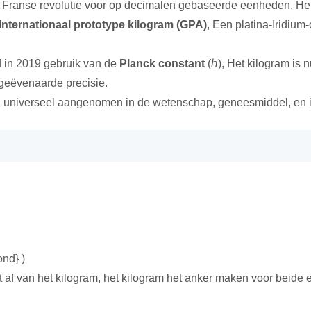
e Franse revolutie voor op decimalen gebaseerde eenheden, Het
Internationaal prototype kilogram (GPA)
, Een platina-Iridium-
d in 2019 gebruik van de
Planck constant
(ℎ), Het kilogram is
eëvenaarde precisie.
, universeel aangenomen in de wetenschap, geneesmiddel, en i
ond} )
gt af van het kilogram, het kilogram het anker maken voor beide