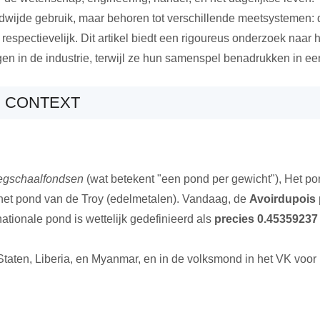
dwijde gebruik, maar behoren tot verschillende meetsystemen:
, respectievelijk. Dit artikel biedt een rigoureus onderzoek naar h
n in de industrie, terwijl ze hun samenspel benadrukken in e
E CONTEXT
gschaalfondsen
(wat betekent "een pond per gewicht"), Het pon
 het pond van de Troy (edelmetalen). Vandaag, de
Avoirdupois
nationale pond is wettelijk gedefinieerd als
precies 0.45359237
taten, Liberia, en Myanmar, en in de volksmond in het VK voor