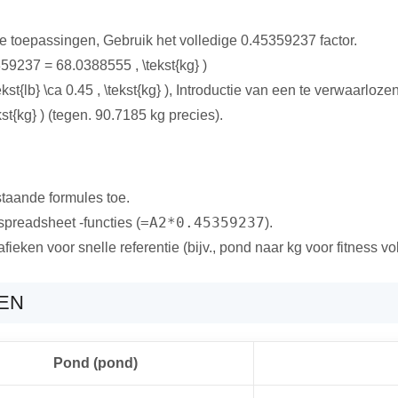
e toepassingen, Gebruik het volledige 0.45359237 factor.
359237 = 68.0388555 , \tekst{kg} )
\tekst{lb} \ca 0.45 , \tekst{kg} ), Introductie van een te verwaarloze
kst{kg} ) (tegen. 90.7185 kg precies).
taande formules toe.
=A2*0.45359237
 spreadsheet -functies (
).
fieken voor snelle referentie (bijv., pond naar kg voor fitness vo
EN
Pond (pond)