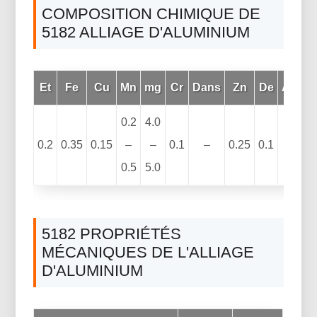
COMPOSITION CHIMIQUE DE
5182 ALLIAGE D'ALUMINIUM
Et
Fe
Cu
Mn
mg
Cr
Dans
Zn
De
Autre
0.2
4.0
0.2
0.35
0.15
–
–
0.1
–
0.25
0.1
0.5
5.0
5182 PROPRIÉTÉS
MÉCANIQUES DE L'ALLIAGE
D'ALUMINIUM