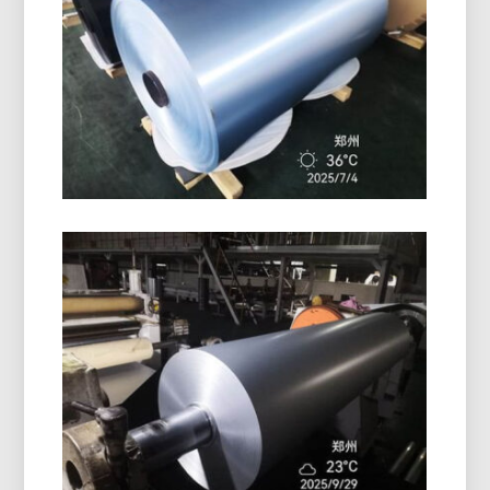
Découvrez comment la qualité marine 5086 La
plaque d'aluminium H116 offre des performances
exceptionnelles dans les coques, ponts, et des
équipements offshore avec un équilibre de force
éprouvé, durabilité, et conception légère.
Rouleau De Papier D'aluminium
Enduit De PE
Le rouleau de papier d'aluminium enduit de PE de
haute qualité offre une excellente protection de
surface, résistance à l'humidité, et des
performances fiables pour l'emballage et
l'isolation.