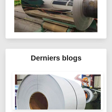
offrant une résistance exceptionnelle à l’humidité,
excellente formabilité, et une protection fiable
pendant la durée de conservation.
Miroir En Aluminium Pour Capteur
Solaire Thermique
Derniers blogs
Découvrez l'aluminium miroir avancé pour les
systèmes de capteurs solaires thermiques —
optiques sophistiquées, panneaux sandwich
légers et revêtements multicouches de protection
pour les collectionneurs de nouvelle génération.