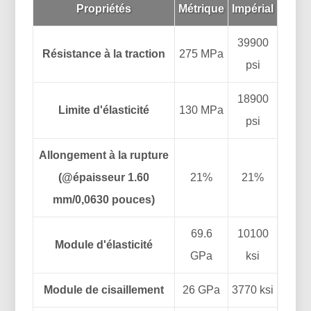
Propriétés
Métrique
Impérial
39900
Résistance à la traction
275 MPa
psi
18900
Limite d'élasticité
130 MPa
psi
Allongement à la rupture
(@épaisseur 1.60
21%
21%
mm/0,0630 pouces)
69.6
10100
Module d'élasticité
GPa
ksi
Module de cisaillement
26 GPa
3770 ksi