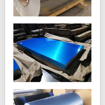
8011 Bobine De Fermeture En
Aluminium H14
8011 La bobine de fermeture en aluminium H14
est spécialement conçue pour la fabrication de
capsules de bouteilles, Bouchons ROPP,
bouchons à vis, et fermetures de boissons. Il offre
une excellente formabilité, résistance à la
corrosion, et une qualité de surface supérieure.
Qualité Marine 5086 Plaque
D'aluminium H116