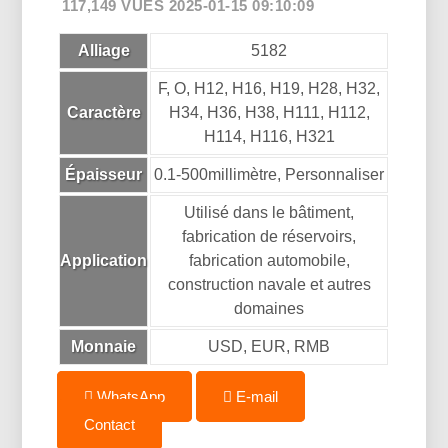
117,149 VUES 2025-01-15 09:10:09
Alliage
5182
F, O, H12, H16, H19, H28, H32,
Caractère
H34, H36, H38, H111, H112,
H114, H116, H321
Épaisseur
0.1-500millimètre, Personnaliser
Utilisé dans le bâtiment,
fabrication de réservoirs,
Application
fabrication automobile,
construction navale et autres
domaines
Monnaie
USD, EUR, RMB
WhatsApp
E-mail
Contact