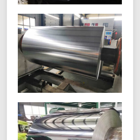
Papier D'aluminium D'emballage
Pharmaceutique Sous Blister
Découvrez le papier d'aluminium pour emballage
blister pharmaceutique avec une humidité
supérieure, oxygène, et protection contre la
lumière. Idéal pour sécuriser, écurie, et un
emballage de médicament conforme.
8021 Feuille D'aluminium De
Formage À Froid
8021 Le papier d'aluminium formé à froid est
conçu pour les emballages blister exigeants.,