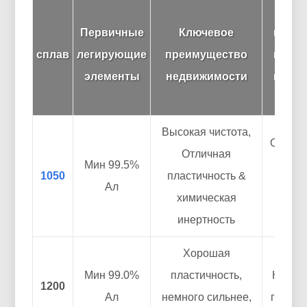
Тип
Первичные
Ключевое
приме
сплав
легирующие
преимущество
компо
элементы
недвижимости
качес
фо
Высокая чистота,
Общая
Отличная
Мин 99.5%
упа
1050
пластичность &
Ал
конд
химическая
фо
инертность
Хорошая
Мин 99.0%
пластичность,
Крышк
1200
Ал
немного сильнее,
гибкая