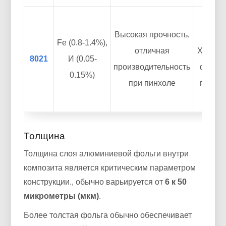
Фарма
Высокая прочность,
(нап
Fe (0.8-1.4%),
отличная
Холодн
8021
И (0.05-
производительность
фольги
0.15%)
при пинхоле
промы
бар
Толщина
Толщина слоя алюминиевой фольги внутри
композита является критическим параметром
конструкции., обычно варьируется от
6 к 50
микрометры (мкм)
.
Более толстая фольга обычно обеспечивает