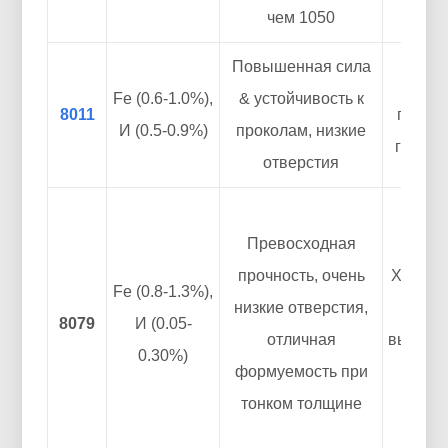
чем 1050
Повышенная сила
Еда,
Fe (0.6-1.0%),
& устойчивость к
8011
промы
И (0.5-0.9%)
проколам, низкие
гибкая
отверстия
Фарма
Превосходная
(нап
прочность, очень
Холодн
Fe (0.8-1.3%),
низкие отверстия,
фол
8079
И (0.05-
отличная
высоко
0.30%)
формуемость при
упако
тонком толщине
пи
про