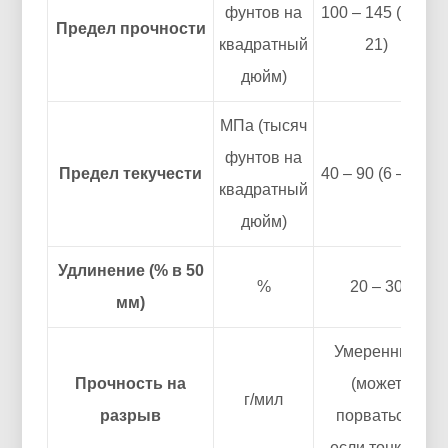
фунтов на
100 – 145 (15 –
Предел прочности
квадратный
21)
дюйм)
МПа (тысяч
фунтов на
Предел текучести
40 – 90 (6 – 13)
квадратный
дюйм)
Удлинение (% в 50
%
20 – 30
мм)
Умеренный
Прочность на
(может
г/мил
разрыв
порваться,
если тонкий)