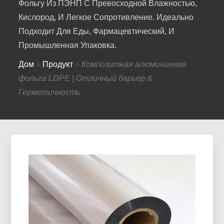
Фольгу Из ПЭНП С Превосходной Влажностью,
Кислород, И Легкое Сопротивление. Идеально
Подходит Для Еды, Фармацевтический, И
Промышленная Упаковка.
Дом
»
Продукт
»
Композитная алюминиевая
фольга LDPE | Отличный барьер &
Герметичность