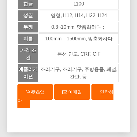
합금
1100
성질
영형, H12, H14, H22, H24
두께
0.3~10mm, 맞춤화하다；
지름
100mm – 1500mm, 맞춤화하다
가격 조
본선 인도, CRF, CIF
건
애플리케
조리기구, 조리기구, 주방용품, 패널,
이션
간판, 등.
왓츠앱
이메일
연락하
다