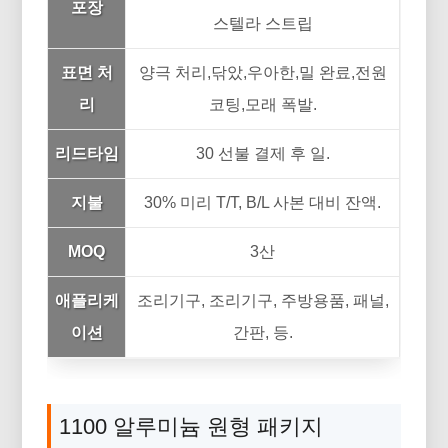
포장
스텔라 스트립
표면 처
양극 처리,닦았,우아한,밀 완료,전원
리
코팅,모래 폭발.
리드타임
30 선불 결제 후 일.
지불
30% 미리 T/T, B/L 사본 대비 잔액.
MOQ
3산
애플리케
조리기구, 조리기구, 주방용품, 패널,
이션
간판, 등.
1100 알루미늄 원형 패키지