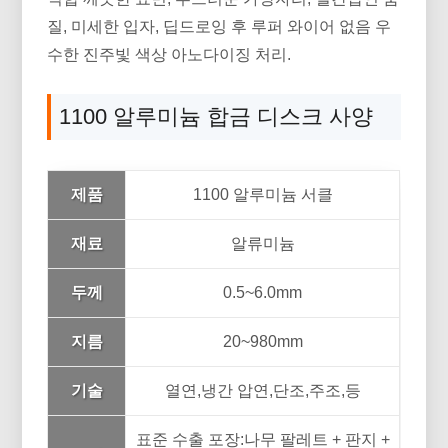
질, 미세한 입자, 딥드로잉 후 루퍼 와이어 없음 우
수한 진주빛 색상 아노다이징 처리.
1100 알루미늄 합금 디스크 사양
제품
1100 알루미늄 서클
재료
알류미늄
두께
0.5~6.0mm
지름
20~980mm
기술
열연,냉간 압연,단조,주조,등
표준 수출 포장:나무 팔레트 + 판지 +