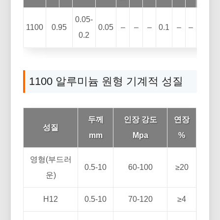
0.05-
1100
0.95
0.05
–
–
–
0.1
–
–
–
0.
0.2
1100 알루미늄 원형 기계적 성질
두께
인장 강도
연장
성질
mm
Mpa
%
영형(부드러
0.5-10
60-100
≥20
운)
H12
0.5-10
70-120
≥4