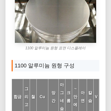
1100 알루미늄 원형 표면 디스플레이
1100 알루미늄 원형 구성
마
그
~
망
그
크
아
칼
합금
리
철
Cu
안
V
의
간
네
롬
연
슘
고
에
슘