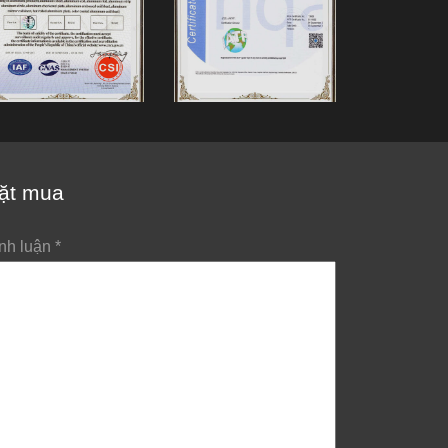
ặt mua
nh luận
*