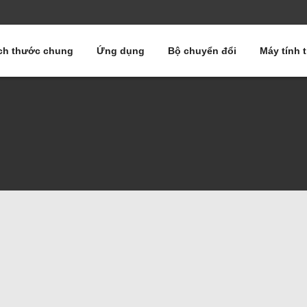
ch thước chung
Ứng dụng
Bộ chuyển đổi
Máy tính 
5 Thanh Nhôm Tấm Lốp