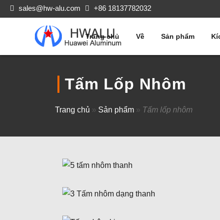
sales@hw-alu.com
+86 18137782032
Trang chủ
Về
Sản phẩm
Kí
Tấm Lốp Nhôm
Trang chủ
»
Sản phẩm
»
Tấm lốp nhôm