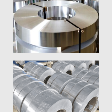
Výrobca exportuje 1060 hliníkový pás za super
nízku cenu na konci roka, najlepší produkt za
najnižšiu cenu
1 Palcové Široké Hliníkové Pásy
Prispôsobená šírka hliníkového pásu, vysoká
čistota, výrobca pásov z hliníkovej zliatiny s
vynikajúcou odolnosťou proti korózii, 1palcový
hliníkový pásik, 1/2 palcový hliníkový pásik.