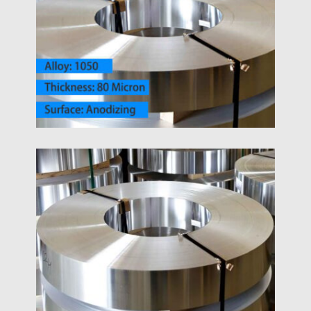
80-Pás Z Mikronovej Eloxovanej
Hliníkovej Fólie
Vysoko odolný 80-mikrónový eloxovaný pásik z
hliníkovej fólie pre dekoratívne lemovanie, tepelný
manažment, Izolácia EMI – prémiové povrchové
úpravy, živé farby a robustná anodická ochrana.