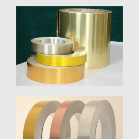
1070 Hliníkový Pásik
Najlepšie 1070 dodávateľ hliníkových pásov v 2024,
najlepšia cena, najkratší dodací čas, dodávky
najvyššej kvality.
5052 Hliníkový Pásik
5séria xxx 5052 hliníkový pás vysokovýkonná
surovina z hliníkovej zliatiny, námorný hliníkový
pás, letecký hliníkový pás, prívod káblového
hliníkového pásu