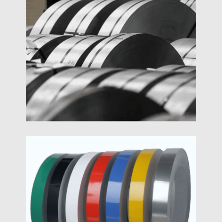
Odolný voči korózii 3004 dodávateľ hliníkových
pásov, najnižšia cena v 2024, 1050 1060 3003 8011
pásik z hliníkovej zliatiny priamy predaj od zdroja
3003 Hliníkový Pásik
Transformátor 3003 cena priameho predaja továrne
na hliníkové pásy, hliníková doska, výrobca pásov
a cievok, ultraširoký hliníkový pás odolný voči
korózii