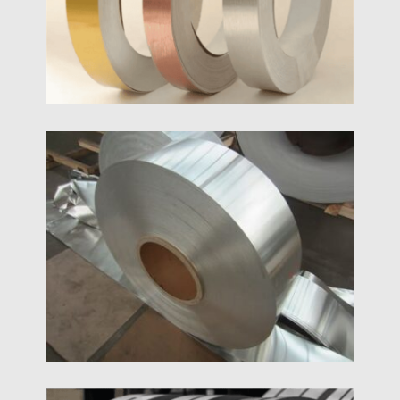
8011 Hliníkový Pásik
8000 séria 8011 hliníkový pás uzáver hliníkový pás
dodávateľ najlepšia cena v Číne，1050 1060 1100
3003 3004 továrenský dodávateľ hliníkovej zliatiny
3004 Hliníkový Pásik