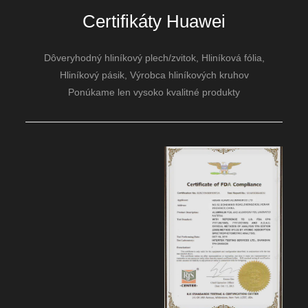
1060 1070 1235 1350 pás z čistej hliníkovej
Certifikáty Huawei
zliatiny,viacúčelový pás káblových trás
Dôveryhodný hliníkový plech/zvitok, Hliníková fólia,
Hliníkový pásik, Výrobca hliníkových kruhov
Ponúkame len vysoko kvalitné produkty