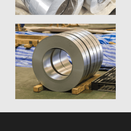
1050 Hliníkový Pásik
Vysoká čistota 1000 sériová hliníková pásová
zliatina, odolný proti korózii a antioxidácii 1050 1060
1100 výroba a predaj hliníkových pásov
1100 Hliníkový Srtip
Predaj za výrobnú cenu 1100 hliníkový pásik 1050