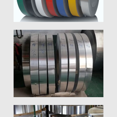
Farebne Potiahnutý Hliníkový
Pásik
Farebne potiahnutý hliníkový pás na predaj za
najlepšiu cenu, 1050 1060 1070 1100 3003 3004
5052 dodávaný výrobcom za najnižšiu cenu
1060 Hliníkový Pásik