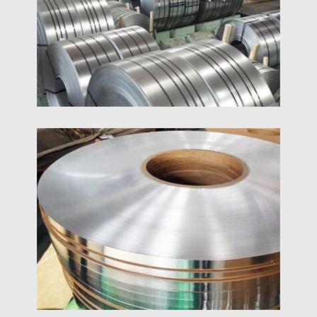
1100 3003 8011 export hliníkových pásov
5005 Hliníkový Pásik
Čínska výrobná cena 5005 dodávka hliníkového
pásu 5052 3003 1050 1060 1070 1100 3004 výrobca
surovín zliatiny hliníkových pásov