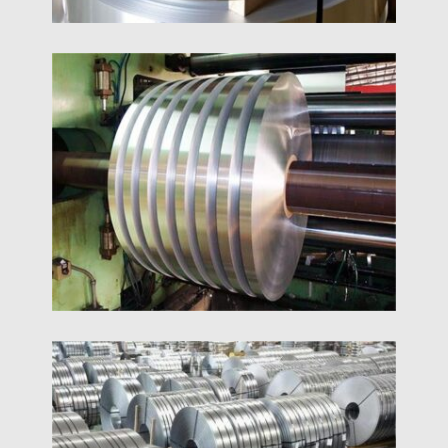
6061 Hliníkový Pásik
6000 séria 6061 Výrobca a výrobca hliníkových
pásov, 1050 1060 1100 3003 3004 export
hliníkových pásových zliatin, 2024 najnižšia cena
Tenké Hliníkové Pásiky
Tenké hliníkové pásy továrenská cena na predaj
Výrobca surovín z hliníkovej zliatiny, 1050 1060