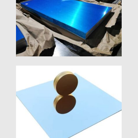
Meriluokka 5086 H116 Alumiinilevy
Opi merilaatuista 5086 H116-alumiinilevy tarjoaa
erinomaisen suorituskyvyn rungoissa, kansi, ja
offshore-laitteet, joiden voimatasapaino on
todistettu, kestävyys, ja kevyt muotoilu.