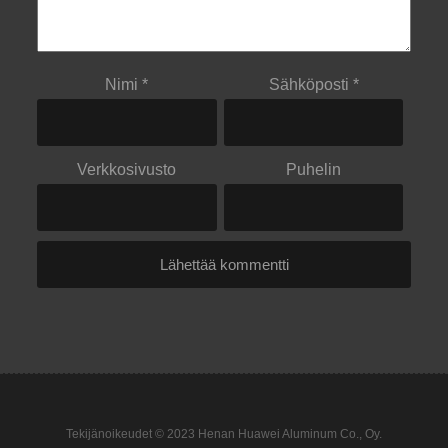
Nimi
*
Sähköposti
*
Verkkosivusto
Puhelin
Tekijänoikeudet © 2023 Henan Huawei Aluminum Co., Oy.