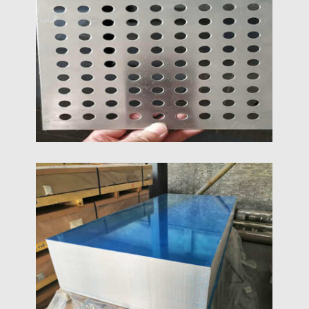
Tässä artikkelissa tutkitaan anodisoidun
alumiinilevyn koko laajuutta, teknisistä perusteista
teollisuussovelluksiin. Se selittää anodisoivan
sähkökemiallisen prosessin, Yksityiskohtaiset
seosvalinta, hahmottaa valmistusvaiheet, ja
verrataan anodisointiin muihin
viimeistelytekniikoihin.
Rei'itetty Alumiinilevy
Rei'itetty alumiinilevy on eräänlainen metallilevy,
joka on valmistettu pienten reikien tai rei'ityskuviolla
koko materiaalissa.