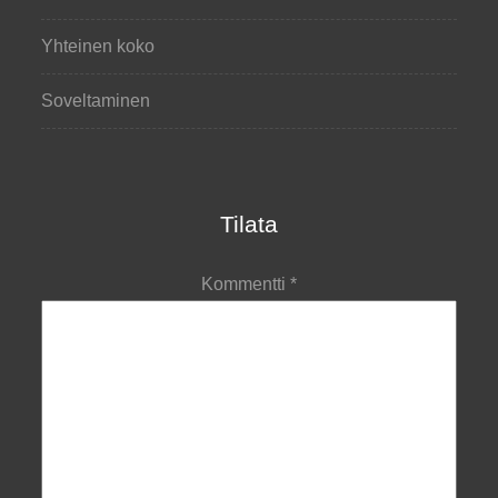
Yhteinen koko
Soveltaminen
Tilata
Kommentti
*