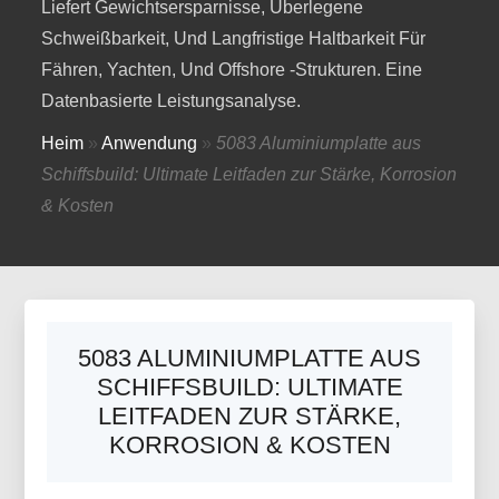
Liefert Gewichtsersparnisse, Überlegene
Schweißbarkeit, Und Langfristige Haltbarkeit Für
Fähren, Yachten, Und Offshore -Strukturen. Eine
Datenbasierte Leistungsanalyse.
Heim
»
Anwendung
»
5083 Aluminiumplatte aus
Schiffsbuild: Ultimate Leitfaden zur Stärke, Korrosion
& Kosten
5083 ALUMINIUMPLATTE AUS
SCHIFFSBUILD: ULTIMATE
LEITFADEN ZUR STÄRKE,
KORROSION & KOSTEN