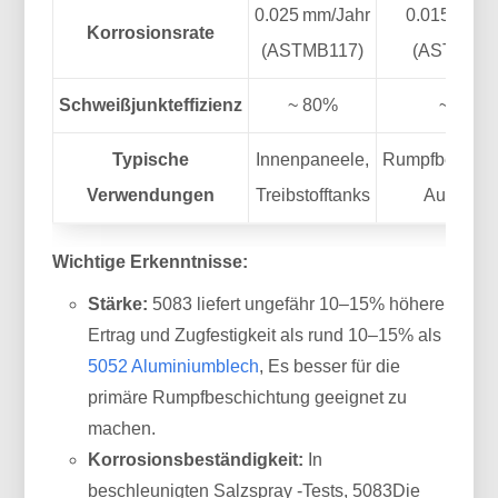
0.025 mm/Jahr
0.015 mm/J
Korrosionsrate
(ASTMB117)
(ASTMB11
Schweißjunkteffizienz
~ 80%
~ 90%
Typische
Innenpaneele,
Rumpfbeschic
Verwendungen
Treibstofftanks
Aufbaute
Wichtige Erkenntnisse:
Stärke:
5083 liefert ungefähr 10–15% höhere
Ertrag und Zugfestigkeit als rund 10–15% als
5052 Aluminiumblech
, Es besser für die
primäre Rumpfbeschichtung geeignet zu
machen.
Korrosionsbeständigkeit:
In
beschleunigten Salzspray -Tests, 5083Die