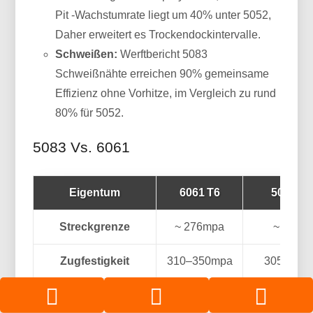
Pit -Wachstumrate liegt um 40% unter 5052,
Daher erweitert es Trockendockintervalle.
Schweißen:
Werftbericht 5083
Schweißnähte erreichen 90% gemeinsame
Effizienz ohne Vorhitze, im Vergleich zu rund
80% für 5052.
5083 Vs. 6061
Eigentum
6061 T6
5083 H1
Streckgrenze
~ 276mpa
~ 215m
Zugfestigkeit
310–350mpa
305–360
Bruchdehnung
8–12%
12–16