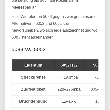
die Leistung als auch die Kosten beim
Meeresbau an.
Hier, Wir refernen 5083 gegen zwei gemeinsame
Alternativen - 5052 und 6061 -, um
hervorzuheben, wo sich jede auszeichnet und wo
5083 steht auseinander.
5083 Vs. 5052
Eigentum
5052 H32
5083 H11
Streckgrenze
~ 193mpa
~ 215mp
Zugfestigkeit
228–276mpa
305–360M
Bruchdehnung
12–16%
12–16%