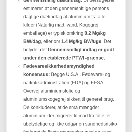
Gennemsnitlig diætindtag:
Undersøgelser
estimerer, at den gennemsnitlige persons
daglige diætindtag af aluminium fra alle
kilder (Naturlig mad, vand, Kogegrej,
emballage) er typisk omkring
0.2 Mg/kg
BW/dag
, eller om
1.4 Mg/kg BW/uge
. Det
betyder det
Gennemsnitligt indtag er godt
under den etablerede PTWI -grænse.
Fødevaresikkerhedsmyndighed
konsensus:
Begge U.S.A.. Fødevare- og
narkotikadministration (FDA) og EFSA
Overvej aluminiumsfolie og
aluminiumskogegrej sikkert til generel brug.
De konkluderer, at de små mængder
aluminium, der migrerer til mad fra folie, er
ubetydelige og ikke udgør en sundhedsrisiko