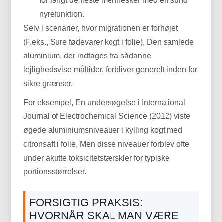
for langt de fleste mennesker med en sund
nyrefunktion.
Selv i scenarier, hvor migrationen er forhøjet
(F.eks., Sure fødevarer kogt i folie), Den samlede
aluminium, der indtages fra sådanne
lejlighedsvise måltider, forbliver generelt inden for
sikre grænser.
For eksempel, En undersøgelse i International
Journal of Electrochemical Science (2012) viste
øgede aluminiumsniveauer i kylling kogt med
citronsaft i folie, Men disse niveauer forblev ofte
under akutte toksicitetstærskler for typiske
portionsstørrelser.
FORSIGTIG PRAKSIS:
HVORNÅR SKAL MAN VÆRE