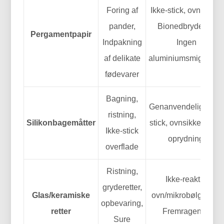
Foring af
Ikke-stick, ovnsikker,
pander,
Bionedbrydeligt,
Pergamentpapir
Indpakning
Ingen
af delikate
aluminiumsmigration
fødevarer
Bagning,
Genanvendelig, ikke
ristning,
Silikonbagemåtter
stick, ovnsikker, Nem
Ikke-stick
oprydning.
overflade
Ristning,
Ikke-reaktiv,
gryderetter,
Glas/keramiske
ovn/mikrobølgeovn,
opbevaring,
retter
Fremragende
Sure