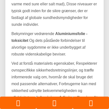
varme med sure eller salt mad), Disse niveauer er
typisk godt inden for de sikre grænser, der er
fastlagt af globale sundhedsmyndigheder for
sunde individer.
Bekymringer vedrørende
Aluminiumsfolie -
toksicitet
Og dets påståede forbindelser til
alvorlige sygdomme er ikke underbygget af
robuste videnskabelige beviser.
Ved at forstå materialets egenskaber, Respekterer
ovnspecifikke sikkerhedsretningslinjer, og træffe
informerede valg om, hvornår de skal bruge det
mod passende alternativer, Forbrugerne kan med
sikkerhed udnytte bekvemmeligheden og
effektiviteten af
aluminiumsfolie i madlavning
, At
sikre både kulinarisk succes og ro i sindet i deres