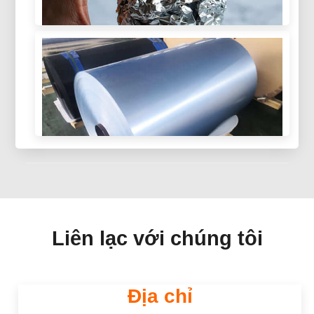
Công dụng & Giải thích lợi ích
Nhôm có dẫn điện không? Khám phá tính dẫn
điện của nhôm, lợi thế chính, và tại sao nó được
sử dụng rộng rãi trong truyền tải điện và các
ứng dụng công nghiệp.
Mở khóa tính bền vững: Sự thật về
việc tái chế lá nhôm
Lá nhôm có thể tái chế được không? Tìm hiểu
cách tái chế lá nhôm, làm thế nào để chuẩn bị
nó đúng cách, và tại sao tái chế giúp giảm chất
thải và tiết kiệm tài nguyên.
Lá nhôm tráng cho các ứng dụng
đóng gói | Mạnh & Đáng tin cậy
Liên lạc với chúng tôi
Giấy nhôm tráng chất lượng cao cho các ứng
dụng đóng gói, cung cấp hàng rào bảo vệ tuyệt
Địa chỉ
vời, Độ bền, và hiệu suất nhất quán.