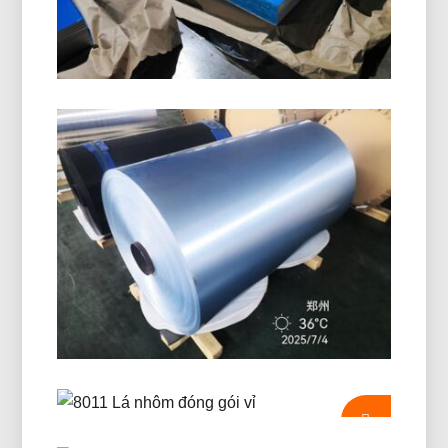
Lớp Biển 5086 Tấm Nhôm H116
Tìm hiểu cách lớp biển 5086 Tấm nhôm H116
mang lại hiệu suất vượt trội cho thân tàu, bộ bài,
và thiết bị ngoài khơi với sự cân bằng về sức
mạnh đã được chứng minh, Độ bền, và thiết kế
nhẹ.
Cuộn Giấy Nhôm Tráng PE