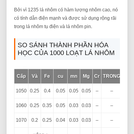
Bởi vì 1235 lá nhôm có hàm lượng nhôm cao, nó
có tính dẫn điện mạnh và được sử dụng rộng rãi
trong lá nhôm tụ điện và lá nhôm pin.
SO SÁNH THÀNH PHẦN HÓA
HỌC CỦA 1000 LOẠT LÁ NHÔM
Cấp
Và
Fe
cu
mn
Mg
Cr
TRONG
Zn
1050
0.25
0.4
0.05
0.05
0.05
–
–
0.05
1060
0.25
0.35
0.05
0.03
0.03
–
–
0.05
1070
0.2
0.25
0.04
0.03
0.03
–
–
0.04