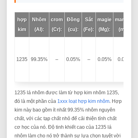
hợp
Nhôm
crom
Đồng
Sắt
magie
mangan
kim
(Al):
(Cr):
(cu):
(Fe):
(Mg):
(mn):
1235
99.35%
–
0.05%
–
0.05%
0.05%
1235 lá nhôm được làm từ hợp kim nhôm 1235,
đó là một phần của
1xxx loạt hợp kim nhôm
. Hợp
kim này bao gồm ít nhất 99.35% nhôm nguyên
chất, với các tạp chất nhỏ để cải thiện tính chất
cơ học của nó. Độ tinh khiết cao của 1235 lá
nhôm làm cho nó trở thành sự lựa chọn tuyệt vời