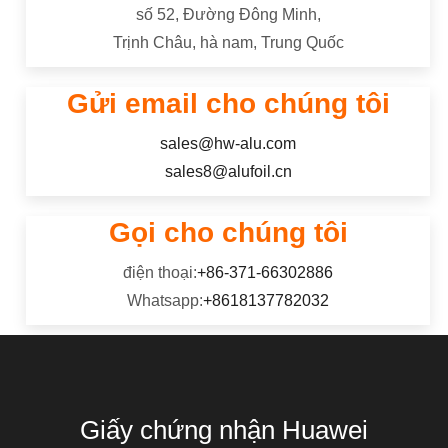
số 52, Đường Đông Minh,
Trịnh Châu, hà nam, Trung Quốc
Gửi email cho chúng tôi
sales@hw-alu.com
sales8@alufoil.cn
Gọi cho chúng tôi
điện thoại:
+86-371-66302886
Whatsapp:
+8618137782032
Giấy chứng nhận Huawei