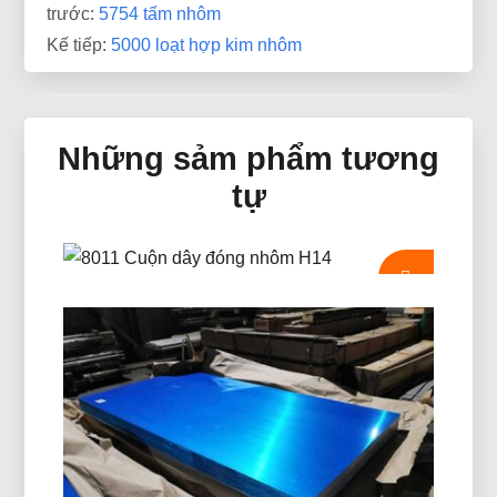
trước:
5754 tấm nhôm
Kế tiếp:
5000 loạt hợp kim nhôm
Những sảm phẩm tương
tự
8011 Cuộn Dây Đóng Nhôm H14
8011 Cuộn đóng nắp nhôm H14 được thiết kế đặc
biệt để sản xuất nắp chai, mũ ROPP, mũ vít, và
đóng cửa đồ uống. Nó cung cấp khả năng định
dạng tuyệt vời, chống ăn mòn, và chất lượng bề
mặt vượt trội.