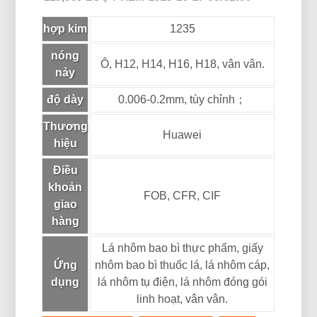
hợp kim
1235
nóng
Ô, H12, H14, H16, H18, vân vân.
nảy
độ dày
0.006-0.2mm, tùy chỉnh；
Thương
Huawei
hiệu
Điều
khoản
FOB, CFR, CIF
giao
hàng
Lá nhôm bao bì thực phẩm, giấy
Ứng
nhôm bao bì thuốc lá, lá nhôm cáp,
dụng
lá nhôm tụ điện, lá nhôm đóng gói
linh hoạt, vân vân.