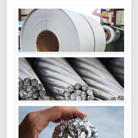
nhiệt mặt trời - quang học được thiết kế, tấm
bánh sandwich nhẹ và lớp phủ nhiều lớp bảo vệ
cho bộ sưu tập thế hệ tiếp theo.
Hợp kim phổ biến của xe tải lạnh
được sử dụng cuộn nhôm tráng PE
Khám phá các hợp kim phổ biến của xe tải lạnh
sử dụng cuộn nhôm phủ PE, bao gồm 3003,
3004, Và 3105. Được thiết kế để chống ăn mòn
tuyệt vời, khả năng tạo hình, và hiệu suất ngoài
Nhôm có dẫn điện không? Của cải,
trời lâu dài.