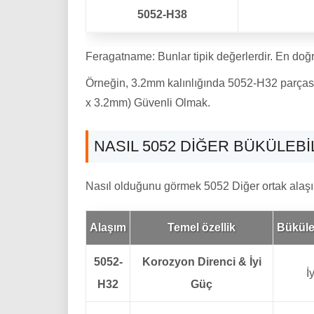
5052-H38
Feragatname: Bunlar tipik değerlerdir. En doğru
Örneğin, 3.2mm kalınlığında 5052-H32 parçasını
x 3.2mm) Güvenli Olmak.
NASIL 5052 DIĞER BÜKÜLEB
Nasıl olduğunu görmek 5052 Diğer ortak alaşım
Alaşım
Temel özellik
Büküleb
5052-
Korozyon Direnci & İyi
İy
H32
Güç