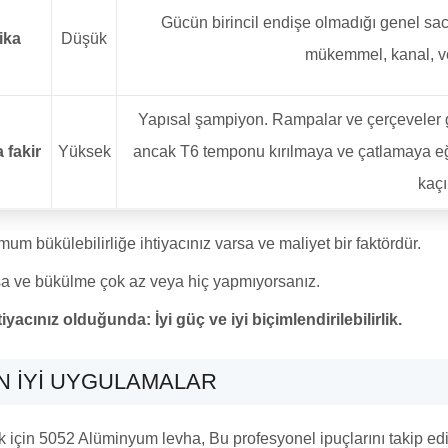
Gücün birincil endişe olmadığı genel sac 
ika
Düşük
mükemmel, kanal, ve
Yapısal şampiyon. Rampalar ve çerçeveler g
a fakir
Yüksek
ancak T6 temponu kırılmaya ve çatlamaya eğil
kaçı
m bükülebilirliğe ihtiyacınız varsa ve maliyet bir faktördür.
a ve bükülme çok az veya hiç yapmıyorsanız.
acınız olduğunda: İyi güç ve iyi biçimlendirilebilirlik.
EN IYI UYGULAMALAR
 için 5052 Alüminyum levha, Bu profesyonel ipuçlarını takip edi