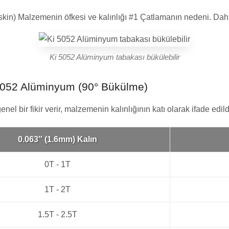
skin) Malzemenin öfkesi ve kalınlığı #1 Çatlamanın nedeni. Daha 
Ki 5052 Alüminyum tabakası bükülebilir
u 5052 Alüminyum (90° Bükülme)
el bir fikir verir, malzemenin kalınlığının katı olarak ifade edildi
0.063″ (1.6mm) Kalın
0T - 1T
1T - 2T
1.5T - 2.5T