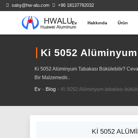
satış@hw-alu.com
+86 18137782032
Ev
Hakkında
Ürün
Ki 5052 Alüminyum 
Ki 5052 Alüminyum Tabakası Bükülebilir? Cevap
Bir Malzemedir..
Ev
»
Blog
»
Ki 5052 Alüminyum tabakası büküleb
KI 5052 ALÜM