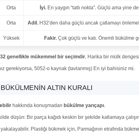
Orta
İyi.
En yaygın “tatlı nokta”. Güçlü ama yine de
Orta
Adil.
H32'den daha güçlü ancak çatlamayı önlemek iç
Yüksek
Fakir.
Çok güçlü ve katı. Önemli bükülme ge
32 genellikle mükemmel bir seçimdir
, Harika bir mülk denge
ız gerekiyorsa, 5052-o kaynak (tavlanmış) En iyi bahisiniz mi.
 BÜKÜLMENIN ALTIN KURALI
bilir
hakkında konuşmadan
bükülme yarıçapı
.
ekilde düşün: Bir parça kağıdı keskin bir şekilde katlamaya çalışır
yakalayabilir. Plastiği bükmek için, Parmağının etrafında bükmeli