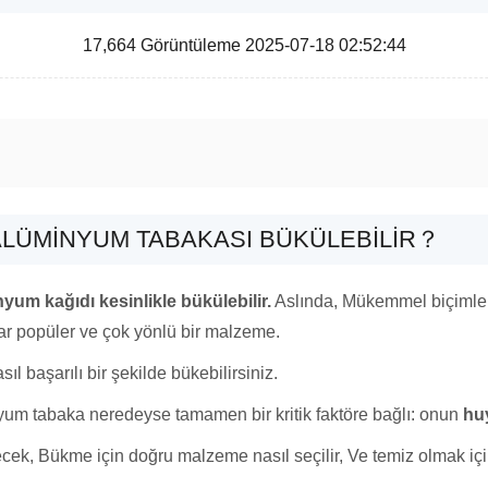
17,664 Görüntüleme 2025-07-18 02:52:44
ALÜMINYUM TABAKASI BÜKÜLEBILIR？
yum kağıdı kesinlikle bükülebilir.
Aslında, Mükemmel biçimlend
adar popüler ve çok yönlü bir malzeme.
l başarılı bir şekilde bükebilirsiniz.
yum tabaka neredeyse tamamen bir kritik faktöre bağlı: onun
hu
k, Bükme için doğru malzeme nasıl seçilir, Ve temiz olmak için