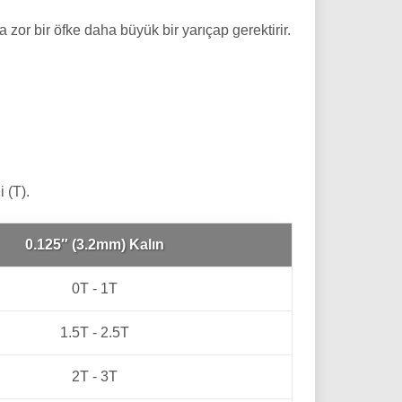
zor bir öfke daha büyük bir yarıçap gerektirir.
 (T).
0.125″ (3.2mm) Kalın
0T - 1T
1.5T - 2.5T
2T - 3T