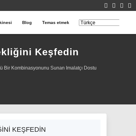
kinesi
Blog
Temas etmek
Çeviriyi
Düzenle
kliğini Keşfedin
stü Bir Kombinasyonunu Sunan Imalatçı Dostu
ĞINI KEŞFEDIN