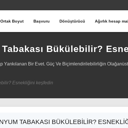
Ortak Boyut
Başvuru
Dönüştürücü
Ağırlık hesap ma
Tabakası Bükülebilir? Esne
 Yankılanan Bir Evet. Güç Ve Biçimlendirilebilirliğin Olağanü
ilir? Esnekliğini keşfedin
INYUM TABAKASI BÜKÜLEBILIR? ESNEKLI