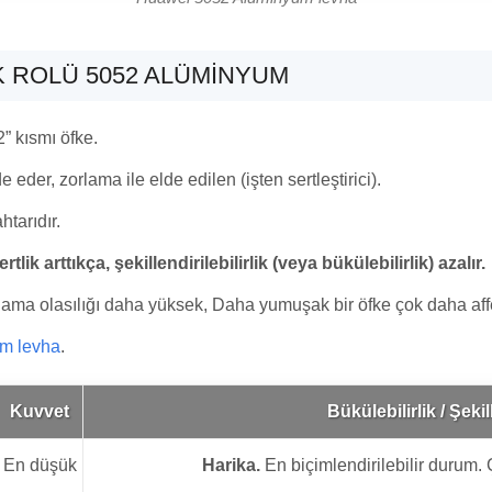
K ROLÜ 5052 ALÜMINYUM
” kısmı öfke.
eder, zorlama ile elde edilen (işten sertleştirici).
tarıdır.
tlik arttıkça, şekillendirilebilirlik (veya bükülebilirlik) azalır.
ama olasılığı daha yüksek, Daha yumuşak bir öfke çok daha affe
m levha
.
Kuvvet
Bükülebilirlik / Şekill
En düşük
Harika.
En biçimlendirilebilir durum. Ço