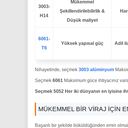
Mükemmel
3003-
Şekillendirilebilirlik &
Har
H14
Düşük maliyet
6061-
Yüksek yapısal güç
Adil il
T6
Nihayetinde, seçmek
3003 alüminyum
Maksimu
Seçmek
6061
Maksimum güce ihtiyacınız vars
Seçmek 5052 Her iki dünyanın en iyisine ihtiy
MÜKEMMEL BIR VIRAJ IÇIN 
Başarılı bir şekilde büküldüğünden emin olmak