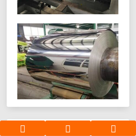
compatíveis.
8021 Folha De Alumínio Para
Conformação A Frio
8021 a folha de alumínio moldada a frio foi
projetada para embalagens blister exigentes,
proporcionando excelente resistência à umidade,
excelente conformabilidade, e proteção confiável
do prazo de validade.
Espelho De Alumínio Para Coletor
Solar Térmico
Últimos blogs