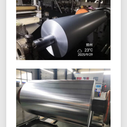
O rolo de folha de alumínio revestido com PE de
alta qualidade oferece excelente proteção de
superfície, Resistência à umidade, e desempenho
confiável para embalagem e isolamento.
Folha De Alumínio Para
Embalagem Em Blister
Farmacêutico
Descubra embalagens blister farmacêuticas em
papel alumínio com umidade superior, oxigênio, e
proteção contra luz. Ideal para segurança,
estável, e embalagens de medicamentos