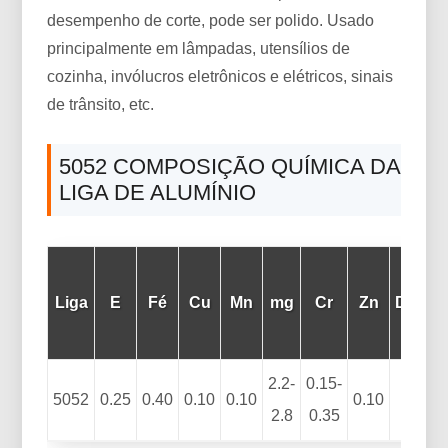
desempenho de corte, pode ser polido. Usado
principalmente em lâmpadas, utensílios de
cozinha, invólucros eletrônicos e elétricos, sinais
de trânsito, etc.
5052 COMPOSIÇÃO QUÍMICA DA
LIGA DE ALUMÍNIO
Ou
Liga
E
Fé
Cu
Mn
mg
Cr
Zn
De
C
2.2-
0.15-
5052
0.25
0.40
0.10
0.10
0.10
–
2.8
0.35