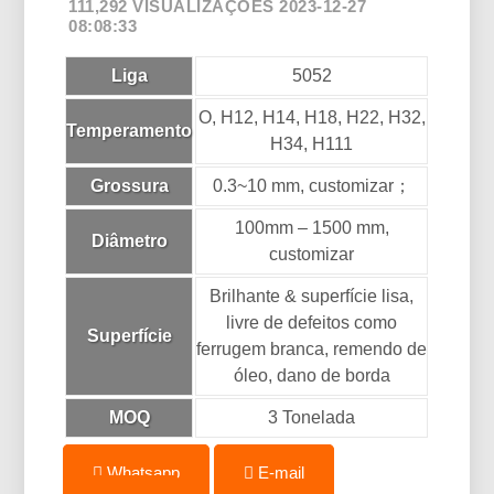
111,292 VISUALIZAÇÕES 2023-12-27
08:08:33
Liga
5052
O, H12, H14, H18, H22, H32,
Temperamento
H34, H111
Grossura
0.3~10 mm, customizar；
100mm – 1500 mm,
Diâmetro
customizar
Brilhante & superfície lisa,
livre de defeitos como
Superfície
ferrugem branca, remendo de
óleo, dano de borda
MOQ
3 Tonelada
Whatsapp
E-mail