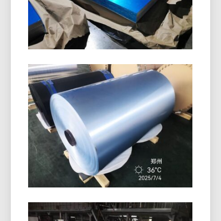
rosca, e fechamentos de bebidas. Oferece
excelente formabilidade, resistência à corrosão, e
qualidade de superfície superior.
Grau Marinho 5086 Placa De
Alumínio H116
Aprenda como o grau marinho 5086 Placa de
alumínio H116 oferece excelente desempenho em
cascos, convés, e equipamentos offshore com
um equilíbrio comprovado de força, durabilidade, e
design leve.
Rolo De Folha De Alumínio
Revestido De PE