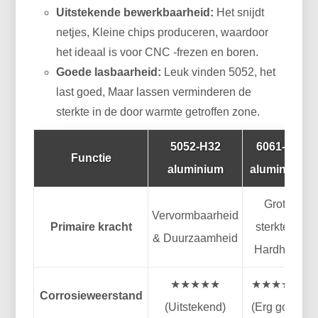
Uitstekende bewerkbaarheid:
Het snijdt
netjes, Kleine chips produceren, waardoor
het ideaal is voor CNC -frezen en boren.
Goede lasbaarheid:
Leuk vinden 5052, het
last goed, Maar lassen verminderen de
sterkte in de door warmte getroffen zone.
5052-H32
6061-T6
Functie
aluminium
aluminium
Grote
Vervormbaarheid
Primaire kracht
sterkte &
& Duurzaamheid
Hardheid
★★★★★
★★★★ ☆
Corrosieweerstand
(Uitstekend)
(Erg goed)