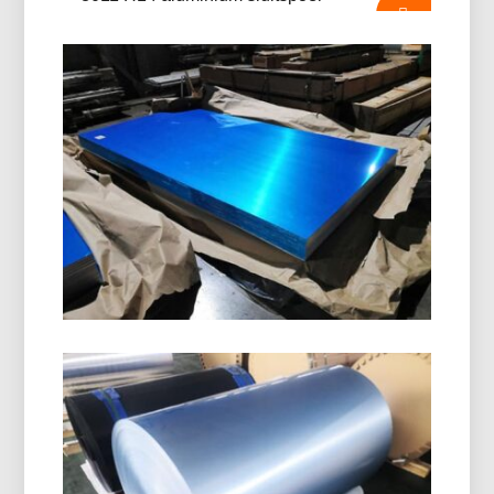
8011 H14 Aluminium Sluitspoel
8011 H14 aluminium sluitspoel is speciaal
ontworpen voor de productie van kroonkurken,
ROPP-doppen, schroefdoppen, en dranksluitingen.
Het biedt uitstekende formabiliteit,
corrosieweerstand, en superieure
oppervlaktekwaliteit.
Maritieme Kwaliteit 5086 H116
Aluminium Plaat
Leer hoe mariene kwaliteit 5086 H116 aluminium
plaat levert uitstekende prestaties in rompen,