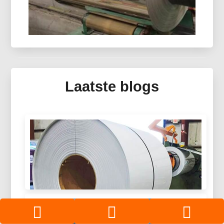
houdbaarheidsbescherming.
Spiegelaluminium Voor
Thermische Zonnecollector
Laatste blogs
Ontdek geavanceerd spiegelaluminium voor
thermische zonnecollectorsystemen: technische
optica, lichtgewicht sandwichpanelen en
beschermende meerlaagse coatings voor
verzamelaars van de volgende generatie.