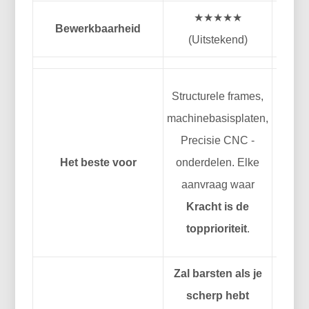
★★★★★
Bewerkbaarheid
★★★
(Uitstekend)
Structurele frames,
B
machinebasisplaten,
bra
Precisie CNC -
gevor
Het beste voor
onderdelen. Elke
hoogvi
aanvraag waar
Elk
Kracht is de
strak
topprioriteit
.
w
Zal barsten als je
Lage
scherp hebt
6061