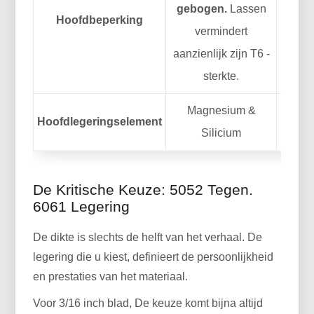
gebogen.
Lassen
Hoofdbeperking
voor p
vermindert
del
aanzienlijk zijn T6 -
word
sterkte.
Magnesium &
Hoofdlegeringselement
M
Silicium
De Kritische Keuze: 5052 Tegen.
6061 Legering
De dikte is slechts de helft van het verhaal. De
legering die u kiest, definieert de persoonlijkheid
en prestaties van het materiaal.
Voor 3/16 inch blad, De keuze komt bijna altijd