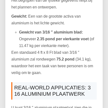
Het begrijpen van de fysieke gegevens helpt bij
het plannen en ontwerpen.
Gewicht:
Een van de grootste activa van
aluminium is het lichte gewicht.
Gewicht van 3/16 ″ aluminium blad:
Ongeveer
2.35 pond per vierkante voet
(of
11.47 kg per vierkante meter).
Een standaard 4 ft x 8 Ft blad van 3/16 ″
aluminium zal rondwegen
75.2 pond
(34.1 kg),
waardoor het een taak van twee personen is om
veilig om te gaan.
REAL-WORLD APPLICATIES: 3
16 ALUMINIUM PLAATWERK
U kunt 3/16 ″ aluminium plaatmetaal zien die in