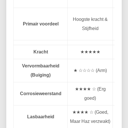
U
Hoogste kracht &
Primair voordeel
vor
Stijfheid
Du
Kracht
★★★★★
Vervormbaarheid
★ ☆☆☆☆ (Arm)
(Buiging)
(U
★★★★ ☆ (Erg
Corrosieweerstand
goed)
(U
★★★★ ☆ (Goed,
Lasbaarheid
Maar Haz verzwakt)
(U