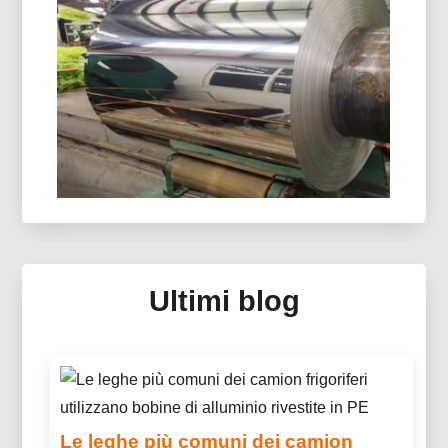
8021 il foglio di alluminio formato a freddo è
progettato per imballaggi in blister esigenti,
offrendo un'eccezionale resistenza all'umidità,
Ottima formabilità, e una protezione affidabile
della durata di conservazione.
Specchio In Alluminio Per
Collettore Solare Termico
Ultimi blog
Scopri l'alluminio a specchio avanzato per i
sistemi di collettori solari termici: ottica
ingegnerizzata, pannelli sandwich leggeri e
rivestimenti protettivi multistrato per collettori di
nuova generazione.
Le leghe più comuni dei camion