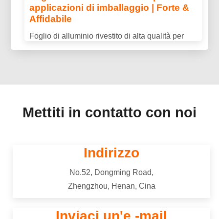
applicazioni di imballaggio | Forte &
trasmissione di potenza e nelle applicazioni
Affidabile
industriali.
Foglio di alluminio rivestito di alta qualità per
applicazioni di imballaggio, offrendo
un'eccellente protezione barriera, durata, e
prestazioni coerenti.
Mettiti in contatto con noi
Indirizzo
No.52, Dongming Road,
Zhengzhou, Henan, Cina
Inviaci un'e -mail