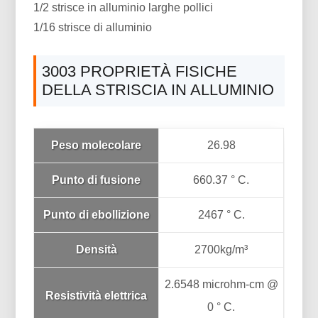
1/2 strisce in alluminio larghe pollici
1/16 strisce di alluminio
3003 PROPRIETÀ FISICHE
DELLA STRISCIA IN ALLUMINIO
Peso molecolare
26.98
Punto di fusione
660.37 ° C.
Punto di ebollizione
2467 ° C.
Densità
2700kg/m³
2.6548 microhm-cm @
Resistività elettrica
0 ° C.