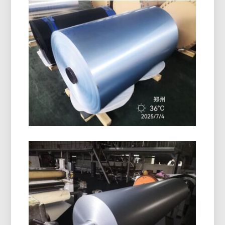
Grado Marino 5086 Piastra In
Alluminio H116
Scopri come funziona il grado marino 5086 La
piastra in alluminio H116 offre prestazioni
eccezionali negli scafi, mazzi, e attrezzature
offshore con un comprovato equilibrio di forza,
durata, e design leggero.
Rotolo Di Foglio Di Alluminio
Rivestito In PE
Il rotolo di foglio di alluminio rivestito in PE di alta
qualità offre un'eccellente protezione della
superficie, Resistenza all'umidità, e prestazioni
affidabili per l'imballaggio e l'isolamento.