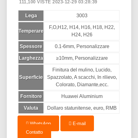
111,100 VISTE 2023-12-29 03:28:39
Lega
3003
F,O,H12, H14, H16, H18, H22,
Temperare
H24, H26
Spessore
0.1-6mm, Personalizzare
Larghezza
≥10mm, Personalizzare
Finitura del mulino, Lucido,
Superficie
Spazzolato, A scacchi, In rilievo,
Colorato, Diamante,ecc.
Fornitore
Huawei Aluminium
Valuta
Dollaro statunitense, euro, RMB
WhatsApp
E-mail
Contatto