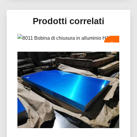
Prodotti correlati
8011 Bobina Di Chiusura In
Alluminio H14
8011 La bobina di chiusura in alluminio H14 è
appositamente progettata per la produzione di
tappi di bottiglia, Tappi ROPP, tappi a vite, e
chiusure per bevande. Offre un'eccellente
formabilità, Resistenza alla corrosione, e qualità
della superficie superiore.