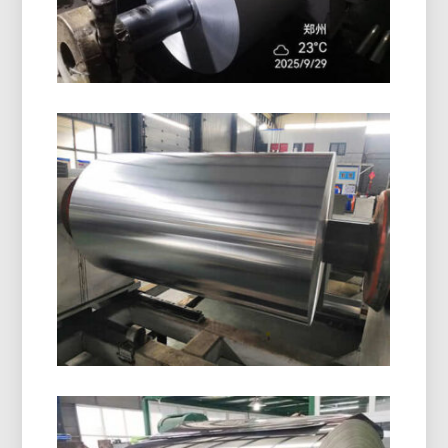
Foglio Di Alluminio Per
Imballaggio In Blister
Farmaceutico
Scopri il foglio di alluminio per l'imballaggio in
blister farmaceutico con un'umidità superiore,
ossigeno, e protezione dalla luce. Ideale per la
sicurezza, stabile, e confezionamento dei farmaci
conforme.
8021 Foglio Di Alluminio Con
Formatura A Freddo