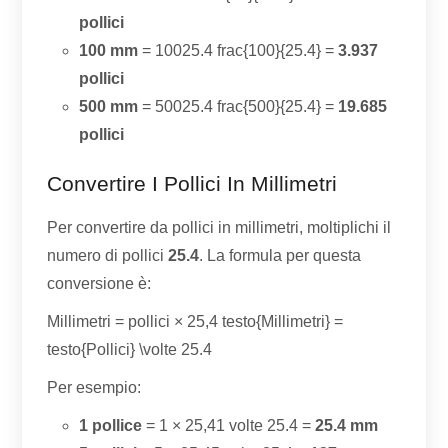
pollici
100 mm
= 10025.4 frac{100}{25.4} =
3.937
pollici
500 mm
= 50025.4 frac{500}{25.4} =
19.685
pollici
Convertire I Pollici In Millimetri
Per convertire da pollici in millimetri, moltiplichi il
numero di pollici
25.4
. La formula per questa
conversione è:
Millimetri = pollici × 25,4 testo{Millimetri} =
testo{Pollici} \volte 25.4
Per esempio:
1 pollice
= 1 × 25,41 volte 25.4 =
25.4 mm