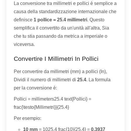
La conversione tra millimetri e pollici è semplice a
causa della standardizzazione internazionale che
definisce
1 pollice = 25.4 millimetri
. Questo
semplifica il convertito da un'unità all'altra, Sia
che tu stia passando da metrica a imperiale o
viceversa.
Convertire I Millimetri In Pollici
Per convertire da millimetri (mm) a pollici (In),
Dividi il numero di millimetri di
25.4
. La formula
per la conversione è:
Pollici = millimeters25.4 text{Pollici} =
frac{\testo{Millimetri}}{25.4}
Per esempio:
10 mm
= 1025.4 frac{10}{25.4} =
0.3937