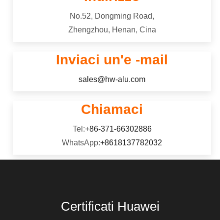
freddo, e media forza.
No.52, Dongming Road,
Zhengzhou, Henan, Cina
Inviaci un'e -mail
sales@hw-alu.com
Chiamaci
Tel:
+86-371-66302886
WhatsApp:
+8618137782032
Certificati Huawei