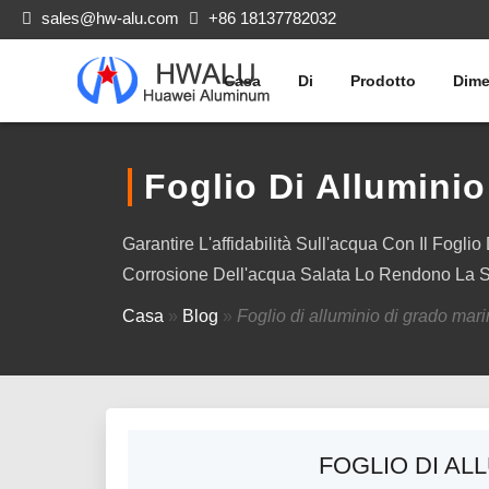
sales@hw-alu.com
+86 18137782032
Casa
Di
Prodotto
Dime
Foglio Di Allumini
Garantire L'affidabilità Sull'acqua Con Il Fog
Corrosione Dell'acqua Salata Lo Rendono La Sc
Casa
»
Blog
»
Foglio di alluminio di grado ma
FOGLIO DI AL