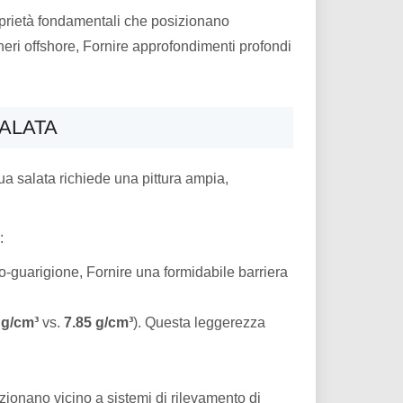
oprietà fondamentali che posizionano
neri offshore, Fornire approfondimenti profondi
SALATA
ua salata richiede una pittura ampia,
:
o-guarigione, Fornire una formidabile barriera
 g/cm³
vs.
7.85 g/cm³
). Questa leggerezza
zionano vicino a sistemi di rilevamento di