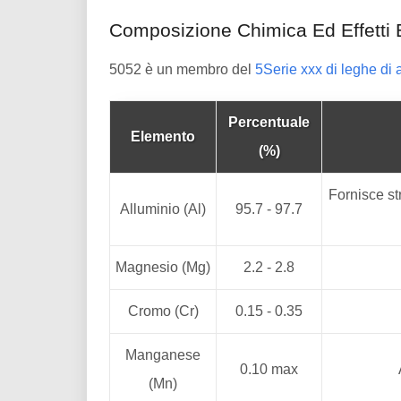
Composizione Chimica Ed Effetti 
5052 è un membro del
5Serie xxx di leghe di 
Percentuale
Elemento
(%)
Fornisce str
Alluminio (Al)
95.7 - 97.7
Magnesio (Mg)
2.2 - 2.8
Cromo (Cr)
0.15 - 0.35
Manganese
0.10 max
(Mn)