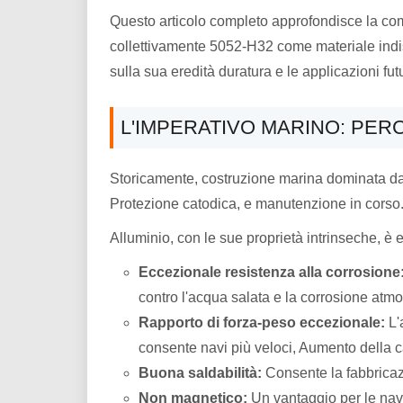
Questo articolo completo approfondisce la co
collettivamente 5052-H32 come materiale indispe
sulla sua eredità duratura e le applicazioni fut
L'IMPERATIVO MARINO: PER
Storicamente, costruzione marina dominata dall'
Protezione catodica, e manutenzione in corso
Alluminio, con le sue proprietà intrinseche, è
Eccezionale resistenza alla corrosione
contro l'acqua salata e la corrosione atmos
Rapporto di forza-peso eccezionale:
L'a
consente navi più veloci, Aumento della ca
Buona saldabilità:
Consente la fabbricazi
Non magnetico:
Un vantaggio per le navi