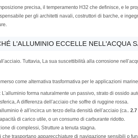
mposizione precisa, il temperamento H32 che definisce, e le pr
nsabile per gli architetti navali, costruttori di barche, e ingeg
ure.
CHÉ L'ALLUMINIO ECCELLE NELL'ACQUA 
acciaio. Tuttavia, La sua suscettibilità alla corrosione nell'acq
.
 emerso come alternativa trasformativa per le applicazioni marine
:
L'alluminio forma naturalmente un passivo, strato di ossido aut
ferica, A differenza dell'acciaio che soffre di ruggine rossa.
lluminio è all'incirca un terzo della densità dell'acciaio (ca..
2.7
pacità di carico utile, o un consumo di carburante ridotto.
one di complessi, Strutture a tenuta stagna.
 che trasportano apparecchiature di navigazione sensibili o fun