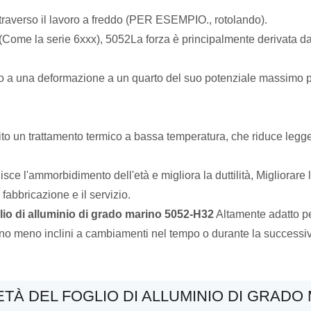
attraverso il lavoro a freddo (PER ESEMPIO., rotolando).
ore (Come la serie 6xxx), 5052La forza è principalmente derivata
durito a una deformazione a un quarto del suo potenziale massimo
ubito un trattamento termico a bassa temperatura, che riduce legg
ce l'ammorbidimento dell'età e migliora la duttilità, Migliorare 
abbricazione e il servizio.
lio di alluminio di grado marino 5052-H32
Altamente adatto p
e sono meno inclini a cambiamenti nel tempo o durante la succes
TÀ DEL FOGLIO DI ALLUMINIO DI GRADO 